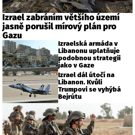
Izrael zabráním většího území
jasně porušil mírový plán pro
Gazu
Izraelská armáda v
Libanonu uplatňuje
podobnou strategii
jako v Gaze
Izrael dál útočí na
Libanon. Kvůli
Trumpovi se vyhýbá
Bejrútu