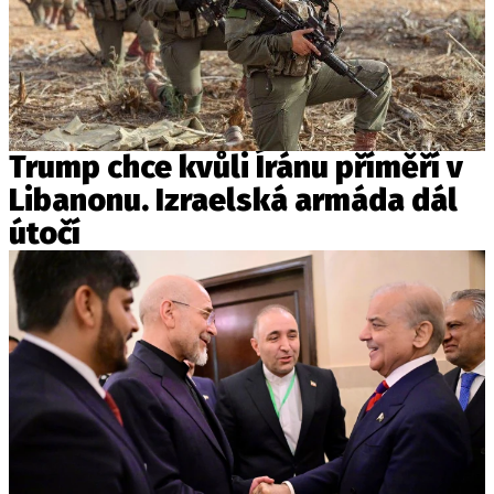
Trump chce kvůli Íránu příměří v
Libanonu. Izraelská armáda dál
útočí