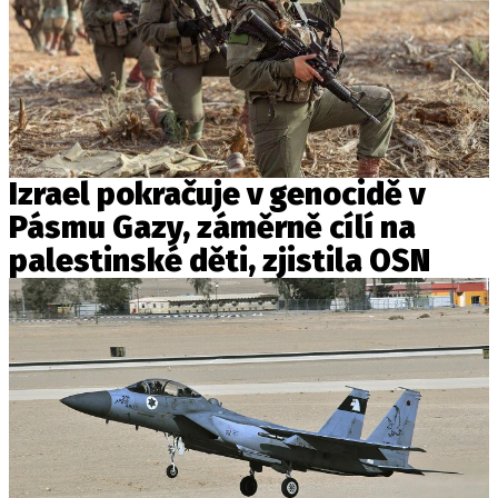
Izrael pokračuje v genocidě v
Pásmu Gazy, záměrně cílí na
palestinské děti, zjistila OSN