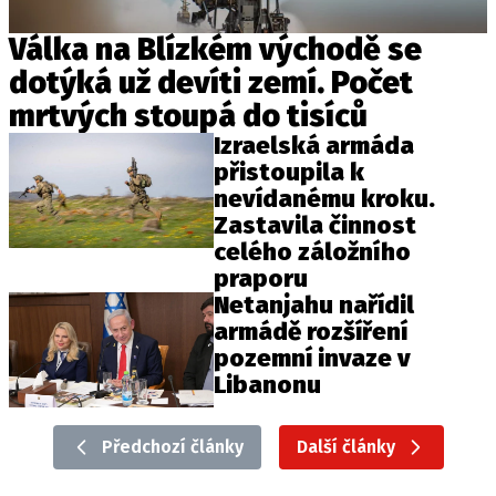
Válka na Blízkém východě se
dotýká už devíti zemí. Počet
mrtvých stoupá do tisíců
Izraelská armáda
přistoupila k
nevídanému kroku.
Zastavila činnost
celého záložního
praporu
Netanjahu nařídil
armádě rozšíření
pozemní invaze v
Libanonu
Předchozí články
Další články