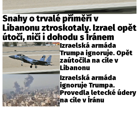
Snahy o trvalé příměří v
Libanonu ztroskotaly. Izrael opět
útočí, ničí i dohodu s Íránem
Izraelská armáda
Trumpa ignoruje. Opět
zaútočila na cíle v
Libanonu
Izraelská armáda
ignoruje Trumpa.
Provedla letecké údery
na cíle v Íránu