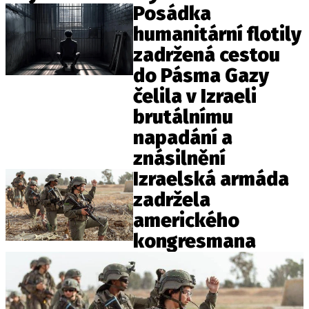
Posádka
humanitární flotily
zadržená cestou
do Pásma Gazy
čelila v Izraeli
brutálnímu
napadání a
znásilnění
Izraelská armáda
zadržela
amerického
kongresmana