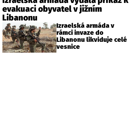
Izraelská armáda vydala příkaz k
evakuaci obyvatel v jižním
Libanonu
Izraelská armáda v
rámci invaze do
Libanonu likviduje celé
vesnice