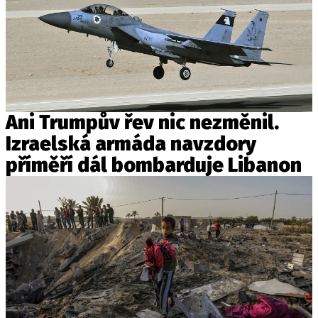
Ani Trumpův řev nic nezměnil.
Izraelská armáda navzdory
příměří dál bombarduje Libanon