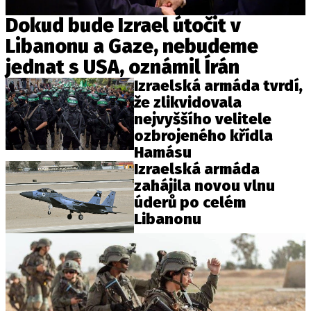
Dokud bude Izrael útočit v
Libanonu a Gaze, nebudeme
jednat s USA, oznámil Írán
Izraelská armáda tvrdí,
že zlikvidovala
nejvyššího velitele
ozbrojeného křídla
Hamásu
Izraelská armáda
zahájila novou vlnu
úderů po celém
Libanonu