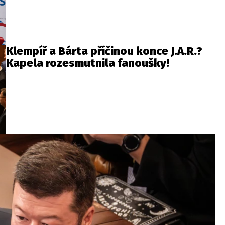
Klempíř a Bárta příčinou konce J.A.R.?
Kapela rozesmutnila fanoušky!