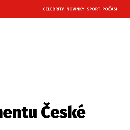
CELEBRITY
NOVINKY
SPORT
POČASÍ
ěh, fotografie, videa?
mentu České