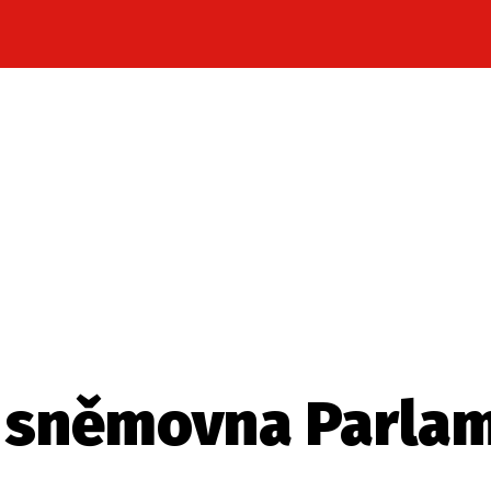
Celebrity
Novinky
Sport
Počasí
takt
Vydavatel
ost? Máte pro nás důležitou zprávu, příb
Pošlete nám mail na:
redakce@press1.cz
 sněmovna Parla
Nejlepší z vás odměníme