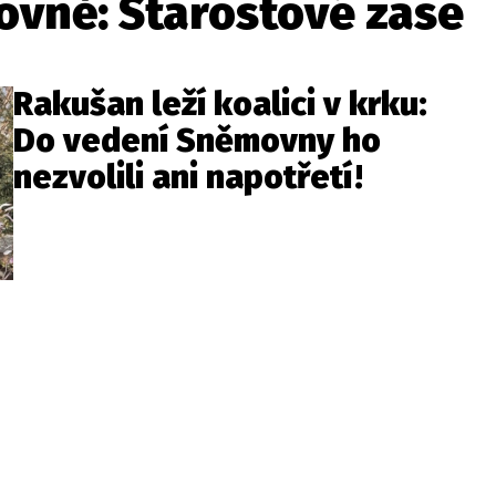
vně: Starostové zase
Rakušan leží koalici v krku:
Do vedení Sněmovny ho
nezvolili ani napotřetí!