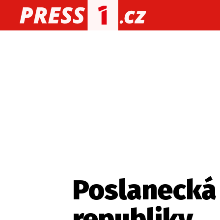
O nás
O redakci
Kon
Zaznamenali jste udál
Poslanecká
republiky