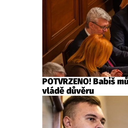
POTVRZENO! Babiš můž
vládě důvěru