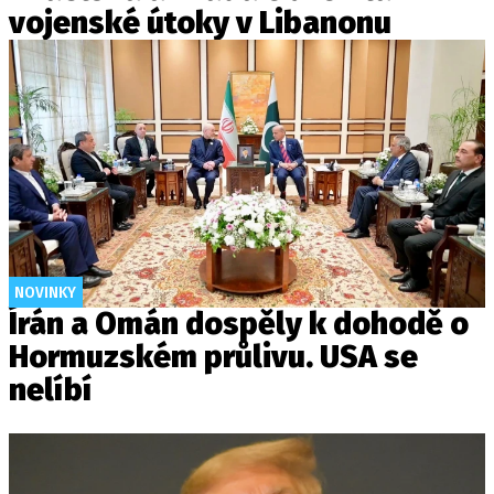
vojenské útoky v Libanonu
NOVINKY
Írán a Omán dospěly k dohodě o
Hormuzském průlivu. USA se
nelíbí