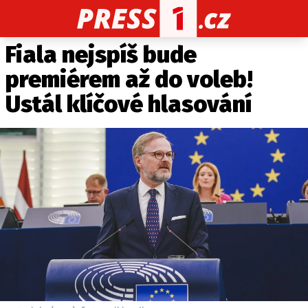
Fiala nejspíš bude
CELEBRITY
NOVINKY
SPORT
POČASÍ
premiérem až do voleb!
Máte příběh, fotku nebo video?
Ustál klíčové hlasování
Pošlete e-mail na PRESS1.cz
O NÁS
O REDAKCI
KONTAKT
VYDAVATEL