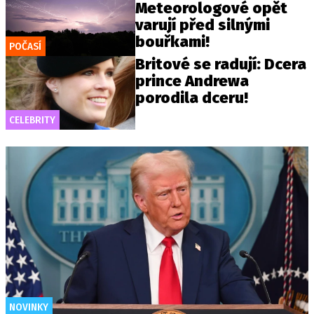
Meteorologové opět
varují před silnými
bouřkami!
POČASÍ
Britové se radují: Dcera
prince Andrewa
porodila dceru!
CELEBRITY
NOVINKY