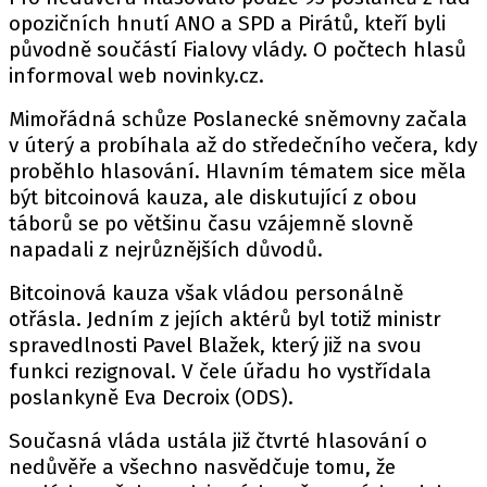
opozičních hnutí ANO a SPD a Pirátů, kteří byli
původně součástí Fialovy vlády. O počtech hlasů
informoval
web
novinky.cz.
Mimořádná schůze Poslanecké sněmovny začala
v úterý a probíhala až do středečního večera, kdy
proběhlo hlasování. Hlavním tématem sice měla
být bitcoinová kauza, ale diskutující z obou
táborů se po většinu času vzájemně slovně
napadali z nejrůznějších důvodů.
Bitcoinová kauza však vládou personálně
otřásla. Jedním z jejích aktérů byl totiž ministr
spravedlnosti Pavel Blažek, který již na svou
funkci rezignoval. V čele úřadu ho vystřídala
poslankyně Eva Decroix (ODS).
Současná vláda ustála již čtvrté hlasování o
nedůvěře a všechno nasvědčuje tomu, že