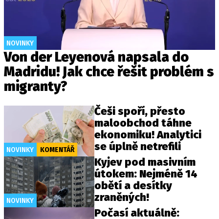
NOVINKY
Von der Leyenová napsala do
Madridu! Jak chce řešit problém s
migranty?
Češi spoří, přesto
maloobchod táhne
ekonomiku! Analytici
se úplně netrefili
NOVINKY
KOMENTÁŘ
Kyjev pod masivním
útokem: Nejméně 14
obětí a desítky
zraněných!
NOVINKY
Počasí aktuálně: