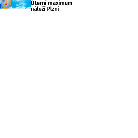
Úterní maximum
náleží Plzni