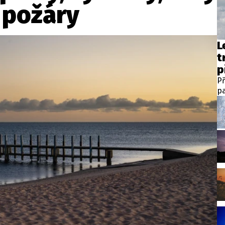
i požáry
L
t
p
Př
pa
te
v 
st
h