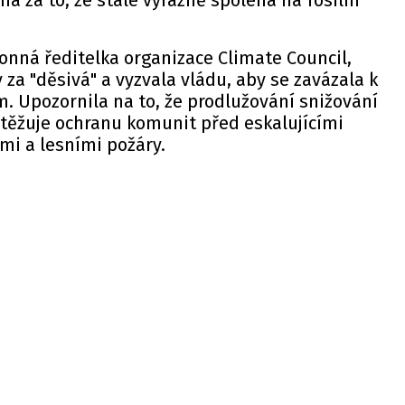
ána za to, že stále výrazně spoléhá na fosilní
nná ředitelka organizace Climate Council,
y za "děsivá" a vyzvala vládu, aby se zavázala k
. Upozornila na to, že prodlužování snižování
ztěžuje ochranu komunit před eskalujícími
mi a lesními požáry.