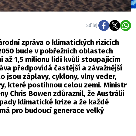
Sdílej:
rodní zpráva o klimatických rizicích
 2050 bude v pobřežních oblastech
í až 1,5 milionu lidí kvůli stoupajícím
áva předpovídá častější a závažnější
ko jsou záplavy, cyklony, vlny veder,
ry, které postihnou celou zemi. Ministr
ny Chris Bowen zdůraznil, že Austrálii
opady klimatické krize a že každé
 má pro budoucí generace velký