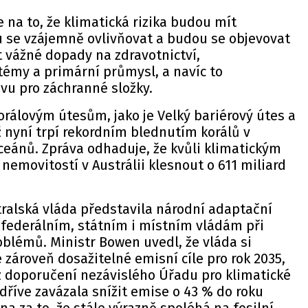
 na to, že klimatická rizika budou mít
 se vzájemně ovlivňovat a budou se objevovat
 vážné dopady na zdravotnictví,
témy a primární průmysl, a navíc to
vu pro záchranné složky.
korálovým útesům, jako je Velký bariérový útes a
iž nyní trpí rekordním blednutím korálů v
ceánů. Zpráva odhaduje, že kvůli klimatickým
emovitostí v Austrálii klesnout o 611 miliard
tralská vláda představila národní adaptační
 federálním, státním i místním vládám při
oblémů. Ministr Bowen uvedl, že vláda si
 zároveň dosažitelné emisní cíle pro rok 2035,
z doporučení nezávislého Úřadu pro klimatické
 dříve zavázala snížit emise o 43 % do roku