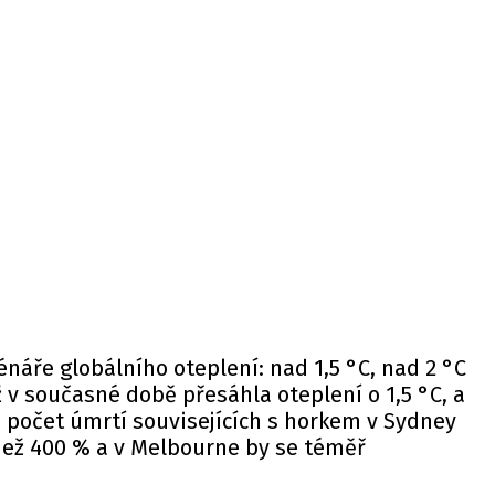
énáře globálního oteplení: nad 1,5 °C, nad 2 °C
iž v současné době přesáhla oteplení o 1,5 °C, a
 počet úmrtí souvisejících s horkem v Sydney
 než 400 % a v Melbourne by se téměř