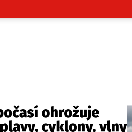
Celebrity
Novinky
Sport
Počasí
takt
Vydavatel
ost? Máte pro nás důležitou zprávu, příb
Pošlete nám mail na:
redakce@press1.cz
počasí ohrožuje
Nejlepší z vás odměníme
plavy, cyklony, vlny