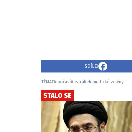
SDÍLEJ
TÉMATA:
počasí
Austrálie
klimatické změny
STALO SE