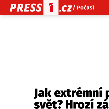
/ Počasí
O nás
O redakci
Kon
Zaznamenali jste udál
Jak extrémní 
svět? Hrozí zá