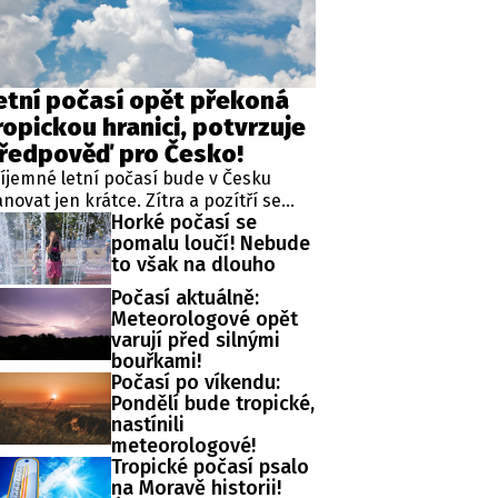
etní počasí opět překoná
ropickou hranici, potvrzuje
ředpověď pro Česko!
íjemné letní počasí bude v Česku
novat jen krátce. Zítra a pozítří se
Horké počasí se
ploty vrátí na normální hodnoty, ale již
pomalu loučí! Nebude
neděli má být opět výrazně přes 30
to však na dlouho
upňů. Upozornil na to Český
ydrometeorologický ústav (ČHMÚ).
Počasí aktuálně:
Meteorologové opět
varují před silnými
bouřkami!
Počasí po víkendu:
Pondělí bude tropické,
nastínili
meteorologové!
Tropické počasí psalo
na Moravě historii!