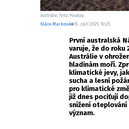
Austrálie, foto: Pixabay
Klára Marková
15. září 2025 10:25
První australská Ná
varuje, že do roku
Austrálie v ohrožen
hladinám moří. Zpr
klimatické jevy, ja
sucha a lesní požá
pro klimatické změ
již dnes pociťují d
snížení oteplování
význam.