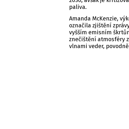
2030, avšak je kritizov
paliva.
Amanda McKenzie, výko
označila zjištění zpráv
vyšším emisním škrtům
znečištění atmosféry 
vlnami veder, povodně