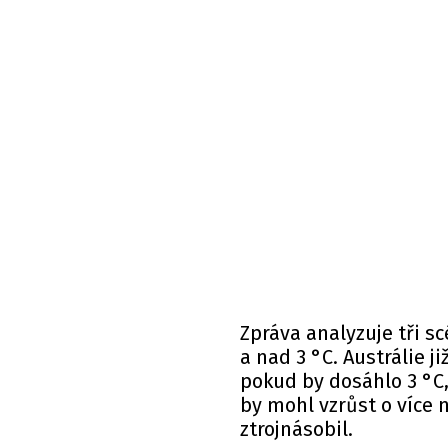
Zpráva
analyzuje
tři sc
a nad 3 °C. Austrálie j
pokud by dosáhlo 3 °C,
by mohl vzrůst o více
ztrojnásobil.