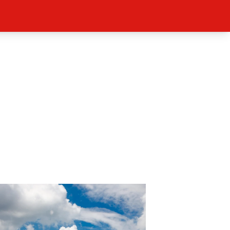
ěh, fotografie, videa?