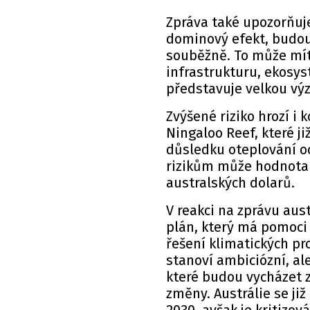
Zpráva také upozorňuje
dominový efekt, budou
souběžně. To může mít
infrastrukturu, ekosys
představuje velkou výz
Zvýšené riziko hrozí i 
Ningaloo Reef, které j
důsledku oteplování o
rizikům může hodnota n
australských dolarů.
V reakci na zprávu aus
plán, který má pomoci
řešení klimatických pr
stanoví ambiciózní, ale
které budou vycházet 
změny. Austrálie se již