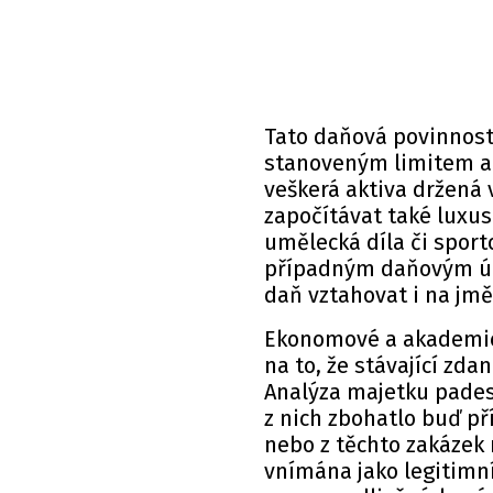
Tato daňová povinnost
stanoveným limitem a 
veškerá aktiva držená 
započítávat také luxus
umělecká díla či sport
případným daňovým ún
daň vztahovat i na jm
Ekonomové a akademici
na to, že stávající zd
Analýza majetku pades
z nich zbohatlo buď p
nebo z těchto zakázek 
vnímána jako legitimní 