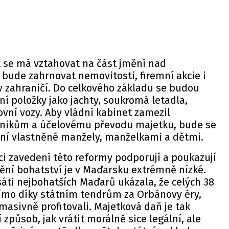
 se má vztahovat na část jmění nad
bude zahrnovat nemovitosti, firemní akcie i
v zahraničí. Do celkového základu se budou
ní položky jako jachty, soukromá letadla,
ovní vozy. Aby vládní kabinet zamezil
ikům a účelovému převodu majetku, bude se
ění vlastněné manžely, manželkami a dětmi.
 zavedení této reformy podporují a poukazují
anění bohatství je v Maďarsku extrémně nízké.
áti nejbohatších Maďarů ukázala, že celých 38
římo díky státním tendrům za Orbánovy éry,
masivně profitovali. Majetková daň je tak
způsob, jak vrátit morálně sice legální, ale