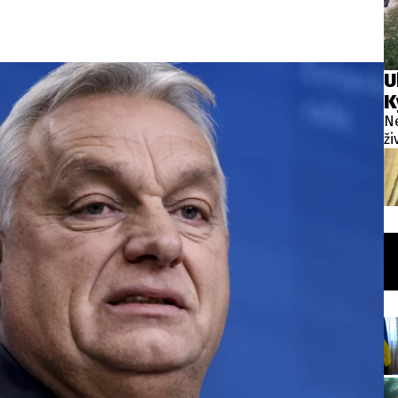
U
K
Ne
ži
uk
In
Mo
sm
s