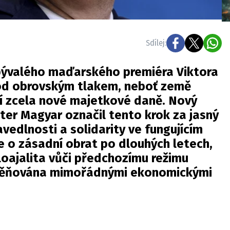
Sdílej:
 bývalého maďarského premiéra Viktora
pod obrovským tlakem, neboť země
í zcela nové majetkové daně. Nový
er Magyar označil tento krok za jasný
avedlnosti a solidarity ve fungujícím
de o zásadní obrat po dlouhých letech,
 loajalita vůči předchozímu režimu
ěňována mimořádnými ekonomickými