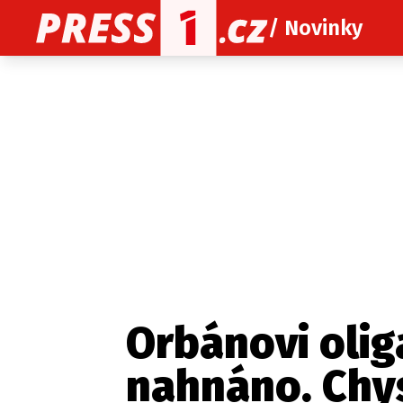
/ Novinky
O nás
O redakci
Kon
Zaznamenali jste udál
Orbánovi olig
nahnáno. Chys