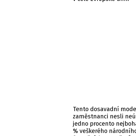
Tento dosavadní mode
zaměstnanci nesli neú
jedno procento nejboha
% veškerého národního 