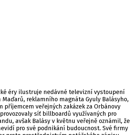
ké éry ilustruje nedávné televizní vystoupení
h Maďarů, reklamního magnáta Gyuly Balásyho,
m příjemcem veřejných zakázek za Orbánovy
 provozovaly síť billboardů využívaných pro
ndu, avšak Balásy v květnu veřejně oznámil, že
 nevidí pro své podnikání budoucnost. Své firmy