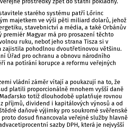
veřejné prostředky zpět do státní pokladny.
tavitele starého systému patří Lőrinc
m majetkem ve výši pěti miliard dolarů, jehož
rgetiku, stavebnictví a média, a také Orbánův
vý premiér Magyar má pro prosazení těchto
olnou ruku, neboť jeho strana Tisza si v
 zajistila pohodlnou dvoutřetinovou většinu.
iální Úřad pro ochranu a obnovu národního
ří na potírání korupce a reformu veřejných
emi vládní záměr vítají a poukazují na to, že
ud platili proporcionálně mnohem vyšší daně
. Maďarsko totiž dlouhodobě uplatňuje rovnou
z příjmů, dividend i kapitálových výnosů a od
í štědré daňové výjimky pro soukromé svěřenské
 proto dosud financovala veřejné služby hlavně
dvacetiprocentní sazby DPH, která je nejvyšší