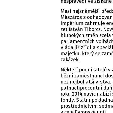
nespravedlivě získané 
Mezi nejznámější předs
Mészáros s odhadovaný
impérium zahrnuje ene
zeť István Tiborcz. No
hlubokých změn zcela v
parlamentních volbách
Vláda již zřídila spec
majetku, který se zamě
zakázek.
Někteří podnikatelé v z
běžní zaměstnanci dos
než nejbohatší vrstva
patnáctiprocentní daň 
roku 2014 navíc nabíz
fondy. Státní pokladna
prostřednictvím sedma
v celé Evropské unii.