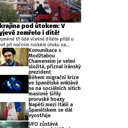
krajina pod útokem: V
yjevě zemřelo i dítě!
jméně tři lidé včetně dítěte přišli o
vot při nočním ruském útoku na
Komunikace s
rajinskou metropoli Kyjev.
Modžtabou
formovala o tom britská stanice BBC.
Chameneím je velmi
skva tak pokračuje v sérii ničivých a
složitá, přiznal íránský
rtících útoků na hlavní město
prezident
ousední země.
Během migrační krize
ve španělské enklávě
se na sociálních sítích
masivně šířily
proruské hoaxy
Napětí mezi Itálií a
Španělskem se dál
vyostřuje
UFO zůstává