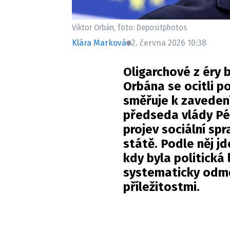
Viktor Orbán, foto: Depositphotos
Klára Marková
2. června 2026 10:38
Oligarchové z éry
Orbána se ocitli 
směřuje k zaveden
předseda vlády Pét
projev sociální spr
státě. Podle něj j
kdy byla politická
systematicky odm
příležitostmi.