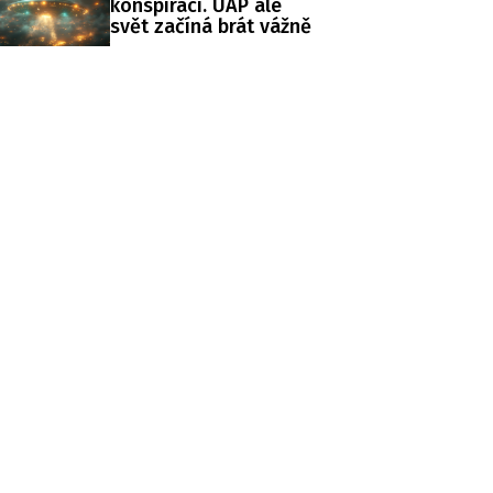
konspirací. UAP ale
svět začíná brát vážně