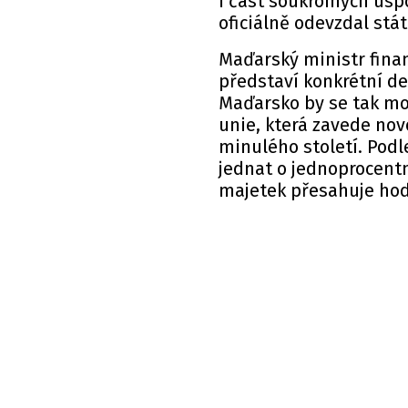
i část soukromých úsp
oficiálně odevzdal stát
Maďarský ministr finan
představí konkrétní d
Maďarsko by se tak mo
unie, která zavede no
minulého století. Podl
jednat o jednoprocentní
majetek přesahuje hod