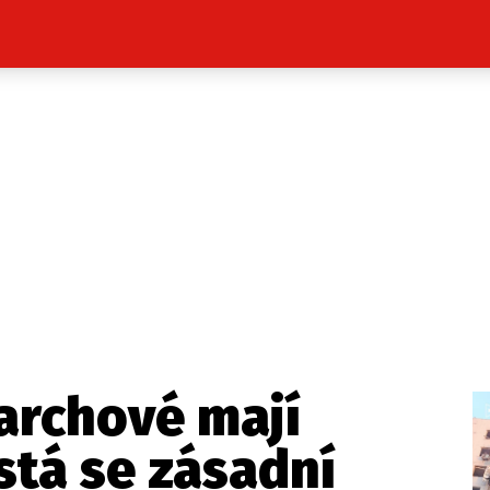
Celebrity
Novinky
Sport
Počasí
takt
Vydavatel
ost? Máte pro nás důležitou zprávu, příb
Pošlete nám mail na:
redakce@press1.cz
archové mají
Nejlepší z vás odměníme
tá se zásadní