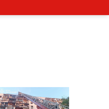
ěh, fotografie, videa?