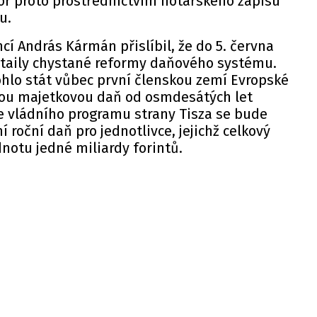
or proto prostřednictvím notářského zápisu
u.
cí András Kármán přislíbil, že do 5. června
etaily chystané reformy daňového systému.
hlo stát vůbec první členskou zemí Evropské
vou majetkovou daň od osmdesátých let
e vládního programu strany Tisza se bude
 roční daň pro jednotlivce, jejichž celkový
notu jedné miliardy forintů.