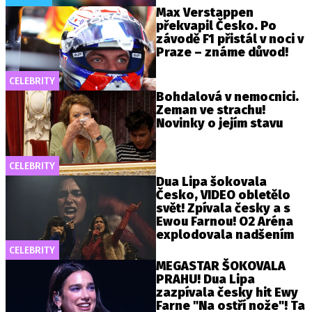
Max Verstappen
překvapil Česko. Po
závodě F1 přistál v noci v
Praze – známe důvod!
CELEBRITY
Bohdalová v nemocnici.
Zeman ve strachu!
Novinky o jejím stavu
CELEBRITY
Dua Lipa šokovala
Česko, VIDEO obletělo
svět! Zpívala česky a s
Ewou Farnou! O2 Aréna
explodovala nadšením
CELEBRITY
MEGASTAR ŠOKOVALA
PRAHU! Dua Lipa
zazpívala česky hit Ewy
Farne "Na ostří nože"! Ta