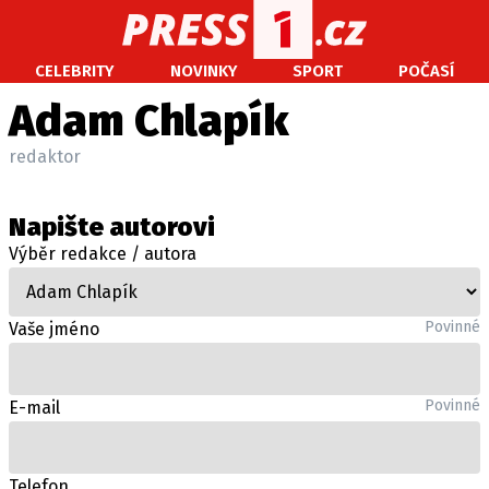
CELEBRITY
NOVINKY
SPORT
POČASÍ
CELEBRITY
NOVINKY
SPORT
POČASÍ
Adam Chlapík
Máte příběh, fotku nebo video?
redaktor
Pošlete e-mail na PRESS1.cz
Napište autorovi
O NÁS
Výběr redakce / autora
O REDAKCI
KONTAKT
Povinné
Vaše jméno
VYDAVATEL
Povinné
E-mail
Telefon