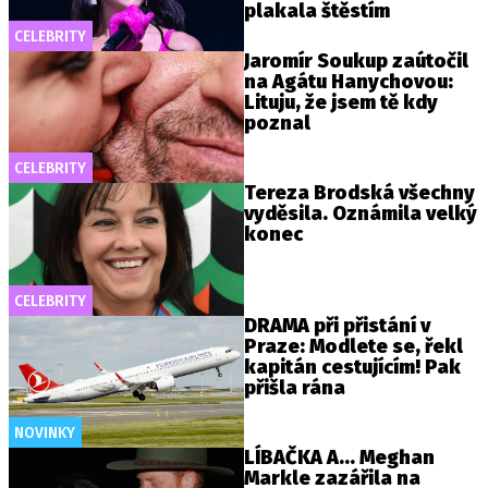
plakala štěstím
CELEBRITY
Jaromír Soukup zaútočil
na Agátu Hanychovou:
Lituju, že jsem tě kdy
poznal
CELEBRITY
Tereza Brodská všechny
vyděsila. Oznámila velký
konec
CELEBRITY
DRAMA při přistání v
Praze: Modlete se, řekl
kapitán cestujícím! Pak
přišla rána
NOVINKY
LÍBAČKA A... Meghan
Markle zazářila na