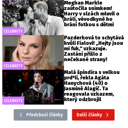
Meghan Markle
zaútočila snímkem!
Harry v slzách mluvil o
králi, vévodkyně ho
brání fotkou s dětmi
CELEBRITY
Pazderková to schytává
kvůli Fialovi! „Hejty jsou
mi fuk,“ vzkazuje.
Zastání přišlo z
nečekané strany!
CELEBRITY
Malá špindíra s velkou
prd*lí, řekla Agáta
Hanychová (40) o
Jasmině Alagič. Ta
reagovala vzkazem,
který odzbrojil
CELEBRITY
Předchozí články
Další články