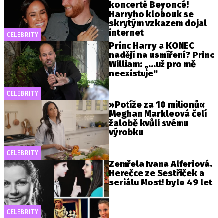
koncertě Beyoncé!
Harryho klobouk se
skrytým vzkazem dojal
internet
CELEBRITY
Princ Harry a KONEC
nadějí na usmíření? Princ
William: „...už pro mě
neexistuje“
CELEBRITY
»Potíže za 10 milionů«
Meghan Markleová čelí
žalobě kvůli svému
výrobku
CELEBRITY
Zemřela Ivana Alferiová.
Herečce ze Sestřiček a
seriálu Most! bylo 49 let
CELEBRITY