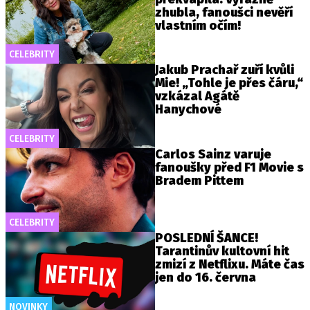
zhubla, fanoušci nevěří
vlastním očím!
CELEBRITY
Jakub Prachař zuří kvůli
Mie! „Tohle je přes čáru,“
vzkázal Agátě
Hanychové
CELEBRITY
Carlos Sainz varuje
fanoušky před F1 Movie s
Bradem Pittem
CELEBRITY
POSLEDNÍ ŠANCE!
Tarantinův kultovní hit
zmizí z Netflixu. Máte čas
jen do 16. června
NOVINKY