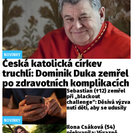
NOVINKY
Česká katolická církev
truchlí: Dominik Duka zemřel
po zdravotních komplikacích
Sebastian (†12) zemřel
při „blackout
challenge“: Děsivá výzva
nutí děti, aby se udusily
NOVINKY
Ilona Csáková (54)
překvapila: Výrazně