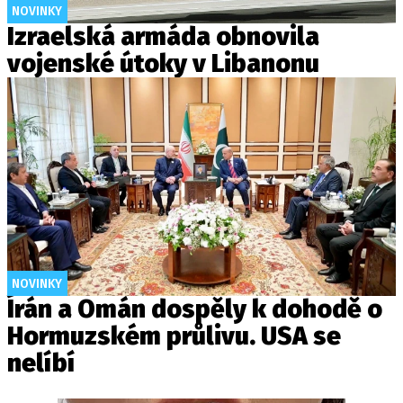
NOVINKY
Izraelská armáda obnovila
vojenské útoky v Libanonu
NOVINKY
Írán a Omán dospěly k dohodě o
Hormuzském průlivu. USA se
nelíbí