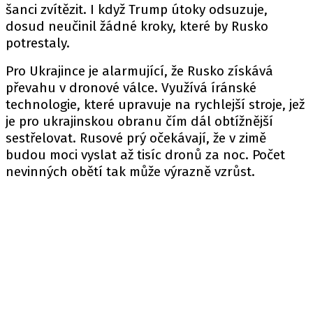
šanci zvítězit. I když Trump útoky odsuzuje,
dosud neučinil žádné kroky, které by Rusko
potrestaly.
Pro Ukrajince je alarmující, že Rusko získává
převahu v dronové válce. Využívá íránské
technologie, které upravuje na rychlejší stroje, jež
je pro ukrajinskou obranu čím dál obtížnější
sestřelovat. Rusové prý očekávají, že v zimě
budou moci vyslat až tisíc dronů za noc. Počet
nevinných obětí tak může výrazně vzrůst.