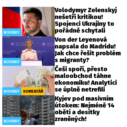
Volodymyr Zelenskyj
nešetří kritikou!
Spojenci Ukrajiny to
pořádně schytali
NOVINKY
Von der Leyenová
napsala do Madridu!
Jak chce řešit problém
s migranty?
NOVINKY
Češi spoří, přesto
maloobchod táhne
ekonomiku! Analytici
se úplně netrefili
NOVINKY
KOMENTÁŘ
Kyjev pod masivním
útokem: Nejméně 14
obětí a desítky
zraněných!
NOVINKY