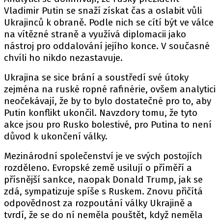
Vladimir Putin se snaží získat čas a oslabit vůli
Ukrajinců k obraně. Podle nich se cítí být ve válce
na vítězné straně a využívá diplomacii jako
nástroj pro oddalování jejího konce. V současné
chvíli ho nikdo nezastavuje.
Ukrajina se sice brání a soustředí své útoky
zejména na ruské ropné rafinérie, ovšem analytici
neočekávají, že by to bylo dostatečné pro to, aby
Putin konflikt ukončil. Navzdory tomu, že tyto
akce jsou pro Rusko bolestivé, pro Putina to není
důvod k ukončení války.
Mezinárodní společenství je ve svých postojích
rozděleno. Evropské země usilují o příměří a
přísnější sankce, naopak Donald Trump, jak se
zdá, sympatizuje spíše s Ruskem. Znovu přičítá
odpovědnost za rozpoutání války Ukrajině a
tvrdí, že se do ní neměla pouštět, když neměla