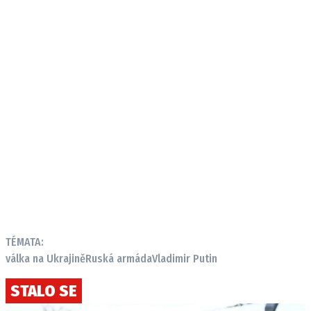
TÉMATA:
válka na Ukrajině
Ruská armáda
Vladimir Putin
STALO SE