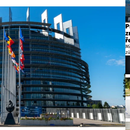
P
z
ř
Mi
z
vi
vn
sv
ve
té
op
vn