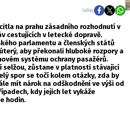
Sdílej:
citla na prahu zásadního rozhodnutí v
v cestujících v letecké dopravě.
ského parlamentu a členských států
úterý, aby překonali hluboké rozpory a
novém systému ochrany pasažérů.
 selžou, zůstane v platnosti stávající
 Celý spor se točí kolem otázky, zda by
adále mít nárok na odškodnění ve výši od
ípadech, kdy jejich let vykáže
ce hodin.