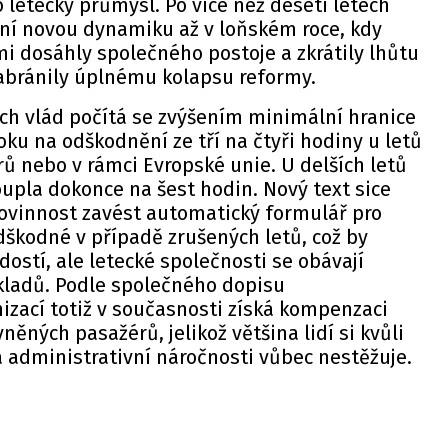
 letecký průmysl. Po více než deseti letech
ání novou dynamiku až v loňském roce, kdy
mi dosáhly společného postoje a zkrátily lhůtu
zabránily úplnému kolapsu reformy.
ch vlád počítá se zvýšením minimální hranice
oku na odškodnění ze tří na čtyři hodiny u letů
rů nebo v rámci Evropské unie. U delších letů
oupla dokonce na šest hodin. Nový text sice
povinnost zavést automatický formulář pro
škodné v případě zrušených letů, což by
ostí, ale letecké společnosti se obávají
ladů. Podle společného dopisu
izací totiž v současnosti získá kompenzaci
ěných pasažérů, jelikož většina lidí si kvůli
 administrativní náročnosti vůbec nestěžuje.