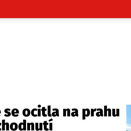
Celebrity
Novinky
Sport
Počasí
takt
Vydavatel
ost? Máte pro nás důležitou zprávu, příb
Pošlete nám mail na:
redakce@press1.cz
 se ocitla na prahu
Nejlepší z vás odměníme
zhodnutí