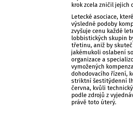
krok zcela zničil jejic
Letecké asociace, kter
výsledné podoby kompro
zvyšuje cenu každé lete
lobbistických skupin b
třetinu, aniž by skuteč
jakémukoli oslabení so
organizace a specializ
vymožených kompenzací
dohodovacího řízení, 
striktní šestitýdenní l
června, kvůli technic
podle zdrojů z vyjedn
právě toto úterý.