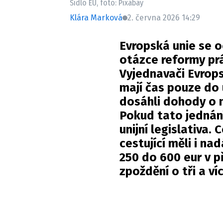
Sídlo EU, foto: Pixabay
Klára Marková
2. června 2026 14:29
Evropská unie se o
otázce reformy prá
Vyjednavači Evrop
mají čas pouze do 
dosáhli dohody o 
Pokud tato jednání
unijní legislativa.
cestující měli i n
250 do 600 eur v př
zpoždění o tři a ví