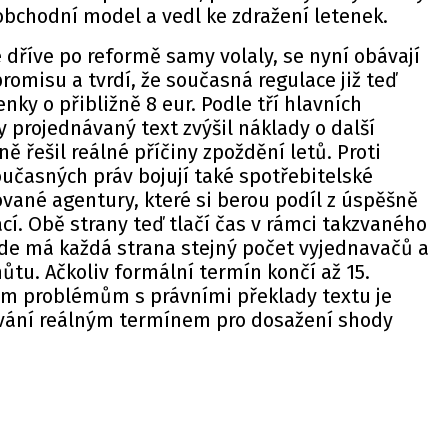
h obchodní model a vedl ke zdražení letenek.
é dříve po reformě samy volaly, se nyní obávají
misu a tvrdí, že současná regulace již teď
nky o přibližně 8 eur. Podle tří hlavních
y projednávaný text zvýšil náklady o další
ně řešil reálné příčiny zpoždění letů. Proti
učasných práv bojují také spotřebitelské
ované agentury, které si berou podíl z úspěšně
. Obě strany teď tlačí čas v rámci takzvaného
kde má každá strana stejný počet vyjednavačů a
hůtu. Ačkoliv formální termín končí až 15.
kým problémům s právními překlady textu je
ávání reálným termínem pro dosažení shody