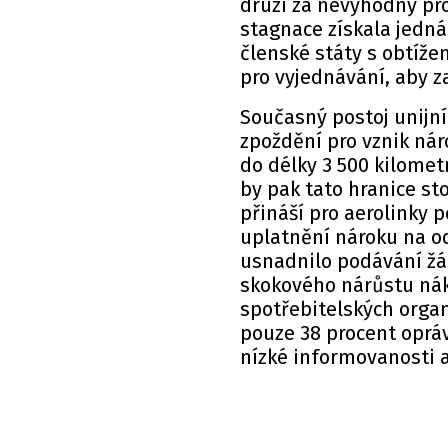
druzí za nevýhodný pro
stagnace získala jedn
členské státy s obtíže
pro vyjednávání, aby 
Současný postoj unijní
zpoždění pro vznik nár
do délky 3 500 kilomet
by pak tato hranice st
přináší pro aerolinky 
uplatnění nároku na od
usnadnilo podávání žád
skokového nárůstu nák
spotřebitelských organ
pouze 38 procent oprávn
nízké informovanosti a