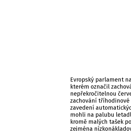
Evropský parlament na
kterém označil zachován
nepřekročitelnou červe
zachování tříhodinové
zavedení automatických
mohli na palubu letadl
kromě malých tašek pod
zejména nízkonákladov