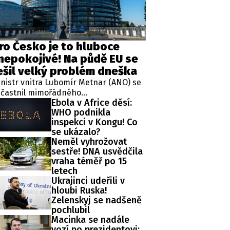
ro Česko je to hluboce
nepokojivé! Na půdě EU se
ešil velký problém dneška
nistr vnitra Lubomír Metnar (ANO) se
účastnil mimořádného
Ebola v Africe děsí:
deokonferenčního jednání ministrů
WHO podnikla
itra členských států Evropské unie
inspekci v Kongu! Co
olaného v reakci na migrační situaci
se ukázalo?
 španělské exklávě Ceuta. Hlavním
Neměl vyhrožovat
matem byl aktuální vývoj, přijatá
sestře! DNA usvědčila
atření i další postup při ochraně
vraha téměř po 15
ějších hranic Evropské unie.
letech
Ukrajinci udeřili v
hloubi Ruska!
Zelenskyj se nadšeně
pochlubil
Macinka se nadále
vozí po prezidentovi: