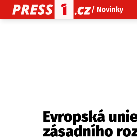
/ Novinky
O nás
O redakci
Kon
Zaznamenali jste udál
Evropská unie
zásadního ro