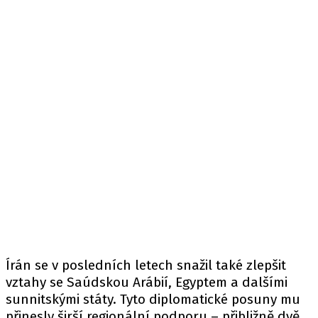
Írán se v posledních letech snažil také zlepšit
vztahy se Saúdskou Arábií, Egyptem a dalšími
sunnitskými státy. Tyto diplomatické posuny mu
přinesly širší regionální podporu – přibližně dvě