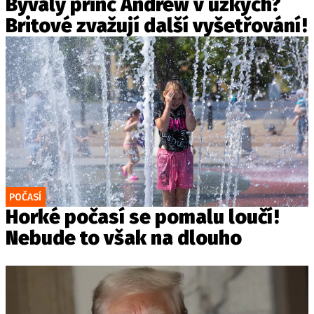
Bývalý princ Andrew v úzkých?
Britové zvažují další vyšetřování!
POČASÍ
Horké počasí se pomalu loučí!
Nebude to však na dlouho