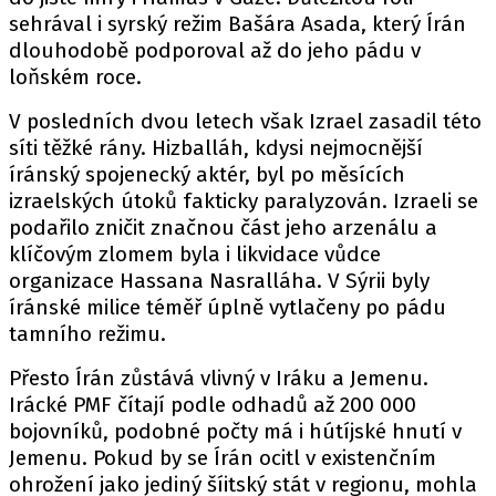
sehrával i syrský režim Bašára Asada, který Írán
dlouhodobě podporoval až do jeho pádu v
loňském roce.
V posledních dvou letech však Izrael zasadil této
síti těžké rány. Hizballáh, kdysi nejmocnější
íránský spojenecký aktér, byl po měsících
izraelských útoků fakticky paralyzován. Izraeli se
podařilo zničit značnou část jeho arzenálu a
klíčovým zlomem byla i likvidace vůdce
organizace Hassana Nasralláha. V Sýrii byly
íránské milice téměř úplně vytlačeny po pádu
tamního režimu.
Přesto Írán zůstává vlivný v Iráku a Jemenu.
Irácké PMF čítají podle odhadů až 200 000
bojovníků, podobné počty má i hútíjské hnutí v
Jemenu. Pokud by se Írán ocitl v existenčním
ohrožení jako jediný šíitský stát v regionu, mohla