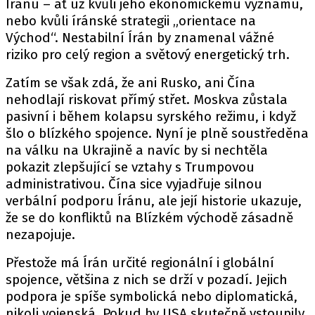
Íránu – ať už kvůli jeho ekonomickému významu,
nebo kvůli íránské strategii „orientace na
Východ“. Nestabilní Írán by znamenal vážné
riziko pro celý region a světový energetický trh.
Zatím se však zdá, že ani Rusko, ani Čína
nehodlají riskovat přímý střet. Moskva zůstala
pasivní i během kolapsu syrského režimu, i když
šlo o blízkého spojence. Nyní je plně soustředěna
na válku na Ukrajině a navíc by si nechtěla
pokazit zlepšující se vztahy s Trumpovou
administrativou. Čína sice vyjadřuje silnou
verbální podporu Íránu, ale její historie ukazuje,
že se do konfliktů na Blízkém východě zásadně
nezapojuje.
Přestože má Írán určité regionální i globální
spojence, většina z nich se drží v pozadí. Jejich
podpora je spíše symbolická nebo diplomatická,
nikoli vojenská. Pokud by USA skutečně vstoupily