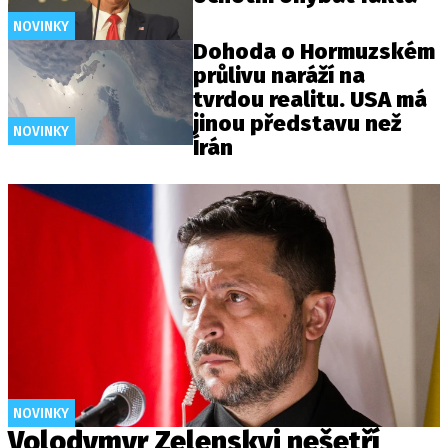
NOVINKY
Dohoda o Hormuzském
průlivu naráží na
tvrdou realitu. USA má
jinou představu než
NOVINKY
Írán
NOVINKY
Volodymyr Zelenskyj nešetří