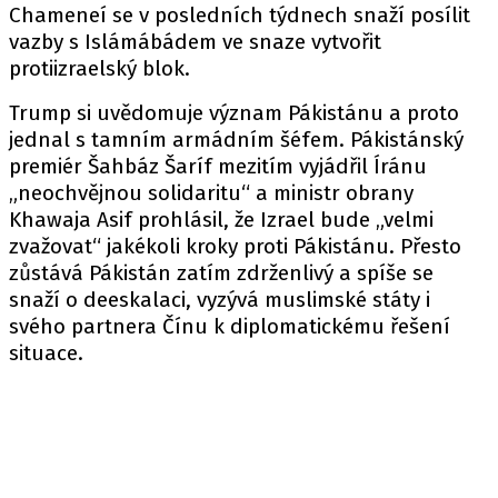
Chameneí se v posledních týdnech snaží posílit
vazby s Islámábádem ve snaze vytvořit
protiizraelský blok.
Trump si uvědomuje význam Pákistánu a proto
jednal s tamním armádním šéfem. Pákistánský
premiér Šahbáz Šaríf mezitím vyjádřil Íránu
„neochvějnou solidaritu“ a ministr obrany
Khawaja Asif prohlásil, že Izrael bude „velmi
zvažovat“ jakékoli kroky proti Pákistánu. Přesto
zůstává Pákistán zatím zdrženlivý a spíše se
snaží o deeskalaci, vyzývá muslimské státy i
svého partnera Čínu k diplomatickému řešení
situace.