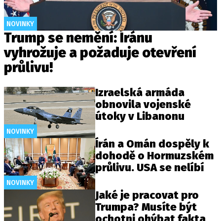
NOVINKY
Trump se nemění: Íránu
vyhrožuje a požaduje otevření
průlivu!
Izraelská armáda
obnovila vojenské
útoky v Libanonu
NOVINKY
Írán a Omán dospěly k
dohodě o Hormuzském
průlivu. USA se nelíbí
NOVINKY
Jaké je pracovat pro
Trumpa? Musíte být
ochotni ohýbat fakta