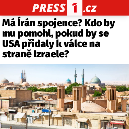
Má Írán spojence? Kdo by
CELEBRITY
NOVINKY
SPORT
POČASÍ
mu pomohl, pokud by se
Máte příběh, fotku nebo video?
USA přidaly k válce na
Pošlete e-mail na PRESS1.cz
straně Izraele?
O NÁS
O REDAKCI
KONTAKT
VYDAVATEL