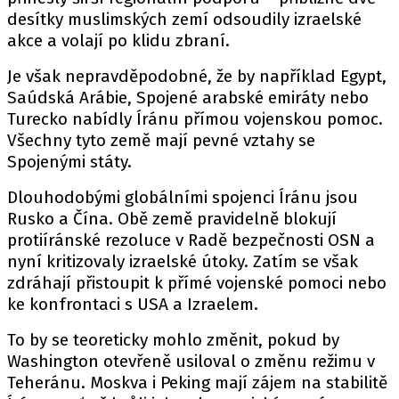
desítky muslimských zemí odsoudily izraelské
akce a volají po klidu zbraní.
Je však nepravděpodobné, že by například Egypt,
Saúdská Arábie, Spojené arabské emiráty nebo
Turecko nabídly Íránu přímou vojenskou pomoc.
Všechny tyto země mají pevné vztahy se
Spojenými státy.
Dlouhodobými globálními spojenci Íránu jsou
Rusko a Čína. Obě země pravidelně blokují
protiíránské rezoluce v Radě bezpečnosti OSN a
nyní kritizovaly izraelské útoky. Zatím se však
zdráhají přistoupit k přímé vojenské pomoci nebo
ke konfrontaci s USA a Izraelem.
To by se teoreticky mohlo změnit, pokud by
Washington otevřeně usiloval o změnu režimu v
Teheránu. Moskva i Peking mají zájem na stabilitě