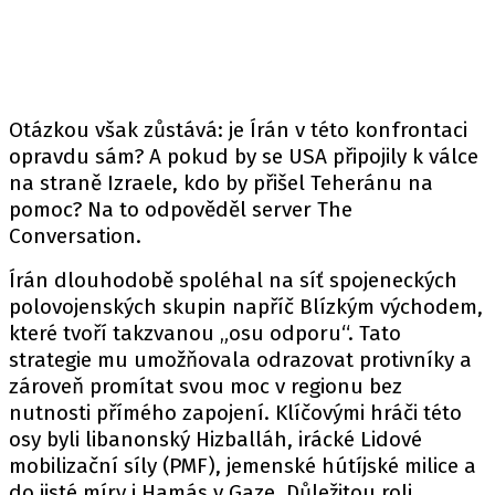
Otázkou však zůstává: je Írán v této konfrontaci
opravdu sám? A pokud by se USA připojily k válce
na straně Izraele, kdo by přišel Teheránu na
pomoc? Na to odpověděl server
The
Conversation
.
Írán dlouhodobě spoléhal na síť spojeneckých
polovojenských skupin napříč Blízkým východem,
které tvoří takzvanou „osu odporu“. Tato
strategie mu umožňovala odrazovat protivníky a
zároveň promítat svou moc v regionu bez
nutnosti přímého zapojení. Klíčovými hráči této
osy byli libanonský Hizballáh, irácké Lidové
mobilizační síly (PMF), jemenské hútíjské milice a
do jisté míry i Hamás v Gaze. Důležitou roli