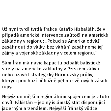
Už nyní tvrdí tvrdá frakce Kata'ib Hizballáh, že v
případě americké intervence zaútočí na americké
základny v regionu: „Pokud se Amerika odváží
zasáhnout do války, bez váhání zasáhneme její
zájmy a vojenské základny v celém regionu.“
Sám Írán má navíc kapacitu odpálit balistické
střely na americké základny v Perském zálivu
nebo uzavřít strategický Hormuzský průliv,
kterým prochází přibližně pětina světových zásob
ropy.
Nejvýznamnějším regionálním spojencem je v tuto
chvíli Pákistán – jediný islámský stát disponující
jaderným arzenálem. Nejvyšší íránský vůdce