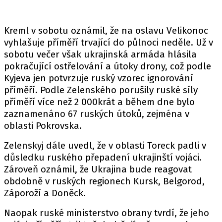
Kreml v sobotu oznámil, že na oslavu Velikonoc
vyhlašuje příměří trvající do půlnoci neděle. Už v
sobotu večer však ukrajinská armáda hlásila
pokračující ostřelování a útoky drony, což podle
Kyjeva jen potvrzuje ruský vzorec ignorování
příměří. Podle Zelenského porušily ruské síly
příměří více než 2 000krát a během dne bylo
zaznamenáno 67 ruských útoků, zejména v
oblasti Pokrovska.
Zelenskyj dále uvedl, že v oblasti Toreck padli v
důsledku ruského přepadení ukrajinští vojáci.
Zároveň oznámil, že Ukrajina bude reagovat
obdobně v ruských regionech Kursk, Belgorod,
Záporoží a Doněck.
Naopak ruské ministerstvo obrany tvrdí, že jeho