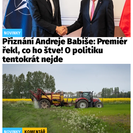
NOVINKY
Přiznání Andreje Babiše: Premiér
řekl, co ho štve! O politiku
tentokrát nejde
NOVINKY
KOMENTÁŘ