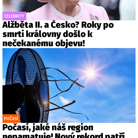
CELEBRITY
Alžběta II. a Česko? Roky po
smrti královny došlo k
nečekanému objevu!
POČASÍ
Počasí, jaké náš region
nepamatuje! Nový rekord patří