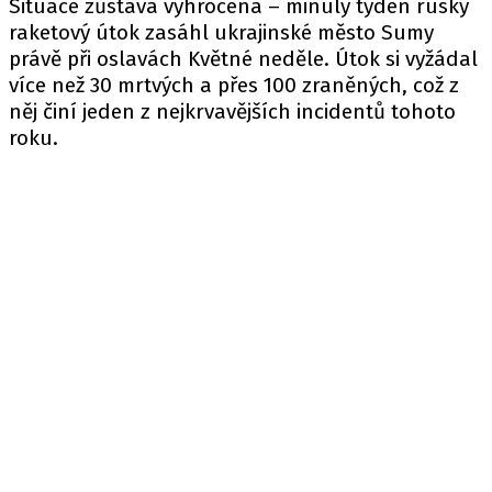
Situace zůstává vyhrocená – minulý týden ruský
raketový útok zasáhl ukrajinské město Sumy
právě při oslavách Květné neděle. Útok si vyžádal
více než 30 mrtvých a přes 100 zraněných, což z
něj činí jeden z nejkrvavějších incidentů tohoto
roku.