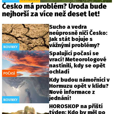
Česko má problém? Úroda bude
nejhorší za více než deset let!
Sucho a vedra
neúprosně ničí Česko:
Jak stát bojuje s
vážnými problémy?
NOVINKY
Spalující počasí se
vrací! Meteorologové
nastínili, kdy se opět
ochladí
POČASÍ
Kdy budou námořníci v
Hormuzu opět v klidu?
Nové informace z
jednání!
NOVINKY
HOROSKOP na příští
týden: Kdo by měl po