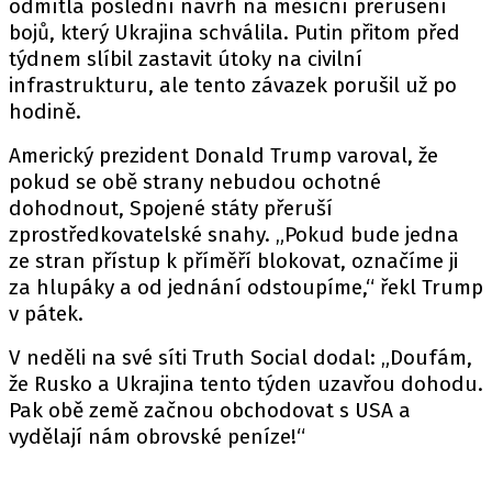
odmítla poslední návrh na měsíční přerušení
bojů, který Ukrajina schválila. Putin přitom před
týdnem slíbil zastavit útoky na civilní
infrastrukturu, ale tento závazek porušil už po
hodině.
Americký prezident Donald Trump varoval, že
pokud se obě strany nebudou ochotné
dohodnout, Spojené státy přeruší
zprostředkovatelské snahy. „Pokud bude jedna
ze stran přístup k příměří blokovat, označíme ji
za hlupáky a od jednání odstoupíme,“ řekl Trump
v pátek.
V neděli na své síti Truth Social dodal: „Doufám,
že Rusko a Ukrajina tento týden uzavřou dohodu.
Pak obě země začnou obchodovat s USA a
vydělají nám obrovské peníze!“