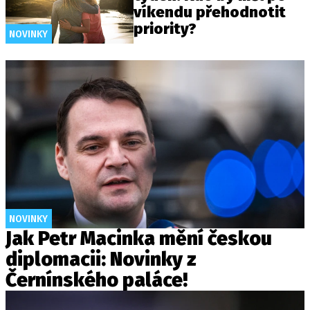
víkendu přehodnotit
priority?
NOVINKY
NOVINKY
Jak Petr Macinka mění českou
diplomacii: Novinky z
Černínského paláce!