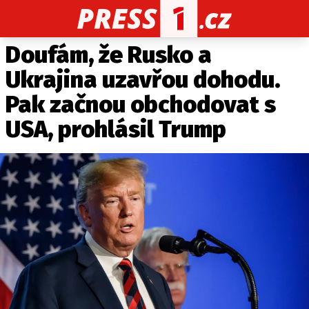
Doufám, že Rusko a
CELEBRITY
NOVINKY
SPORT
POČASÍ
Ukrajina uzavřou dohodu.
Máte příběh, fotku nebo video?
Pak začnou obchodovat s
Pošlete e-mail na PRESS1.cz
USA, prohlásil Trump
O NÁS
O REDAKCI
KONTAKT
VYDAVATEL