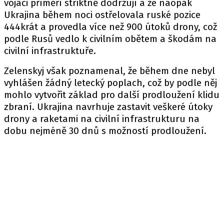
vojáci příměří striktně dodržují a že naopak
Ukrajina během noci ostřelovala ruské pozice
444krát a provedla více než 900 útoků drony, což
podle Rusů vedlo k civilním obětem a škodám na
civilní infrastruktuře.
Zelenskyj však poznamenal, že během dne nebyl
vyhlášen žádný letecký poplach, což by podle něj
mohlo vytvořit základ pro další prodloužení klidu
zbraní. Ukrajina navrhuje zastavit veškeré útoky
drony a raketami na civilní infrastrukturu na
dobu nejméně 30 dnů s možností prodloužení.