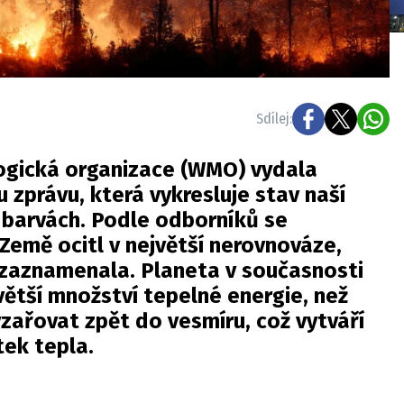
Sdílej:
gická organizace (WMO) vydala
 zprávu, která vykresluje stav naší
 barvách. Podle odborníků se
Země ocitl v největší nerovnováze,
 zaznamenala. Planeta v současnosti
ětší množství tepelné energie, než
yzařovat zpět do vesmíru, což vytváří
ek tepla.