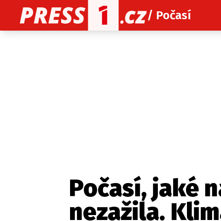
/ Počasí
O nás
O redakci
Kon
Zaznamenali jste udál
Počasí, jaké 
nezažila. Kli