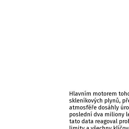
Hlavním motorem tohot
skleníkových plynů, př
atmosféře dosáhly úro
poslední dva miliony l
tato data reagoval proh
limity a všechny klíčo