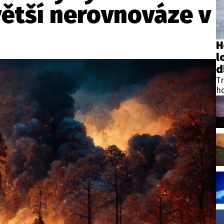
větší nerovnováze v
H
l
d
Tr
ho
Vy
h
Me
ví
na