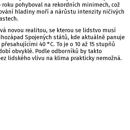
o roku pohyboval na rekordních minimech, což
ování hladiny moří a nárůstu intenzity ničivých
astech.
vá novou realitou, se kterou se lidstvo musí
jihozápad Spojených států, kde aktuálně panuje
přesahujícími 40 °C. To je o 10 až 15 stupňů
bdobí obvyklé. Podle odborníků by takto
bez lidského vlivu na klima prakticky nemožná.