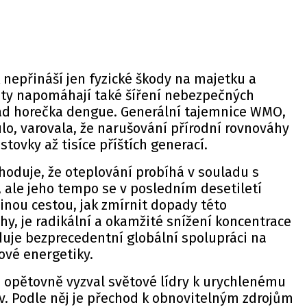
nepřináší jen fyzické škody na majetku a
loty napomáhají také šíření nebezpečných
klad horečka dengue. Generální tajemnice WMO,
lo, varovala, že narušování přírodní rovnováhy
stovky až tisíce příštích generací.
hoduje, že oteplování probíhá v souladu s
ale jeho tempo se v posledním desetiletí
dinou cestou, jak zmírnit dopady této
y, je radikální a okamžité snížení koncentrace
duje bezprecedentní globální spolupráci na
ové energetiky.
o opětovně vyzval světové lídry k urychlenému
iv. Podle něj je přechod k obnovitelným zdrojům