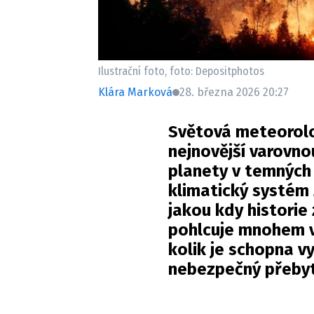
Ilustrační foto, foto: Depositphotos
Klára Marková
28. března 2026 20:27
Světová meteorolo
nejnovější varovnou
planety v temných
klimatický systém 
jakou kdy historie
pohlcuje mnohem v
kolik je schopna v
nebezpečný přebyt