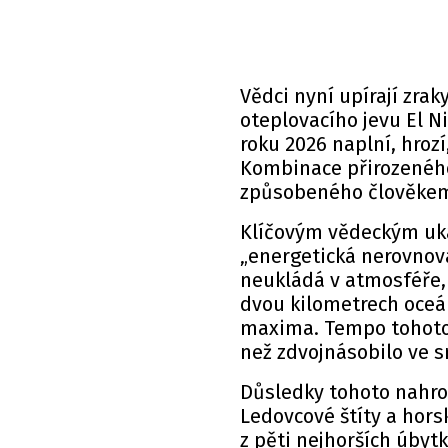
Vědci nyní upírají zrak
oteplovacího jevu El N
roku 2026 naplní, hrozí
Kombinace přirozenéh
způsobeného člověkem b
Klíčovým vědeckým uka
„energetická nerovnov
neukládá v atmosféře, 
dvou kilometrech oceá
maxima. Tempo tohoto o
než zdvojnásobilo ve s
Důsledky tohoto nahro
Ledovcové štíty a hor
z pěti nejhorších úbyt