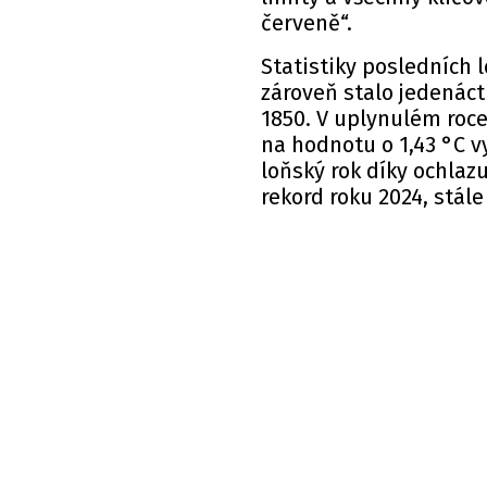
červeně“.
Statistiky posledních 
zároveň stalo jedenáct
1850. V uplynulém roce
na hodnotu o 1,43 °C vy
loňský rok díky ochlaz
rekord roku 2024, stále