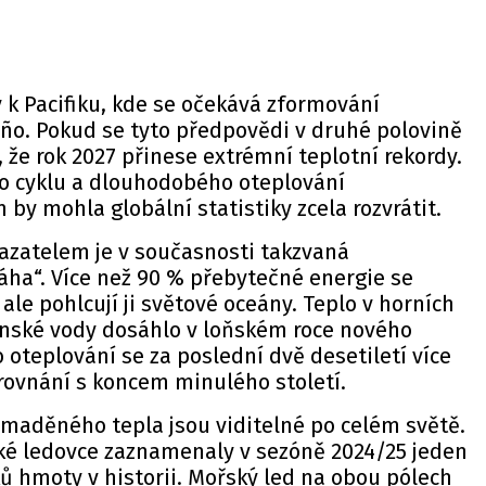
y k Pacifiku, kde se očekává zformování
iño. Pokud se tyto předpovědi v druhé polovině
, že rok 2027 přinese extrémní teplotní rekordy.
o cyklu a dlouhodobého oteplování
y mohla globální statistiky zcela rozvrátit.
zatelem je v současnosti takzvaná
áha“. Více než 90 % přebytečné energie se
ale pohlcují ji světové oceány. Teplo v horních
nské vody dosáhlo v loňském roce nového
teplování se za poslední dvě desetiletí více
rovnání s koncem minulého století.
maděného tepla jsou viditelné po celém světě.
ské ledovce zaznamenaly v sezóně 2024/25 jeden
ků hmoty v historii. Mořský led na obou pólech