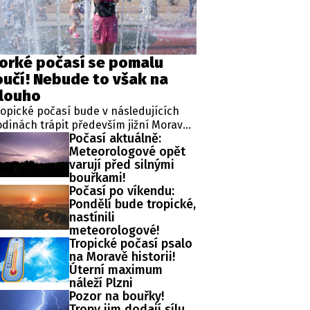
orké počasí se pomalu
oučí! Nebude to však na
louho
opické počasí bude v následujících
dinách trápit především jižní Moravu.
Počasí aktuálně:
plývá to z aktuální výstrahy Českého
Meteorologové opět
ydrometeorologického ústavu (ČHMÚ).
varují před silnými
teorologové zároveň avizují, že již o
bouřkami!
kendu by se horké počasí mělo vrátit i
Počasí po víkendu:
 další místa v republice.
Pondělí bude tropické,
nastínili
meteorologové!
Tropické počasí psalo
na Moravě historii!
Úterní maximum
náleží Plzni
Pozor na bouřky!
Tropy jim dodají sílu,