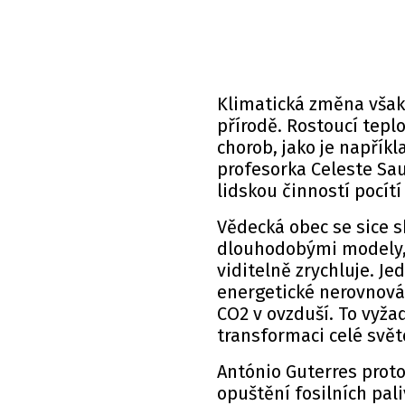
Klimatická změna však 
přírodě. Rostoucí tep
chorob, jako je napří
profesorka Celeste Sau
lidskou činností pocítí 
Vědecká obec se sice s
dlouhodobými modely, 
viditelně zrychluje. Je
energetické nerovnováh
CO2 v ovzduší. To vyža
transformaci celé svět
António Guterres prot
opuštění fosilních pal