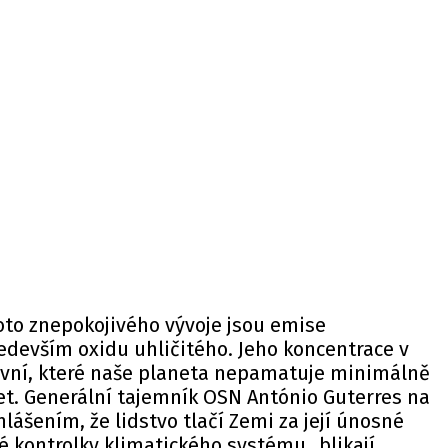
o znepokojivého vývoje jsou emise
edevším oxidu uhličitého. Jeho koncentrace v
vní, které naše planeta nepamatuje minimálně
et. Generální tajemník OSN António Guterres na
lášením, že lidstvo tlačí Zemi za její únosné
vé kontrolky klimatického systému „blikají