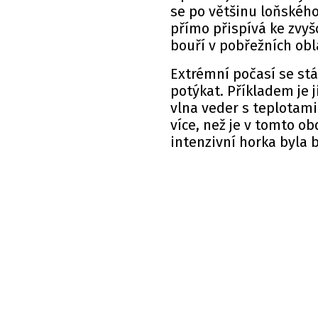
se po většinu loňskéh
přímo přispívá ke zvyš
bouří v pobřežních obl
Extrémní počasí se stá
potýkat. Příkladem je 
vlna veder s teplotami 
více, než je v tomto o
intenzivní horka byla 