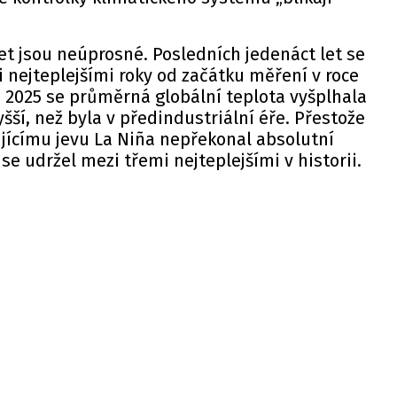
let jsou neúprosné. Posledních jedenáct let se
i nejteplejšími roky od začátku měření v roce
 2025 se průměrná globální teplota vyšplhala
šší, než byla v předindustriální éře. Přestože
ujícímu jevu La Niña nepřekonal absolutní
 se udržel mezi třemi nejteplejšími v historii.