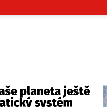
Celebrity
Novinky
Sport
Počasí
takt
Vydavatel
ost? Máte pro nás důležitou zprávu, příb
Pošlete nám mail na:
redakce@press1.cz
naše planeta ještě
Nejlepší z vás odměníme
matický systém