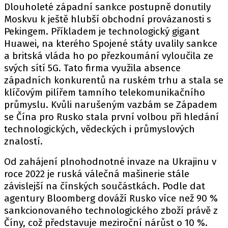
Dlouholeté západní sankce postupně donutily
Moskvu k ještě hlubší obchodní provázanosti s
Pekingem. Příkladem je technologický gigant
Huawei, na kterého Spojené státy uvalily sankce
a britská vláda ho po přezkoumání vyloučila ze
svých sítí 5G. Tato firma využila absence
západních konkurentů na ruském trhu a stala se
klíčovým pilířem tamního telekomunikačního
průmyslu. Kvůli narušeným vazbám se Západem
se Čína pro Rusko stala první volbou při hledání
technologických, vědeckých i průmyslových
znalostí.
Od zahájení plnohodnotné invaze na Ukrajinu v
roce 2022 je ruská válečná mašinerie stále
závislejší na čínských součástkách. Podle dat
agentury Bloomberg dováží Rusko více než 90 %
sankcionovaného technologického zboží právě z
Číny, což představuje meziroční nárůst o 10 %.