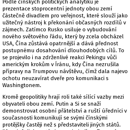
Podle čínských politických analytiků je
prezentace stoprocentní jednoty obou zemí
částečně divadlem pro veřejnost, které slouží jako
užitečný nástroj k překonání občasných rozdílů v
zájmech. Zatímco Rusko usiluje o vybudování
nového světového řádu, který by zcela obcházel
USA, Čína zůstává opatrnější a dává přednost
postupnému dosahování dlouhodobých cílů. To
se projevilo i na zdrženlivé reakci Pekingu vůči
americkým krokům v Íránu, kdy Čína nezrušila
přípravy na Trumpovu návštěvu, čímž dala najevo
ochotu neuzavírat dveře pro komunikaci s
Washingtonem.
Kromě geopolitiky hrají roli také sílící vazby mezi
obyvateli obou zemí. Putin a Si se snaží
demonstrovat osobní přátelství a ruští úředníci v
současnosti komunikují se svými čínskými
protějšky častěji než s představiteli jiných států.