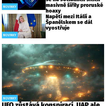
masivně šířily proruské
NOVINKY
hoaxy
Napětí mezi Itálií a
Španělskem se dál
vyostřuje
NOVINKY
NOVINKY
UFO zůstává konspirací. UAP ale