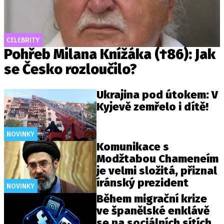
CELEBRITY
Pohřeb Milana Knížáka (†86): Jak
se Česko rozloučilo?
Ukrajina pod útokem: V
Kyjevě zemřelo i dítě!
NOVINKY
Komunikace s
Modžtabou Chameneím
je velmi složitá, přiznal
íránský prezident
NOVINKY
Během migrační krize
ve španělské enklávě
se na sociálních sítích