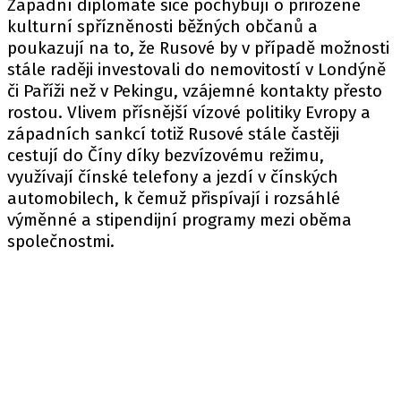
Západní diplomaté sice pochybují o přirozené
kulturní spřízněnosti běžných občanů a
poukazují na to, že Rusové by v případě možnosti
stále raději investovali do nemovitostí v Londýně
či Paříži než v Pekingu, vzájemné kontakty přesto
rostou. Vlivem přísnější vízové politiky Evropy a
západních sankcí totiž Rusové stále častěji
cestují do Číny díky bezvízovému režimu,
využívají čínské telefony a jezdí v čínských
automobilech, k čemuž přispívají i rozsáhlé
výměnné a stipendijní programy mezi oběma
společnostmi.