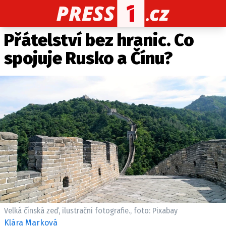
Přátelství bez hranic. Co
CELEBRITY
NOVINKY
SPORT
POČASÍ
spojuje Rusko a Čínu?
Máte příběh, fotku nebo video?
Pošlete e-mail na PRESS1.cz
O NÁS
O REDAKCI
KONTAKT
VYDAVATEL
Velká čínská zeď, ilustrační fotografie., foto: Pixabay
Klára Marková