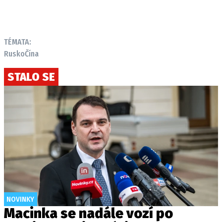
TÉMATA:
Rusko
Čína
STALO SE
NOVINKY
Macinka se nadále vozí po