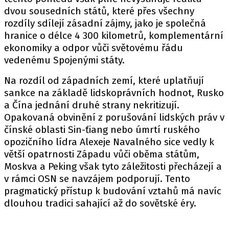
dvou sousedních států, které přes všechny
rozdíly sdílejí zásadní zájmy, jako je společná
hranice o délce 4 300 kilometrů, komplementární
ekonomiky a odpor vůči světovému řádu
vedenému Spojenými státy.
Na rozdíl od západních zemí, které uplatňují
sankce na základě lidskoprávních hodnot, Rusko
a Čína jednání druhé strany nekritizují.
Opakovaná obvinění z porušování lidských práv v
čínské oblasti Sin-ťiang nebo úmrtí ruského
opozičního lídra Alexeje Navalného sice vedly k
větší opatrnosti Západu vůči oběma státům,
Moskva a Peking však tyto záležitosti přecházejí a
v rámci OSN se navzájem podporují. Tento
pragmatický přístup k budování vztahů má navíc
dlouhou tradici sahající až do sovětské éry.