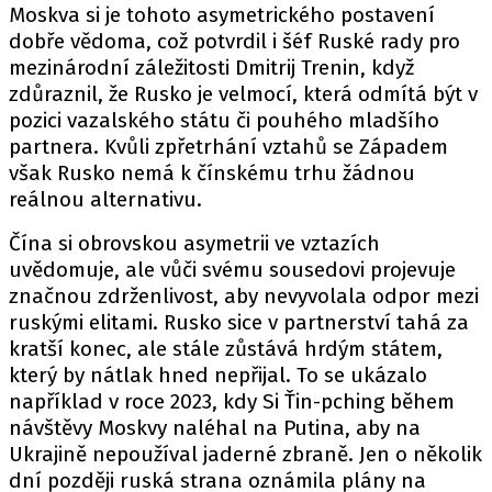
Moskva si je tohoto asymetrického postavení
dobře vědoma, což potvrdil i šéf Ruské rady pro
mezinárodní záležitosti Dmitrij Trenin, když
zdůraznil, že Rusko je velmocí, která odmítá být v
pozici vazalského státu či pouhého mladšího
partnera. Kvůli zpřetrhání vztahů se Západem
však Rusko nemá k čínskému trhu žádnou
reálnou alternativu.
Čína si obrovskou asymetrii ve vztazích
uvědomuje, ale vůči svému sousedovi projevuje
značnou zdrženlivost, aby nevyvolala odpor mezi
ruskými elitami. Rusko sice v partnerství tahá za
kratší konec, ale stále zůstává hrdým státem,
který by nátlak hned nepřijal. To se ukázalo
například v roce 2023, kdy Si Ťin-pching během
návštěvy Moskvy naléhal na Putina, aby na
Ukrajině nepoužíval jaderné zbraně. Jen o několik
dní později ruská strana oznámila plány na