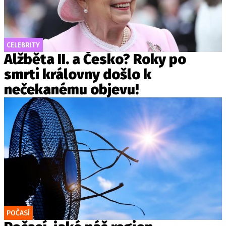
CELEBRITY
Alžběta II. a Česko? Roky po
smrti královny došlo k
nečekanému objevu!
POČASÍ