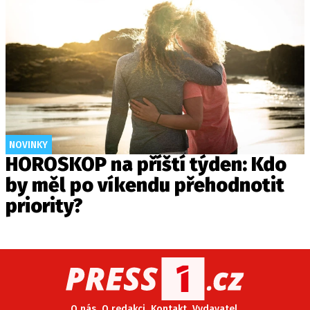
NOVINKY
HOROSKOP na příští týden: Kdo
by měl po víkendu přehodnotit
priority?
O nás
O redakci
Kontakt
Vydavatel