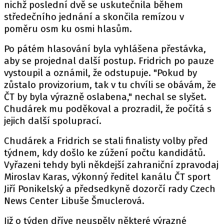
nichž poslední dvě se uskutečnila během
středečního jednání a skončila remízou v
poměru osm ku osmi hlasům.
Po pátém hlasování byla vyhlášena přestávka,
aby se projednal další postup. Fridrich po pauze
vystoupil a oznámil, že odstupuje. "Pokud by
zůstalo provizorium, tak v tu chvíli se obávám, že
ČT by byla výrazně oslabena," nechal se slyšet.
Chudárek mu poděkoval a prozradil, že počítá s
jejich další spoluprací.
Chudárek a Fridrich se stali finalisty volby před
týdnem, kdy došlo ke zúžení počtu kandidátů.
Vyřazeni tehdy byli někdejší zahraniční zpravodaj
Miroslav Karas, výkonný ředitel kanálu ČT sport
Jiří Ponikelský a předsedkyně dozorčí rady Czech
News Center Libuše Šmuclerová.
Již o týden dříve neuspěly některé výrazné