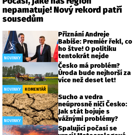
Počasí, jaké náš region
nepamatuje! Nový rekord patří
sousedům
Přiznání Andreje
Babiše: Premiér řekl, co
ho štve! O politiku
tentokrát nejde
NOVINKY
Česko má problém?
Úroda bude nejhorší za
více než deset let!
NOVINKY
KOMENTÁŘ
Sucho a vedra
neúprosně ničí Česko:
Jak stát bojuje s
vážnými problémy?
NOVINKY
Spalující počasí se