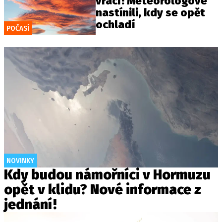
vrací! Meteorologové
nastínili, kdy se opět
ochladí
POČASÍ
NOVINKY
Kdy budou námořníci v Hormuzu
opět v klidu? Nové informace z
jednání!