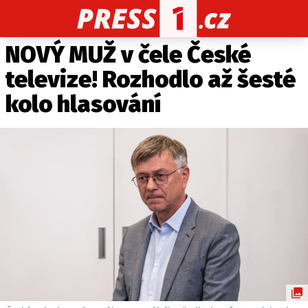
NOVÝ MUŽ v čele České
CELEBRITY
NOVINKY
SPORT
POČASÍ
televize! Rozhodlo až šesté
Máte příběh, fotku nebo video?
kolo hlasování
Pošlete e-mail na PRESS1.cz
O NÁS
O REDAKCI
KONTAKT
VYDAVATEL