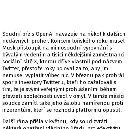
Soudní pře s OpenAI navazuje na několik dalších
nedávných proher. Koncem loňského roku musel
Musk přistoupit na mimosoudní vyrovnání s
bývalým vedením a tisíci někdejšími zaměstnanci
sociální sítě X, kterou dříve vlastnil pod názvem
Twitter, přestože roky bojoval za to, aby jim
nemusel vyplatit vůbec nic. V březnu pak prohrál
spor s investory Twitteru, kteří ho zažalovali s
tím, že je svými veřejnými prohlášeními během
převzetí společnosti uvedl v omyl. V témže měsíci
soudce zamítl také jeho žalobu namířenou proti
inzerentům, kteří se rozhodli platformu opustit.
Další rána přišla v květnu, kdy soud zvrátil
některá opatření vládního úřadu pro efektivitu