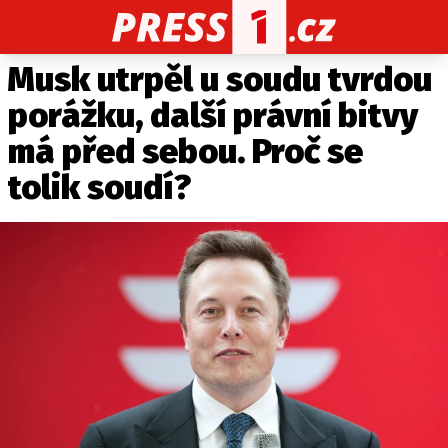
Musk utrpěl u soudu tvrdou
CELEBRITY
NOVINKY
SPORT
POČASÍ
porážku, další právní bitvy
Máte příběh, fotku nebo video?
má před sebou. Proč se
Pošlete e-mail na PRESS1.cz
tolik soudí?
O NÁS
O REDAKCI
KONTAKT
VYDAVATEL