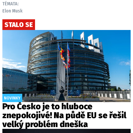
TÉMATA:
Elon Musk
STALO SE
NOVINKY
Pro Česko je to hluboce
znepokojivé! Na půdě EU se řešil
velký problém dneška