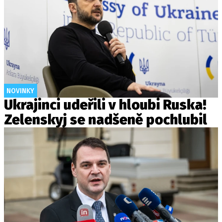
NOVINKY
Ukrajinci udeřili v hloubi Ruska!
Zelenskyj se nadšeně pochlubil