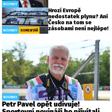
NOVINKY
Hrozí Evropě
nedostatek plynu? Ani
Česko na tom se
zásobami není nejlépe!
NOVINKY
KOMENTÁŘ
NOVINKY
Petr Pavel opět udivuje!
Sportovní novináři ho přivítali