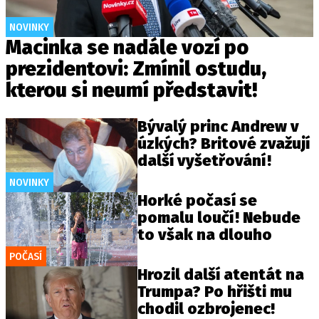
NOVINKY
Macinka se nadále vozí po
prezidentovi: Zmínil ostudu,
kterou si neumí představit!
Bývalý princ Andrew v
úzkých? Britové zvažují
další vyšetřování!
NOVINKY
Horké počasí se
pomalu loučí! Nebude
to však na dlouho
POČASÍ
Hrozil další atentát na
Trumpa? Po hřišti mu
chodil ozbrojenec!