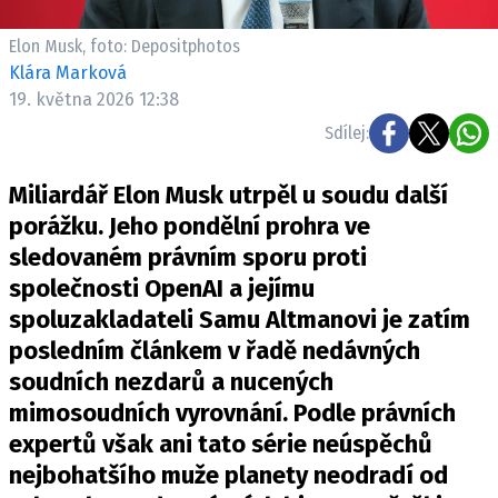
Elon Musk, foto: Depositphotos
Klára Marková
19. května 2026 12:38
Sdílej:
Miliardář Elon Musk utrpěl u soudu další
porážku. Jeho pondělní prohra ve
sledovaném právním sporu proti
společnosti OpenAI a jejímu
spoluzakladateli Samu Altmanovi je zatím
posledním článkem v řadě nedávných
soudních nezdarů a nucených
mimosoudních vyrovnání. Podle právních
expertů však ani tato série neúspěchů
nejbohatšího muže planety neodradí od