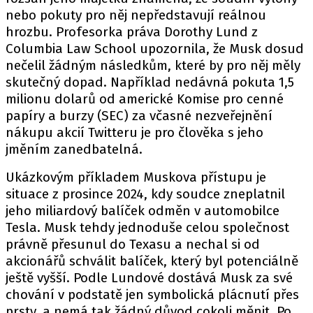
nebo pokuty pro něj nepředstavují reálnou
hrozbu. Profesorka práva Dorothy Lund z
Columbia Law School upozornila, že Musk dosud
nečelil žádným následkům, které by pro něj měly
skutečný dopad. Například nedávná pokuta 1,5
milionu dolarů od americké Komise pro cenné
papíry a burzy (SEC) za včasné nezveřejnění
nákupu akcií Twitteru je pro člověka s jeho
jměním zanedbatelná.
Ukázkovým příkladem Muskova přístupu je
situace z prosince 2024, kdy soudce zneplatnil
jeho miliardový balíček odměn v automobilce
Tesla. Musk tehdy jednoduše celou společnost
právně přesunul do Texasu a nechal si od
akcionářů schválit balíček, který byl potenciálně
ještě vyšší. Podle Lundové dostává Musk za své
chování v podstatě jen symbolická plácnutí přes
prsty, a nemá tak žádný důvod cokoli měnit. Po