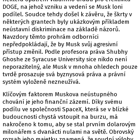
DOGE, na jehož vzniku a vedení se Musk loni
podílel. Soudce tehdy došel k závěru, že škrty v
některých grantech byly ukázkovým příkladem
neústavní diskriminace na základě názorů.
Navzdory těmto prohrám odborníci
nepředpokládají, že by Musk svůj agresivní
přístup změnil. Podle profesora práva Shubhy
Ghoshe ze Syracuse University sice nikdo není
neporazitelný, ale Musk v mnoha ohledech pouze
tvrdě prosazuje svá byznysová práva a právní
systém vyloženě nezneužívá.
Klíčovým faktorem Muskova neústupného
chování je jeho finanční zázemí. Díky svému
podílu ve společnosti SpaceX, která se v blízké
budoucnosti chystá vstoupit na burzu, má
nakročeno k tomu, aby se stal prvním dolarovým
milonářem s dvanácti nulami na světě. Obrovský
rozsah jeho majetku znamená, že soudní výlohy