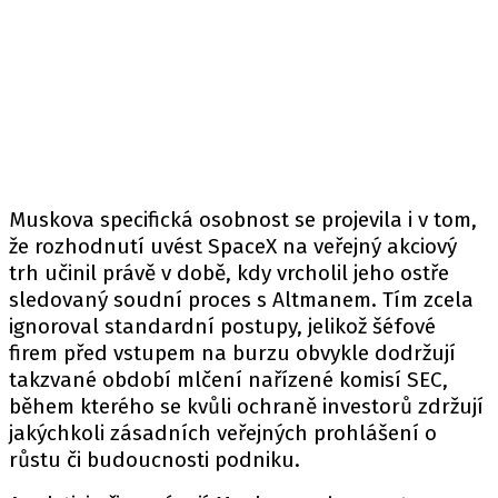
Muskova specifická osobnost se projevila i v tom,
že rozhodnutí uvést SpaceX na veřejný akciový
trh učinil právě v době, kdy vrcholil jeho ostře
sledovaný soudní proces s Altmanem. Tím zcela
ignoroval standardní postupy, jelikož šéfové
firem před vstupem na burzu obvykle dodržují
takzvané období mlčení nařízené komisí SEC,
během kterého se kvůli ochraně investorů zdržují
jakýchkoli zásadních veřejných prohlášení o
růstu či budoucnosti podniku.