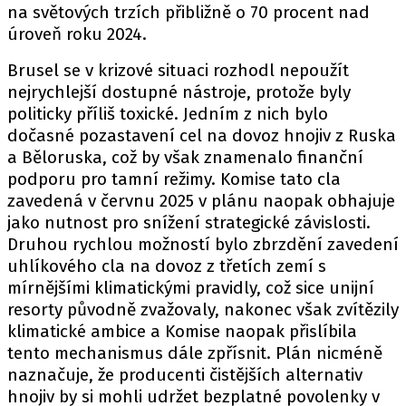
na světových trzích přibližně o 70 procent nad
úroveň roku 2024.
Brusel se v krizové situaci rozhodl nepoužít
nejrychlejší dostupné nástroje, protože byly
politicky příliš toxické. Jedním z nich bylo
dočasné pozastavení cel na dovoz hnojiv z Ruska
a Běloruska, což by však znamenalo finanční
podporu pro tamní režimy. Komise tato cla
zavedená v červnu 2025 v plánu naopak obhajuje
jako nutnost pro snížení strategické závislosti.
Druhou rychlou možností bylo zbrzdění zavedení
uhlíkového cla na dovoz z třetích zemí s
mírnějšími klimatickými pravidly, což sice unijní
resorty původně zvažovaly, nakonec však zvítězily
klimatické ambice a Komise naopak přislíbila
tento mechanismus dále zpřísnit. Plán nicméně
naznačuje, že producenti čistějších alternativ
hnojiv by si mohli udržet bezplatné povolenky v