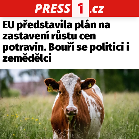
EU představila plán na
CELEBRITY
NOVINKY
SPORT
POČASÍ
zastavení růstu cen
Máte příběh, fotku nebo video?
potravin. Bouří se politici i
Pošlete e-mail na PRESS1.cz
zemědělci
O NÁS
O REDAKCI
KONTAKT
VYDAVATEL