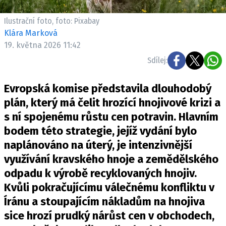
Ilustrační foto, foto: Pixabay
Klára Marková
19. května 2026 11:42
Sdílej:
Evropská komise představila dlouhodobý
plán, který má čelit hrozící hnojivové krizi a
s ní spojenému růstu cen potravin. Hlavním
bodem této strategie, jejíž vydání bylo
naplánováno na úterý, je intenzivnější
využívání kravského hnoje a zemědělského
odpadu k výrobě recyklovaných hnojiv.
Kvůli pokračujícímu válečnému konfliktu v
Íránu a stoupajícím nákladům na hnojiva
sice hrozí prudký nárůst cen v obchodech,