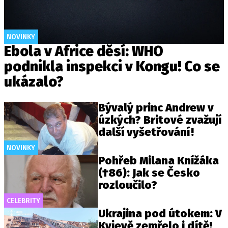
NOVINKY
Ebola v Africe děsí: WHO
podnikla inspekci v Kongu! Co se
ukázalo?
Bývalý princ Andrew v
úzkých? Britové zvažují
další vyšetřování!
NOVINKY
Pohřeb Milana Knížáka
(†86): Jak se Česko
rozloučilo?
CELEBRITY
Ukrajina pod útokem: V
Kyjevě zemřelo i dítě!