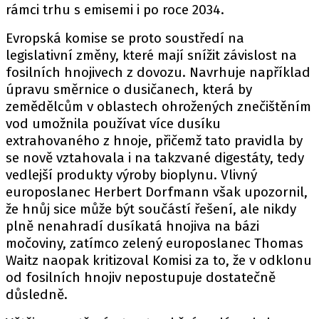
rámci trhu s emisemi i po roce 2034.
Evropská komise se proto soustředí na
legislativní změny, které mají snížit závislost na
fosilních hnojivech z dovozu. Navrhuje například
úpravu směrnice o dusičanech, která by
zemědělcům v oblastech ohrožených znečištěním
vod umožnila používat více dusíku
extrahovaného z hnoje, přičemž tato pravidla by
se nově vztahovala i na takzvané digestáty, tedy
vedlejší produkty výroby bioplynu. Vlivný
europoslanec Herbert Dorfmann však upozornil,
že hnůj sice může být součástí řešení, ale nikdy
plně nenahradí dusíkatá hnojiva na bázi
močoviny, zatímco zelený europoslanec Thomas
Waitz naopak kritizoval Komisi za to, že v odklonu
od fosilních hnojiv nepostupuje dostatečně
důsledně.