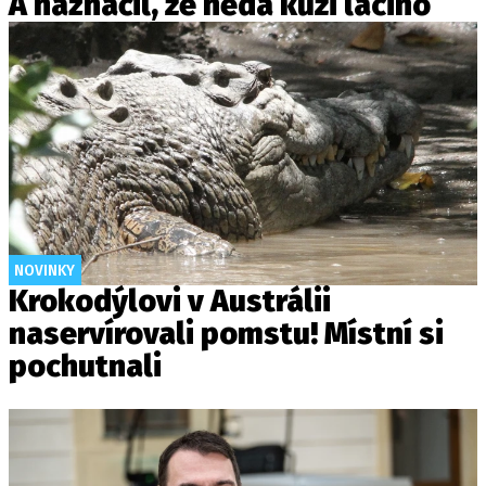
A naznačil, že nedá kůži lacino
NOVINKY
Krokodýlovi v Austrálii
naservírovali pomstu! Místní si
pochutnali