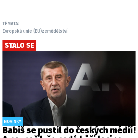
TÉMATA:
Evropská unie (EU)
zemědělství
STALO SE
NOVINKY
Babiš se pustil do českých médií!