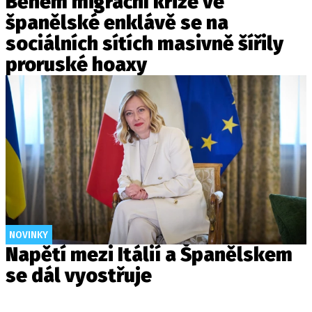
Během migrační krize ve
španělské enklávě se na
sociálních sítích masivně šířily
proruské hoaxy
NOVINKY
Napětí mezi Itálií a Španělskem
se dál vyostřuje