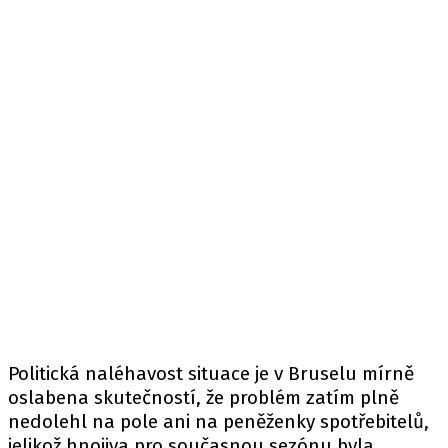
Politická naléhavost situace je v Bruselu mírně
oslabena skutečností, že problém zatím plně
nedolehl na pole ani na peněženky spotřebitelů,
jelikož hnojiva pro současnou sezónu byla