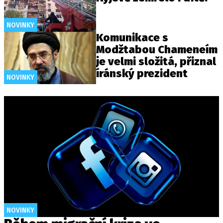
NOVINKY
Komunikace s
Modžtabou Chameneím
je velmi složitá, přiznal
íránský prezident
NOVINKY
NOVINKY