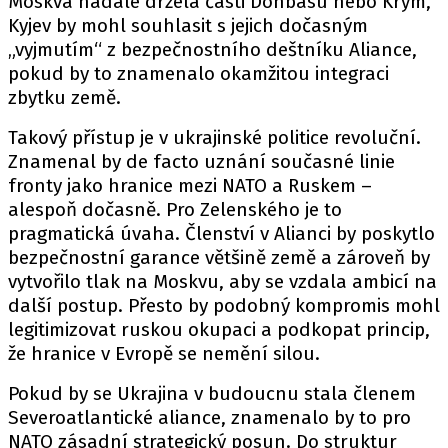
Moskva nadále držela části Donbasu nebo Krym,
Kyjev by mohl souhlasit s jejich dočasným
„vyjmutím“ z bezpečnostního deštníku Aliance,
pokud by to znamenalo okamžitou integraci
zbytku země.
Takový přístup je v ukrajinské politice revoluční.
Znamenal by de facto uznání současné linie
fronty jako hranice mezi NATO a Ruskem –
alespoň dočasně. Pro Zelenského je to
pragmatická úvaha. Členství v Alianci by poskytlo
bezpečnostní garance většině země a zároveň by
vytvořilo tlak na Moskvu, aby se vzdala ambicí na
další postup. Přesto by podobný kompromis mohl
legitimizovat ruskou okupaci a podkopat princip,
že hranice v Evropě se nemění silou.
Pokud by se Ukrajina v budoucnu stala členem
Severoatlantické aliance, znamenalo by to pro
NATO zásadní strategický posun. Do struktur