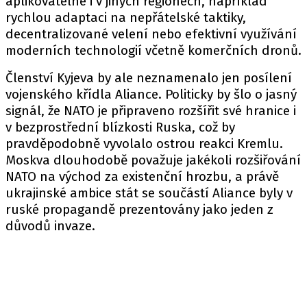
aplikovatelné i v jiných regionech, například
rychlou adaptaci na nepřátelské taktiky,
decentralizované velení nebo efektivní využívání
moderních technologií včetně komerčních dronů.
Členství Kyjeva by ale neznamenalo jen posílení
vojenského křídla Aliance. Politicky by šlo o jasný
signál, že NATO je připraveno rozšířit své hranice i
v bezprostřední blízkosti Ruska, což by
pravděpodobně vyvolalo ostrou reakci Kremlu.
Moskva dlouhodobě považuje jakékoli rozšiřování
NATO na východ za existenční hrozbu, a právě
ukrajinské ambice stát se součástí Aliance byly v
ruské propagandě prezentovány jako jeden z
důvodů invaze.