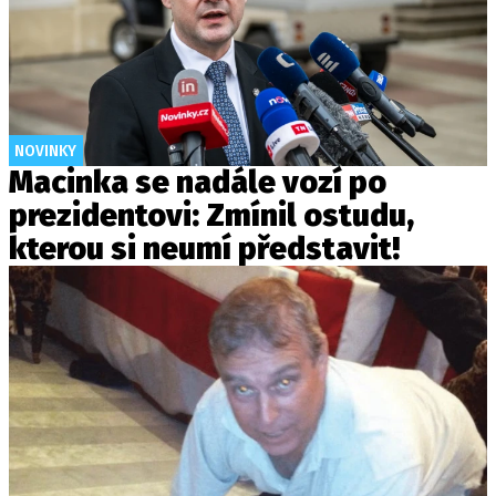
NOVINKY
Macinka se nadále vozí po
prezidentovi: Zmínil ostudu,
kterou si neumí představit!