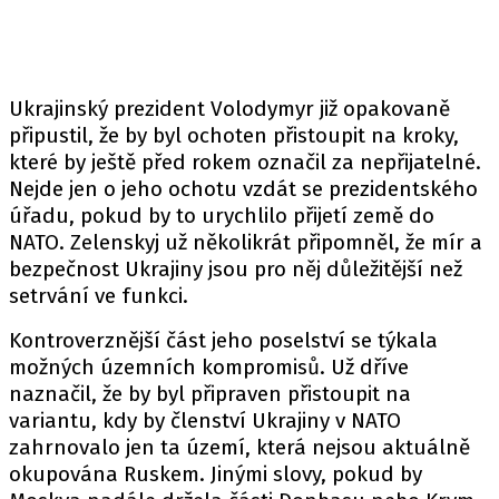
Ukrajinský prezident Volodymyr již opakovaně
připustil, že by byl ochoten přistoupit na kroky,
které by ještě před rokem označil za nepřijatelné.
Nejde jen o jeho ochotu vzdát se prezidentského
úřadu, pokud by to urychlilo přijetí země do
NATO. Zelenskyj už několikrát připomněl, že mír a
bezpečnost Ukrajiny jsou pro něj důležitější než
setrvání ve funkci.
Kontroverznější část jeho poselství se týkala
možných územních kompromisů. Už dříve
naznačil, že by byl připraven přistoupit na
variantu, kdy by členství Ukrajiny v NATO
zahrnovalo jen ta území, která nejsou aktuálně
okupována Ruskem. Jinými slovy, pokud by