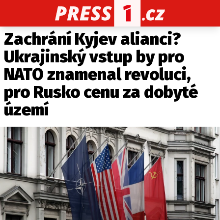
Zachrání Kyjev alianci?
CELEBRITY
NOVINKY
SPORT
POČASÍ
Ukrajinský vstup by pro
Máte příběh, fotku nebo video?
NATO znamenal revoluci,
Pošlete e-mail na PRESS1.cz
pro Rusko cenu za dobyté
území
O NÁS
O REDAKCI
KONTAKT
VYDAVATEL