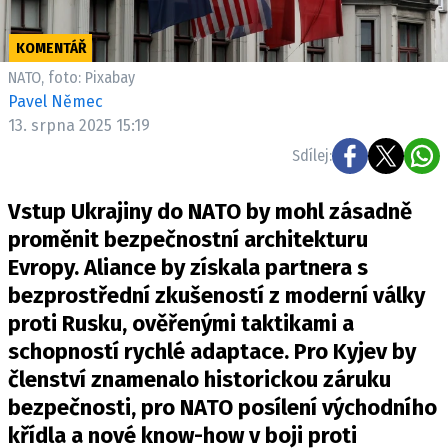
KOMENTÁŘ
NATO, foto: Pixabay
Pavel Němec
13. srpna 2025 15:19
Sdílej:
Vstup Ukrajiny do NATO by mohl zásadně
proměnit bezpečnostní architekturu
Evropy. Aliance by získala partnera s
bezprostřední zkušeností z moderní války
proti Rusku, ověřenými taktikami a
schopností rychlé adaptace. Pro Kyjev by
členství znamenalo historickou záruku
bezpečnosti, pro NATO posílení východního
křídla a nové know-how v boji proti