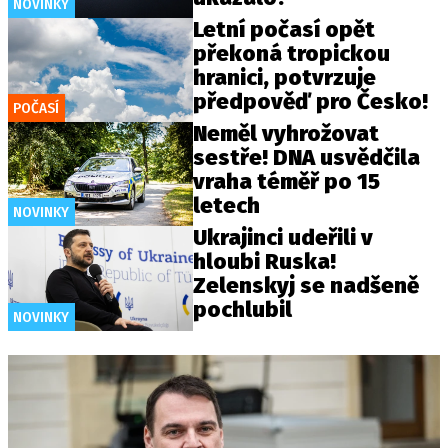
NOVINKY
Letní počasí opět
překoná tropickou
hranici, potvrzuje
předpověď pro Česko!
POČASÍ
Neměl vyhrožovat
sestře! DNA usvědčila
vraha téměř po 15
letech
NOVINKY
Ukrajinci udeřili v
hloubi Ruska!
Zelenskyj se nadšeně
pochlubil
NOVINKY