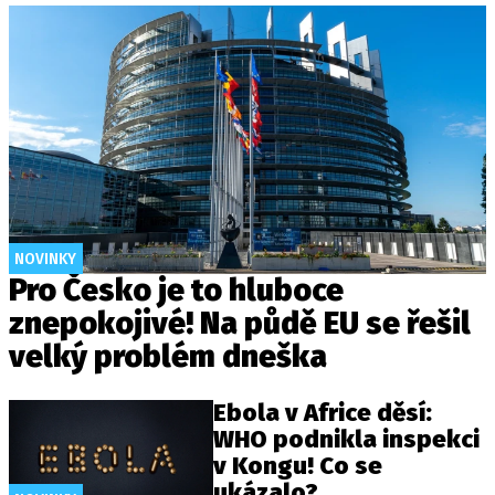
NOVINKY
Pro Česko je to hluboce
znepokojivé! Na půdě EU se řešil
velký problém dneška
Ebola v Africe děsí:
WHO podnikla inspekci
v Kongu! Co se
ukázalo?