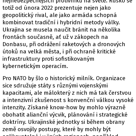
nejnebezpečnějších protivníků na světě. Rusko se
totiž od února 2022 prezentuje nejen jako
geopolitický rival, ale jako armáda schopná
kombinovat tradiční i hybridní metody války.
Ukrajina se musela naučit bránit na několika
frontách současně, ať už v zákopech na
Donbasu, při odrážení raketových a dronových
útoků na velká města, i při ochraně kritické
infrastruktury proti sofistikovaným
kybernetickým operacím.
Pro NATO by šlo o historický milník. Organizace
sice sdružuje státy s různými vojenskými
kapacitami, ale málokterý z nich má tak čerstvou
a intenzivní zkušenost s konvenční válkou vysoké
intenzity. Získané know-how by mohlo výrazně
obohatit alianční výcvik, plánování i strategické
doktríny. Ukrajinské jednotky si během obrany
země osvojily postupy, které by mohly být