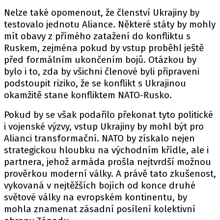
Nelze také opomenout, že členství Ukrajiny by
testovalo jednotu Aliance. Některé státy by mohly
mít obavy z přímého zatažení do konfliktu s
Ruskem, zejména pokud by vstup proběhl ještě
před formálním ukončením bojů. Otázkou by
bylo i to, zda by všichni členové byli připraveni
podstoupit riziko, že se konflikt s Ukrajinou
okamžitě stane konfliktem NATO-Rusko.
Pokud by se však podařilo překonat tyto politické
i vojenské výzvy, vstup Ukrajiny by mohl být pro
Alianci transformační. NATO by získalo nejen
strategickou hloubku na východním křídle, ale i
partnera, jehož armáda prošla nejtvrdší možnou
prověrkou moderní války. A právě tato zkušenost,
vykovaná v nejtěžších bojích od konce druhé
světové války na evropském kontinentu, by
mohla znamenat zásadní posílení kolektivní