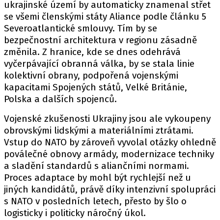
ukrajinské území by automaticky znamenal střet
se všemi členskými státy Aliance podle článku 5
Severoatlantické smlouvy. Tím by se
bezpečnostní architektura v regionu zásadně
změnila. Z hranice, kde se dnes odehrává
vyčerpávající obranná válka, by se stala linie
kolektivní obrany, podpořená vojenskými
kapacitami Spojených států, Velké Británie,
Polska a dalších spojenců.
Vojenské zkušenosti Ukrajiny jsou ale vykoupeny
obrovskými lidskými a materiálními ztrátami.
Vstup do NATO by zároveň vyvolal otázky ohledně
poválečné obnovy armády, modernizace techniky
a sladění standardů s aliančními normami.
Proces adaptace by mohl být rychlejší než u
jiných kandidátů, právě díky intenzivní spolupráci
s NATO v posledních letech, přesto by šlo o
logisticky i politicky náročný úkol.