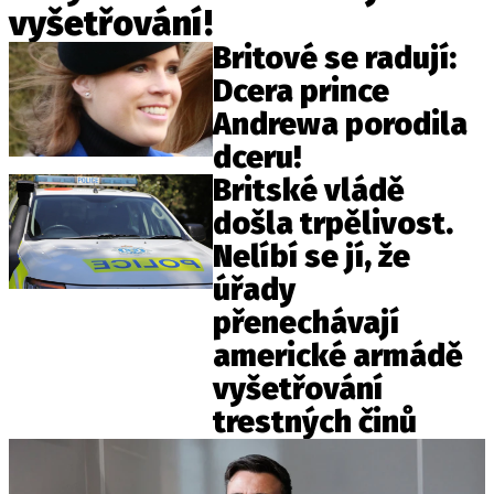
vyšetřování!
Britové se radují:
Dcera prince
Andrewa porodila
dceru!
Britské vládě
došla trpělivost.
Nelíbí se jí, že
úřady
přenechávají
americké armádě
vyšetřování
trestných činů