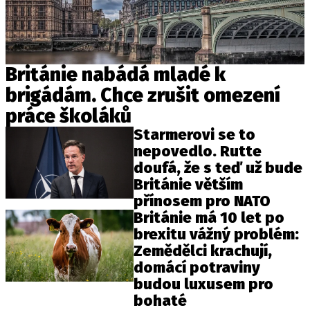
Británie nabádá mladé k
brigádám. Chce zrušit omezení
práce školáků
Starmerovi se to
nepovedlo. Rutte
doufá, že s teď už bude
Británie větším
přínosem pro NATO
Británie má 10 let po
brexitu vážný problém:
Zemědělci krachují,
domácí potraviny
budou luxusem pro
bohaté