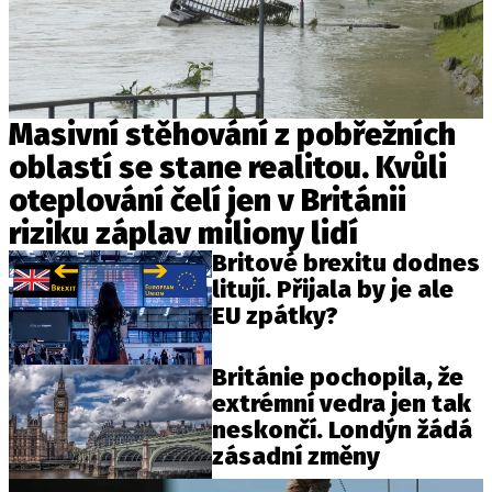
Masivní stěhování z pobřežních
oblastí se stane realitou. Kvůli
oteplování čelí jen v Británii
riziku záplav miliony lidí
Britové brexitu dodnes
litují. Přijala by je ale
EU zpátky?
Británie pochopila, že
extrémní vedra jen tak
neskončí. Londýn žádá
zásadní změny