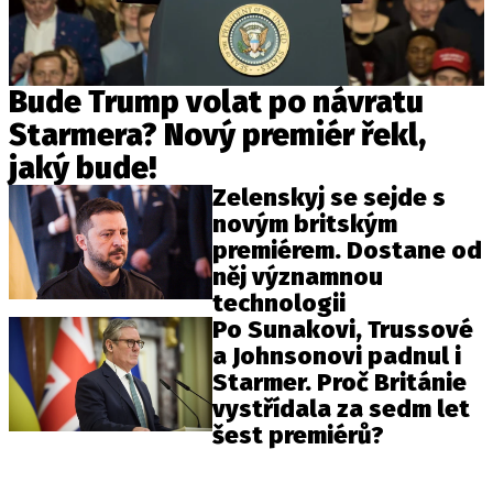
Bude Trump volat po návratu
Starmera? Nový premiér řekl,
jaký bude!
Zelenskyj se sejde s
novým britským
premiérem. Dostane od
něj významnou
technologii
Po Sunakovi, Trussové
a Johnsonovi padnul i
Starmer. Proč Británie
vystřídala za sedm let
šest premiérů?