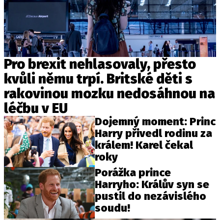
Pro brexit nehlasovaly, přesto
kvůli němu trpí. Britské děti s
rakovinou mozku nedosáhnou na
léčbu v EU
Dojemný moment: Princ
Harry přivedl rodinu za
králem! Karel čekal
roky
Porážka prince
Harryho: Králův syn se
pustil do nezávislého
soudu!