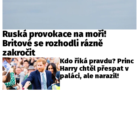
Ruská provokace na moři!
Britové se rozhodli rázně
zakročit
Kdo říká pravdu? Princ
Harry chtěl přespat v
paláci, ale narazil!