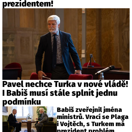
prezidentem!
Pavel nechce Turka v nové vládě!
I Babiš musí stále splnit jednu
podmínku
Babiš zveřejnil jména
ministrů. Vrací se Plaga
i Vojtěch, s Turkem má
prezident problém