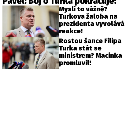
Pavel: Boj o Turka pokračuje!
Myslí to vážně?
Turkova žaloba na
prezidenta vyvolává
reakce!
Rostou šance Filipa
Turka stát se
ministrem? Macinka
promluvil!