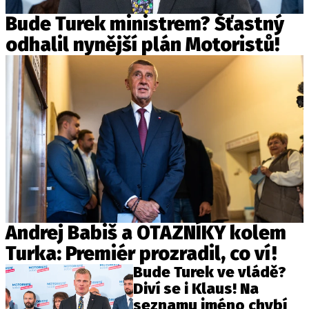
Bude Turek ministrem? Šťastný
odhalil nynější plán Motoristů!
Andrej Babiš a OTAZNÍKY kolem
Turka: Premiér prozradil, co ví!
Bude Turek ve vládě?
Diví se i Klaus! Na
seznamu jméno chybí