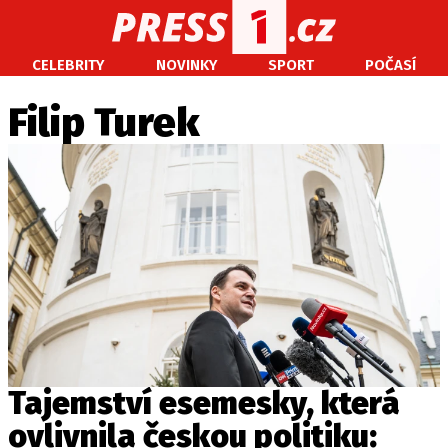
CELEBRITY
NOVINKY
SPORT
POČASÍ
CELEBRITY
NOVINKY
SPORT
POČASÍ
Filip Turek
Máte příběh, fotku nebo video?
Pošlete e-mail na PRESS1.cz
O NÁS
O REDAKCI
KONTAKT
VYDAVATEL
Tajemství esemesky, která
ovlivnila českou politiku: