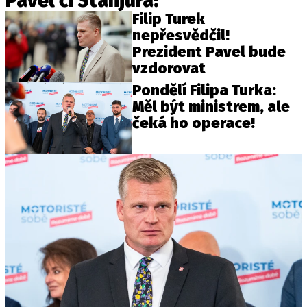
Pavel či Stanjura!
Filip Turek
nepřesvědčil!
Prezident Pavel bude
vzdorovat
Pondělí Filipa Turka:
Měl být ministrem, ale
čeká ho operace!