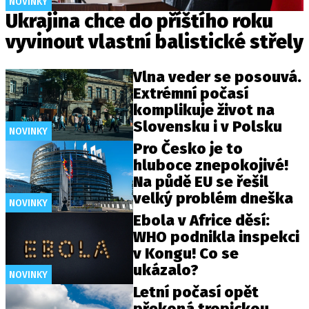
NOVINKY
Ukrajina chce do příštího roku
vyvinout vlastní balistické střely
Vlna veder se posouvá.
Extrémní počasí
komplikuje život na
Slovensku i v Polsku
NOVINKY
Pro Česko je to
hluboce znepokojivé!
Na půdě EU se řešil
velký problém dneška
NOVINKY
Ebola v Africe děsí:
WHO podnikla inspekci
v Kongu! Co se
ukázalo?
NOVINKY
Letní počasí opět
překoná tropickou