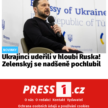
NOVINKY
Ukrajinci udeřili v hloubi Ruska!
Zelenskyj se nadšeně pochlubil
O nás
O redakci
Kontakt
Vydavatel
Ochrana osobních údajů a používání cookies