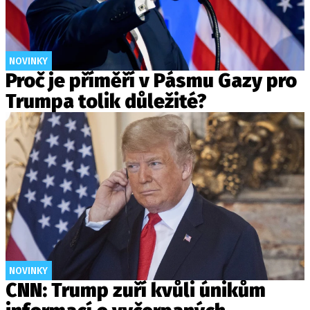
NOVINKY
Proč je příměří v Pásmu Gazy pro
Trumpa tolik důležité?
NOVINKY
CNN: Trump zuří kvůli únikům