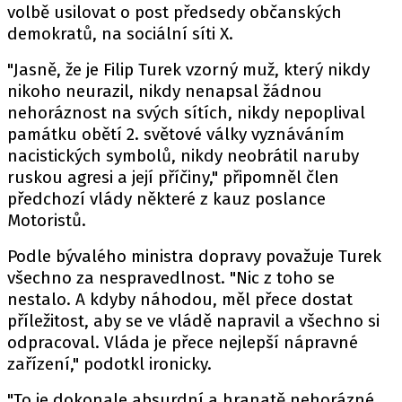
volbě usilovat o post předsedy občanských
demokratů, na sociální síti X.
"Jasně, že je Filip Turek vzorný muž, který nikdy
nikoho neurazil, nikdy nenapsal žádnou
nehoráznost na svých sítích, nikdy nepoplival
památku obětí 2. světové války vyznáváním
nacistických symbolů, nikdy neobrátil naruby
ruskou agresi a její příčiny," připomněl člen
předchozí vlády některé z kauz poslance
Motoristů.
Podle bývalého ministra dopravy považuje Turek
všechno za nespravedlnost. "Nic z toho se
nestalo. A kdyby náhodou, měl přece dostat
příležitost, aby se ve vládě napravil a všechno si
odpracoval. Vláda je přece nejlepší nápravné
zařízení," podotkl ironicky.
"To je dokonale absurdní a hranatě nehorázné.