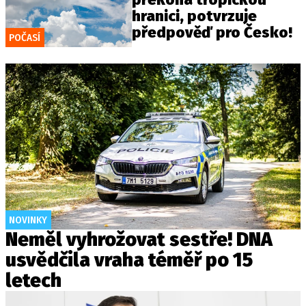
hranici, potvrzuje
předpověď pro Česko!
POČASÍ
NOVINKY
Neměl vyhrožovat sestře! DNA
usvědčila vraha téměř po 15
letech