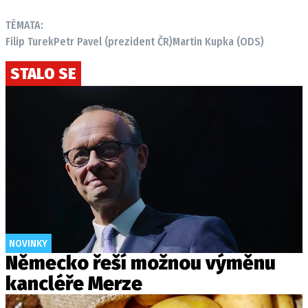
TÉMATA:
Filip Turek
Petr Pavel (prezident ČR)
Martin Kupka (ODS)
STALO SE
NOVINKY
Německo řeší možnou výměnu
kancléře Merze