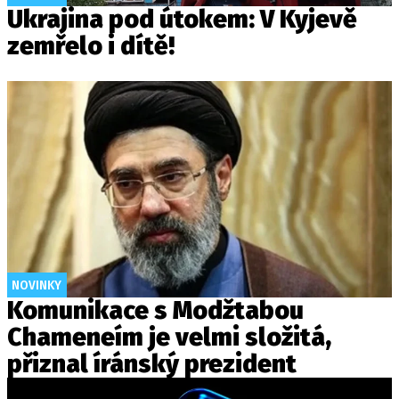
Ukrajina pod útokem: V Kyjevě
zemřelo i dítě!
NOVINKY
Komunikace s Modžtabou
Chameneím je velmi složitá,
přiznal íránský prezident