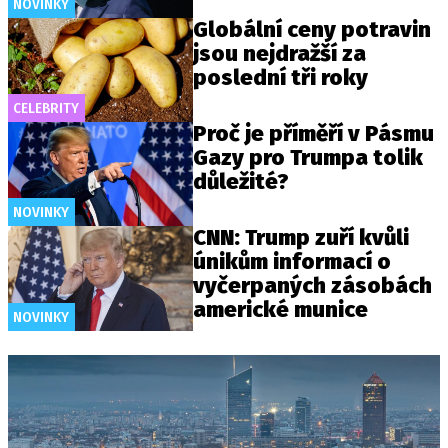
NOVINKY
Globální ceny potravin
jsou nejdražší za
poslední tři roky
CELEBRITY
Proč je příměří v Pásmu
Gazy pro Trumpa tolik
důležité?
NOVINKY
CNN: Trump zuří kvůli
únikům informací o
vyčerpaných zásobách
americké munice
NOVINKY