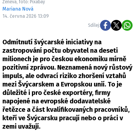
Ženeva, foto: Pixabay
Mariana Nová
14. června 2026 13:09
Sdílej:
Odmítnutí švýcarské iniciativy na
zastropování počtu obyvatel na deseti
milionech je pro českou ekonomiku mírně
pozitivní zprávou. Neznamená nový růstový
impuls, ale odvrací riziko zhoršení vztahů
mezi Švýcarskem a Evropskou unií. To je
důležité i pro české exportéry, firmy
napojené na evropské dodavatelské
řetězce a část kvalifikovaných pracovníků,
kteří ve Švýcarsku pracují nebo o práci v
zemi uvažují.