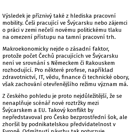
Výsledek je příznivý také z hlediska pracovní
mobility. Češi pracující ve Švýcarsku nebo zájemci
o práci v zemi nečelí novému politickému tlaku
na omezení přístupu na tamní pracovní trh.
Makroekonomicky nejde o zásadní faktor,
protože počet Čechů pracujících ve Švýcarsku
není ve srovnání s Německem či Rakouskem
rozhodující. Pro některé profese, například
zdravotnictví, IT, vědu, finance či technické obory,
však zachování otevřenějšího režimu význam má.
Z českého pohledu je proto nejdůležitější, že se
nenaplňuje scénář nové roztržky mezi
Švýcarskem a EU. Takový konflikt by
nepředstavoval pro Česko bezprostřední šok, ale
zhoršil by podnikatelskou předvídatelnost v
Evropě. Odmítnutí návrhu tak potvrzuje