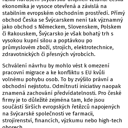
ekonomika je vysoce otevřená a závislá na
stabilním evropském obchodním prostředí. Přímý
obchod Česka se Švýcarskem není tak významný
jako obchod s Německem, Slovenskem, Polskem
či Rakouskem, Švýcarsko je však bohatý trh s
vysokou kupní silou a poptávkou po
průmyslovém zboží, strojích, elektrotechnice,
zdravotnických či přesných výrobcích.
Schválení návrhu by mohlo vést k omezení
pracovní migrace a ke konfliktu s EU kvůli
volnému pohybu osob. To by zvýšilo právní a
obchodní nejistotu. Odmítnutí iniciativy naopak
znamená zachování předvídatelnosti. Pro české
firmy je to důležité zejména tam, kde jsou
součástí širších evropských řetězců napojených
na švýcarské společnosti ve farmacii,
strojírenství, financích, výzkumu nebo high-tech
oborech.