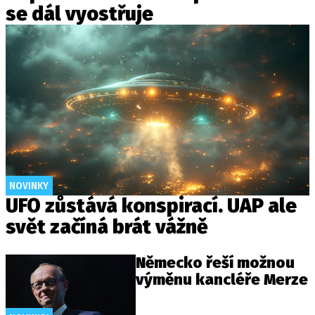
se dál vyostřuje
NOVINKY
UFO zůstává konspirací. UAP ale
svět začíná brát vážně
Německo řeší možnou
výměnu kancléře Merze