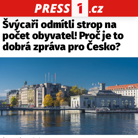
Švýcaři odmítli strop na
CELEBRITY
NOVINKY
SPORT
POČASÍ
počet obyvatel! Proč je to
Máte příběh, fotku nebo video?
dobrá zpráva pro Česko?
Pošlete e-mail na PRESS1.cz
O NÁS
O REDAKCI
KONTAKT
VYDAVATEL