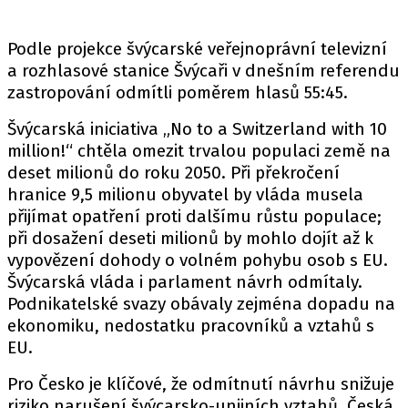
Podle projekce švýcarské veřejnoprávní televizní
a rozhlasové stanice Švýcaři v dnešním referendu
zastropování odmítli poměrem hlasů 55:45.
Švýcarská iniciativa „No to a Switzerland with 10
million!“ chtěla omezit trvalou populaci země na
deset milionů do roku 2050. Při překročení
hranice 9,5 milionu obyvatel by vláda musela
přijímat opatření proti dalšímu růstu populace;
při dosažení deseti milionů by mohlo dojít až k
vypovězení dohody o volném pohybu osob s EU.
Švýcarská vláda i parlament návrh odmítaly.
Podnikatelské svazy obávaly zejména dopadu na
ekonomiku, nedostatku pracovníků a vztahů s
EU.
Pro Česko je klíčové, že odmítnutí návrhu snižuje
riziko narušení švýcarsko-unijních vztahů. Česká