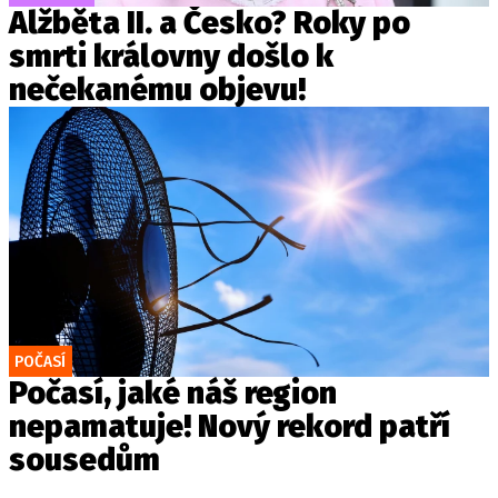
Alžběta II. a Česko? Roky po
smrti královny došlo k
nečekanému objevu!
POČASÍ
Počasí, jaké náš region
nepamatuje! Nový rekord patří
sousedům