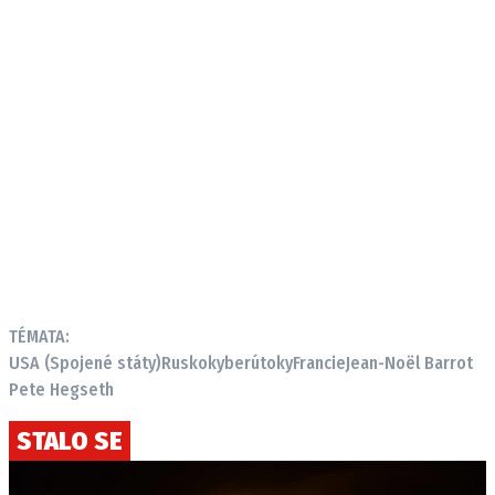
TÉMATA:
USA (Spojené státy)
Rusko
kyberútoky
Francie
Jean-Noël Barrot
Pete Hegseth
STALO SE