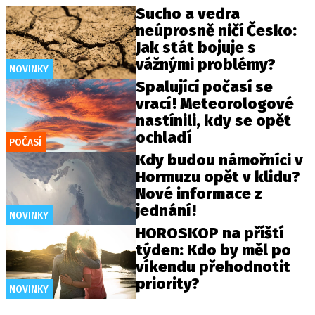
Sucho a vedra
neúprosně ničí Česko:
Jak stát bojuje s
vážnými problémy?
NOVINKY
Spalující počasí se
vrací! Meteorologové
nastínili, kdy se opět
ochladí
POČASÍ
Kdy budou námořníci v
Hormuzu opět v klidu?
Nové informace z
jednání!
NOVINKY
HOROSKOP na příští
týden: Kdo by měl po
víkendu přehodnotit
priority?
NOVINKY