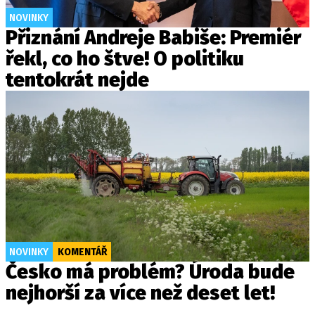
NOVINKY
Přiznání Andreje Babiše: Premiér
řekl, co ho štve! O politiku
tentokrát nejde
NOVINKY
KOMENTÁŘ
Česko má problém? Úroda bude
nejhorší za více než deset let!