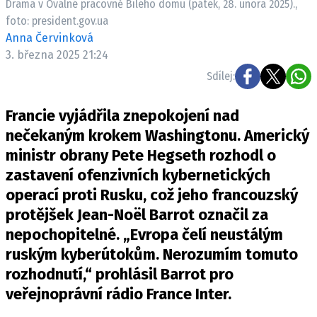
Drama v Oválné pracovně Bílého domu (pátek, 28. února 2025).,
foto: president.gov.ua
Anna Červinková
3. března 2025 21:24
Sdílej:
Francie vyjádřila znepokojení nad
nečekaným krokem Washingtonu. Americký
ministr obrany Pete Hegseth rozhodl o
zastavení ofenzivních kybernetických
operací proti Rusku, což jeho francouzský
protějšek Jean-Noël Barrot označil za
nepochopitelné. „Evropa čelí neustálým
ruským kyberútokům. Nerozumím tomuto
rozhodnutí,“ prohlásil Barrot pro
veřejnoprávní rádio France Inter.