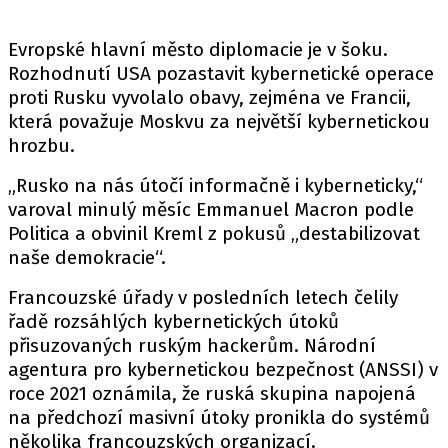
Evropské hlavní město diplomacie je v šoku.
Rozhodnutí
USA
pozastavit
kybernetické operace
proti
Rusku
vyvolalo obavy, zejména ve
Francii
,
která považuje Moskvu za největší kybernetickou
hrozbu.
„Rusko na nás útočí informačně i kyberneticky,“
varoval minulý měsíc
Emmanuel Macron
podle
Politica
a obvinil Kreml z pokusů „destabilizovat
naše demokracie“.
Francouzské úřady v posledních letech čelily
řadě rozsáhlých kybernetických útoků
přisuzovaných ruským hackerům.
Národní
agentura pro kybernetickou bezpečnost (ANSSI)
v
roce 2021 oznámila, že ruská skupina napojená
na předchozí masivní útoky pronikla do systémů
několika francouzských organizací.