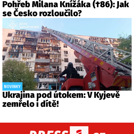
Pohřeb Milana Knížáka (†86): Jak
se Česko rozloučilo?
NOVINKY
Ukrajina pod útokem: V Kyjevě
zemřelo i dítě!