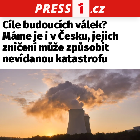
Cíle budoucích válek?
CELEBRITY
NOVINKY
SPORT
POČASÍ
Máme je i v Česku, jejich
Máte příběh, fotku nebo video?
zničení může způsobit
Pošlete e-mail na PRESS1.cz
nevídanou katastrofu
O NÁS
O REDAKCI
KONTAKT
VYDAVATEL