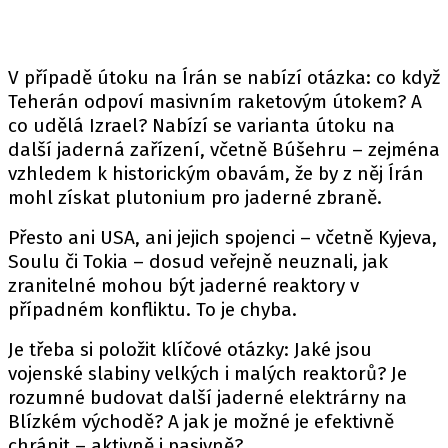
V případě útoku na Írán se nabízí otázka: co když
Teherán odpoví masivním raketovým útokem? A
co udělá Izrael? Nabízí se varianta útoku na
další jaderná zařízení, včetně Búšehru – zejména
vzhledem k historickým obavám, že by z něj Írán
mohl získat plutonium pro jaderné zbraně.
Přesto ani USA, ani jejich spojenci – včetně Kyjeva,
Soulu či Tokia – dosud veřejně neuznali, jak
zranitelné mohou být jaderné reaktory v
případném konfliktu. To je chyba.
Je třeba si položit klíčové otázky: Jaké jsou
vojenské slabiny velkých i malých reaktorů? Je
rozumné budovat další jaderné elektrárny na
Blízkém východě? A jak je možné je efektivně
chránit – aktivně i pasivně?