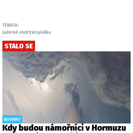
TÉMATA:
jaderné elektrárny
válka
STALO SE
NOVINKY
Kdy budou námořníci v Hormuzu