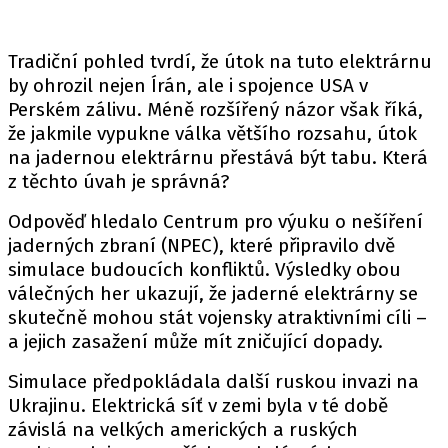
Tradiční pohled tvrdí, že útok na tuto elektrárnu
by ohrozil nejen Írán, ale i spojence USA v
Perském zálivu. Méně rozšířený názor však říká,
že jakmile vypukne válka většího rozsahu, útok
na jadernou elektrárnu přestává být tabu. Která
z těchto úvah je správná?
Odpověď hledalo
Centrum pro výuku o nešíření
jaderných zbraní (NPEC), které připravilo dvě
simulace budoucích konfliktů. Výsledky obou
válečných her ukazují, že jaderné elektrárny se
skutečně mohou stát vojensky atraktivními cíli –
a jejich zasažení může mít zničující dopady.
Simulace předpokládala další ruskou invazi na
Ukrajinu. Elektrická síť v zemi byla v té době
závislá na velkých amerických a ruských