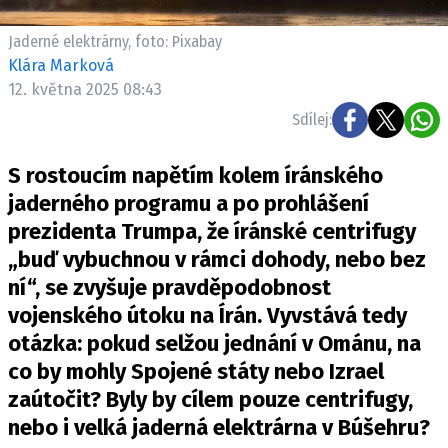
Jaderné elektrárny, foto: Pixabay
Klára Marková
12. května 2025 08:43
Sdílej:
S rostoucím napětím kolem íránského
jaderného programu a po prohlášení
prezidenta Trumpa, že íránské centrifugy
„buď vybuchnou v rámci dohody, nebo bez
ní“, se zvyšuje pravděpodobnost
vojenského útoku na Írán. Vyvstává tedy
otázka: pokud selžou jednání v Ománu, na
co by mohly Spojené státy nebo Izrael
zaútočit? Byly by cílem pouze centrifugy,
nebo i velká jaderná elektrárna v Búšehru?