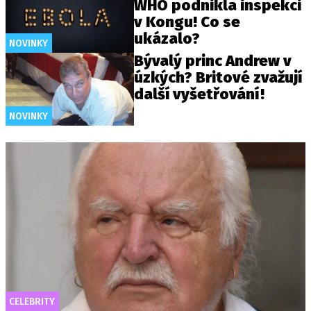
WHO podnikla inspekci
v Kongu! Co se
ukázalo?
NOVINKY
Bývalý princ Andrew v
úzkých? Britové zvažují
další vyšetřování!
NOVINKY
CELEBRITY