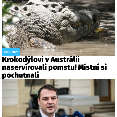
NOVINKY
Krokodýlovi v Austrálii
naservírovali pomstu! Místní si
pochutnali