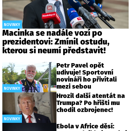
NOVINKY
Macinka se nadále vozí po
prezidentovi: Zmínil ostudu,
kterou si neumí představit!
Petr Pavel opět
udivuje! Sportovní
novináři ho přivítali
mezi sebou
NOVINKY
Hrozil další atentát na
Trumpa? Po hřišti mu
chodil ozbrojenec!
NOVINKY
Ebola v Africe děsí: