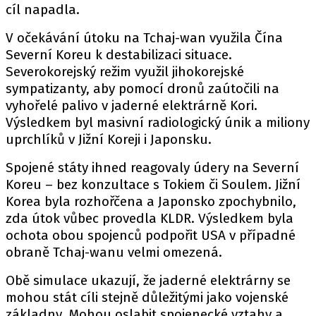
cíl napadla.
V očekávání útoku na Tchaj-wan využila Čína
Severní Koreu k destabilizaci situace.
Severokorejský režim využil jihokorejské
sympatizanty, aby pomocí dronů zaútočili na
vyhořelé palivo v jaderné elektrárně Kori.
Výsledkem byl masivní radiologický únik a miliony
uprchlíků v Jižní Koreji i Japonsku.
Spojené státy ihned reagovaly údery na Severní
Koreu – bez konzultace s Tokiem či Soulem. Jižní
Korea byla rozhořčena a Japonsko zpochybnilo,
zda útok vůbec provedla KLDR. Výsledkem byla
ochota obou spojenců podpořit USA v případné
obraně Tchaj-wanu velmi omezená.
Obě simulace ukazují, že jaderné elektrárny se
mohou stát cíli stejně důležitými jako vojenské
základny. Mohou oslabit spojenecké vztahy a