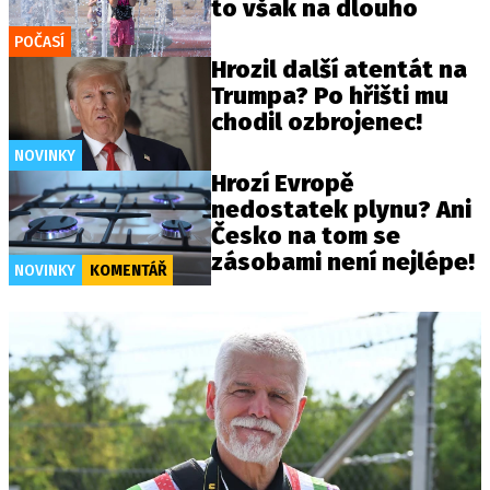
to však na dlouho
POČASÍ
Hrozil další atentát na
Trumpa? Po hřišti mu
chodil ozbrojenec!
NOVINKY
Hrozí Evropě
nedostatek plynu? Ani
Česko na tom se
zásobami není nejlépe!
NOVINKY
KOMENTÁŘ