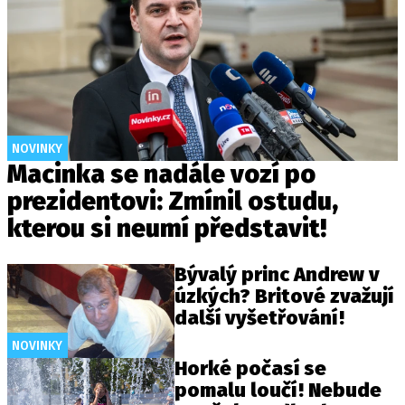
NOVINKY
Macinka se nadále vozí po
prezidentovi: Zmínil ostudu,
kterou si neumí představit!
Bývalý princ Andrew v
úzkých? Britové zvažují
další vyšetřování!
NOVINKY
Horké počasí se
pomalu loučí! Nebude