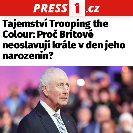
Tajemství Trooping the
CELEBRITY
NOVINKY
SPORT
POČASÍ
Colour: Proč Britové
Máte příběh, fotku nebo video?
neoslavují krále v den jeho
Pošlete e-mail na PRESS1.cz
narozenin?
O NÁS
O REDAKCI
KONTAKT
VYDAVATEL