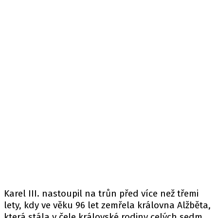
Karel III. nastoupil na trůn před více než třemi
lety, kdy ve věku 96 let zemřela královna Alžběta,
která stála v čele královské rodiny celých sedm