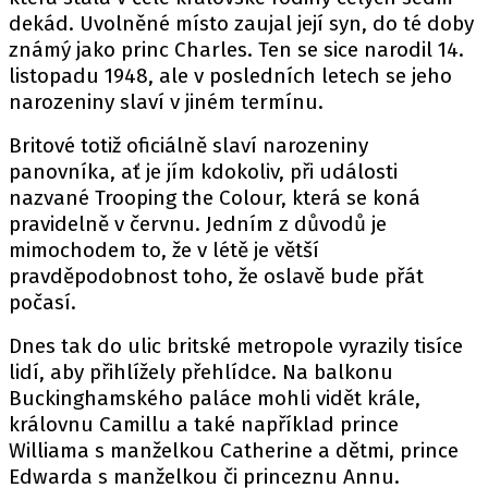
dekád. Uvolněné místo zaujal její syn, do té doby
známý jako princ Charles. Ten se sice narodil 14.
listopadu 1948, ale v posledních letech se jeho
narozeniny slaví v jiném termínu.
Britové totiž oficiálně slaví narozeniny
panovníka, ať je jím kdokoliv, při události
nazvané Trooping the Colour, která se koná
pravidelně v červnu. Jedním z důvodů je
mimochodem to, že v létě je větší
pravděpodobnost toho, že oslavě bude přát
počasí.
Dnes tak do ulic britské metropole vyrazily tisíce
lidí, aby přihlížely přehlídce. Na balkonu
Buckinghamského paláce mohli vidět krále,
královnu Camillu a také například prince
Williama s manželkou Catherine a dětmi, prince
Edwarda s manželkou či princeznu Annu.