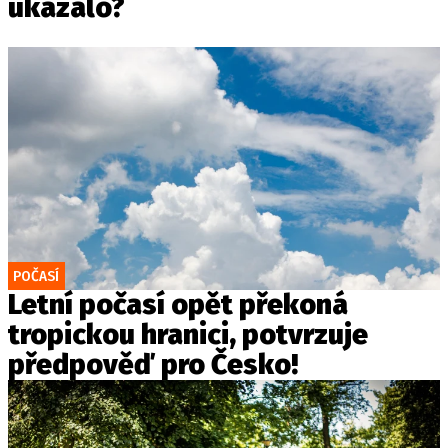
ukázalo?
POČASÍ
Letní počasí opět překoná
tropickou hranici, potvrzuje
předpověď pro Česko!