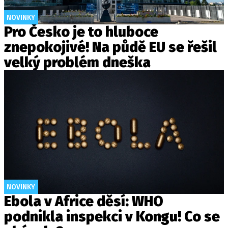
NOVINKY
Pro Česko je to hluboce
znepokojivé! Na půdě EU se řešil
velký problém dneška
NOVINKY
Ebola v Africe děsí: WHO
podnikla inspekci v Kongu! Co se