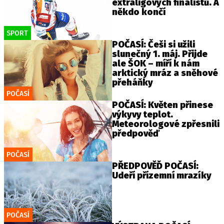
extraligových finalistů. A
někdo končí
SPORT
POČASÍ: Češi si užili
slunečný 1. máj. Přijde
ale ŠOK – míří k nám
arktický mráz a sněhové
přeháňky
POČASÍ
POČASÍ: Květen přinese
výkyvy teplot.
Meteorologové zpřesnili
předpověď
POČASÍ
PŘEDPOVĚĎ POČASÍ:
Udeří přízemní mrazíky
POČASÍ