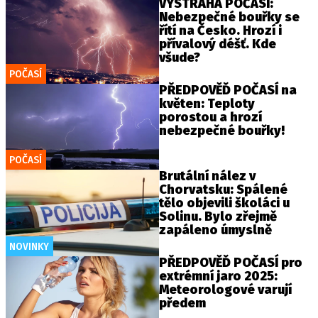
VÝSTRAHA POČASÍ:
Nebezpečné bouřky se
řítí na Česko. Hrozí i
přívalový déšť. Kde
všude?
POČASÍ
PŘEDPOVĚĎ POČASÍ na
květen: Teploty
porostou a hrozí
nebezpečné bouřky!
POČASÍ
Brutální nález v
Chorvatsku: Spálené
tělo objevili školáci u
Solinu. Bylo zřejmě
zapáleno úmyslně
NOVINKY
PŘEDPOVĚĎ POČASÍ pro
extrémní jaro 2025:
Meteorologové varují
předem