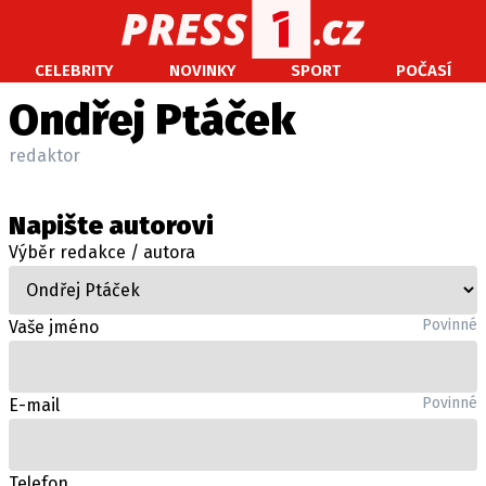
CELEBRITY
NOVINKY
SPORT
POČASÍ
CELEBRITY
NOVINKY
SPORT
POČASÍ
Ondřej Ptáček
Máte příběh, fotku nebo video?
redaktor
Pošlete e-mail na PRESS1.cz
Napište autorovi
O NÁS
Výběr redakce / autora
O REDAKCI
KONTAKT
Povinné
Vaše jméno
VYDAVATEL
Povinné
E-mail
Telefon