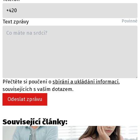
Povinné
Text zprávy
Přečtěte si poučení o
sbírání a ukládání informací
,
souvisejících s vaším dotazem.
Odeslat zprávu
Související články: