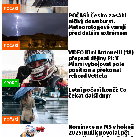
POČASÍ
POČASÍ: Česko zasáhl
ničivý downburst.
Meteorologové varují
před dalším extrémem
POČASÍ
VIDEO Kimi Antonelli (18)
přepsal dějiny F1: V
Miami vybojoval pole
position a překonal
rekord Vettela
SPORT
Letní počasí končí: Co
čekat další dny?
POČASÍ
Nominace na MS v hokeji
2025: Rulík povolal pět