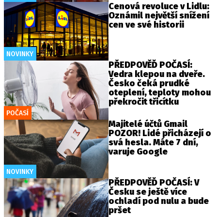
Cenová revoluce v Lidlu:
Oznámil největší snížení
cen ve své historii
NOVINKY
PŘEDPOVĚĎ POČASÍ:
Vedra klepou na dveře.
Česko čeká prudké
oteplení, teploty mohou
překročit třicítku
POČASÍ
Majitelé účtů Gmail
POZOR! Lidé přicházejí o
svá hesla. Máte 7 dní,
varuje Google
NOVINKY
PŘEDPOVĚĎ POČASÍ: V
Česku se ještě více
ochladí pod nulu a bude
pršet