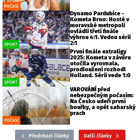
POČASÍ
Dynamo Pardubice -
Kometa Brno: Hosté v
moravské metropoli
ovládli třetí finále
výhrou 4:1. Vedou sérii
2:1
SPORT
První finále extraligy
2025: Kometa v závěru
otočila vyrovnala,
prodloužení rozhodl
Holland. Sérii vede 1:0
SPORT
VAROVÁNÍ před
nebezpečným počasím:
Na Česko udeří první
bouřky, a opět saharský
prach
POČASÍ
Předchozí články
Další články