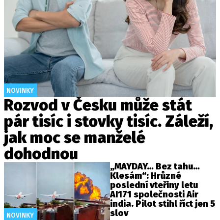
NOVINKY
Rozvod v Česku může stát
pár tisíc i stovky tisíc. Záleží,
jak moc se manželé
dohodnou
„MAYDAY… Bez tahu…
Klesám“: Hrůzné
poslední vteřiny letu
AI171 společnosti Air
india. Pilot stihl říct jen 5
slov
NOVINKY