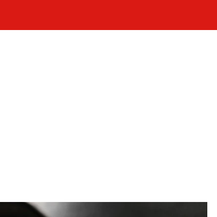
Celebrity
Novinky
Sport
Počasí
takt
Vydavatel
ost? Máte pro nás důležitou zprávu, příb
Pošlete nám mail na:
redakce@press1.cz
Nejlepší z vás odměníme