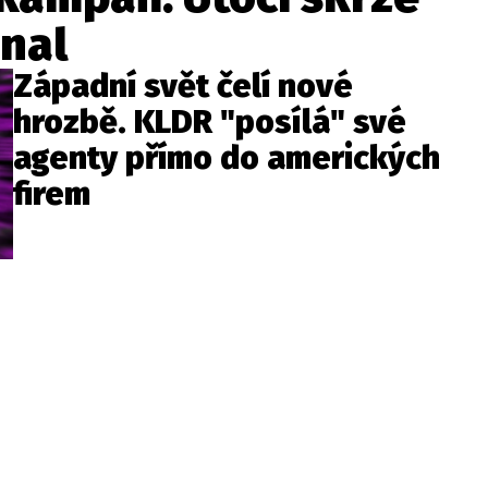
nal
Západní svět čelí nové
hrozbě. KLDR "posílá" své
agenty přímo do amerických
firem