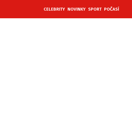
CELEBRITY
NOVINKY
SPORT
POČASÍ
ěh, fotografie, videa?