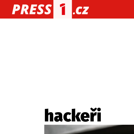
O nás
O redakci
Kon
Zaznamenali jste udál
hackeři