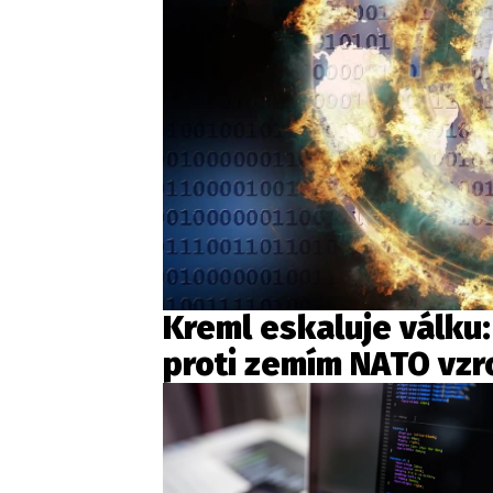
Kreml eskaluje válku
proti zemím NATO vzro