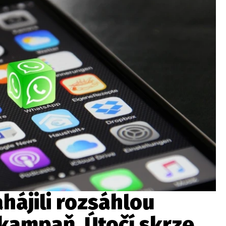
ahájili rozsáhlou
kampaň. Útočí skrze