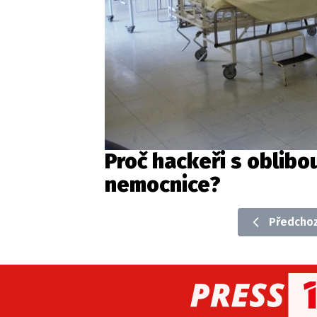
Proč hackeři s oblibo
nemocnice?
Předchoz