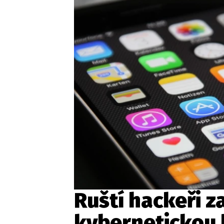
Ruští hackeři z
kybernetickou 