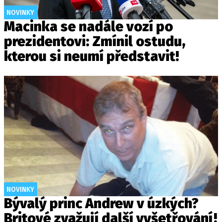
NOVINKY
Macinka se nadále vozí po
prezidentovi: Zmínil ostudu,
kterou si neumí představit!
NOVINKY
Bývalý princ Andrew v úzkých?
Britové zvažují další vyšetřování!