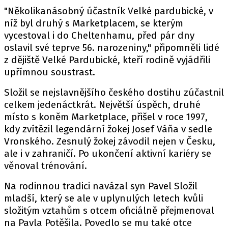
"Několikanásobný účastník Velké pardubické, v
níž byl druhý s Marketplacem, se kterým
vycestoval i do Cheltenhamu, před pár dny
oslavil své teprve 56. narozeniny," připomněli lidé
z dějiště Velké Pardubické, kteří rodině vyjádřili
upřímnou soustrast.
Složil se nejslavnějšího českého dostihu zúčastnil
celkem jedenáctkrát. Největší úspěch, druhé
místo s koněm Marketplace, přišel v roce 1997,
kdy zvítězil legendární žokej Josef Váňa v sedle
Vronského. Zesnulý žokej závodil nejen v Česku,
ale i v zahraničí. Po ukončení aktivní kariéry se
věnoval trénování.
Na rodinnou tradici navázal syn Pavel Složil
mladší, který se ale v uplynulých letech kvůli
složitým vztahům s otcem oficiálně přejmenoval
na Pavla Potěšila. Povedlo se mu také otce