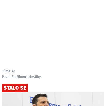
TÉMATA:
Pavel Složil
úmrtí
dostihy
STALO SE