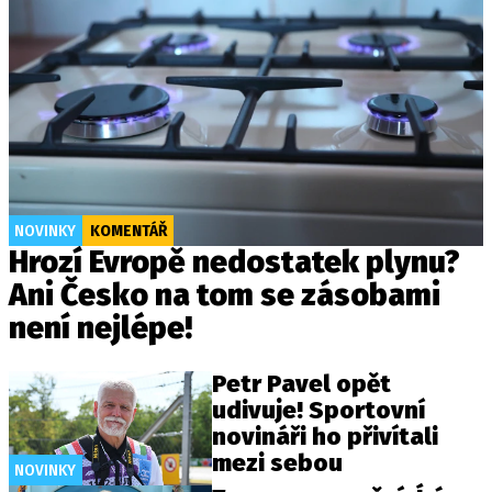
NOVINKY
KOMENTÁŘ
Hrozí Evropě nedostatek plynu?
Ani Česko na tom se zásobami
není nejlépe!
Petr Pavel opět
udivuje! Sportovní
novináři ho přivítali
mezi sebou
NOVINKY