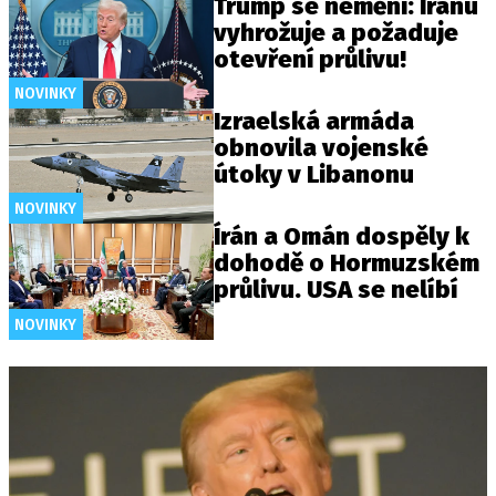
Trump se nemění: Íránu
vyhrožuje a požaduje
otevření průlivu!
NOVINKY
Izraelská armáda
obnovila vojenské
útoky v Libanonu
NOVINKY
Írán a Omán dospěly k
dohodě o Hormuzském
průlivu. USA se nelíbí
NOVINKY