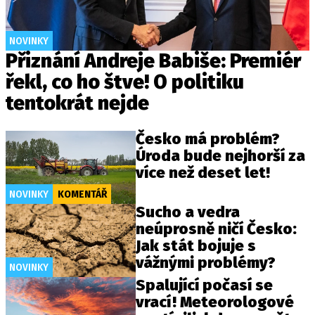
NOVINKY
Přiznání Andreje Babiše: Premiér
řekl, co ho štve! O politiku
tentokrát nejde
Česko má problém?
Úroda bude nejhorší za
více než deset let!
NOVINKY
KOMENTÁŘ
Sucho a vedra
neúprosně ničí Česko:
Jak stát bojuje s
vážnými problémy?
NOVINKY
Spalující počasí se
vrací! Meteorologové