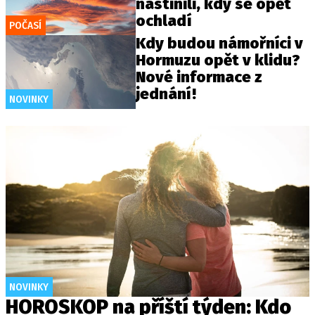
nastínili, kdy se opět
ochladí
POČASÍ
Kdy budou námořníci v
Hormuzu opět v klidu?
Nové informace z
jednání!
NOVINKY
NOVINKY
HOROSKOP na příští týden: Kdo