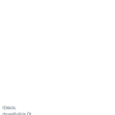
TÉMATA:
zbraně
Policie ČR