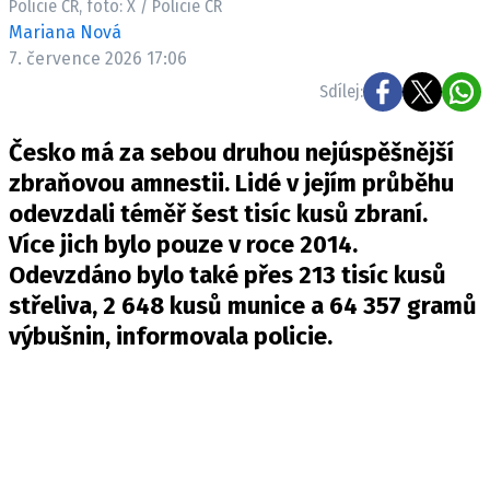
Policie ČR, foto: X / Policie ČR
Mariana Nová
7. července 2026 17:06
Sdílej:
Česko má za sebou druhou nejúspěšnější
zbraňovou amnestii. Lidé v jejím průběhu
odevzdali téměř šest tisíc kusů zbraní.
Více jich bylo pouze v roce 2014.
Odevzdáno bylo také přes 213 tisíc kusů
střeliva, 2 648 kusů munice a 64 357 gramů
výbušnin,
informovala
policie.