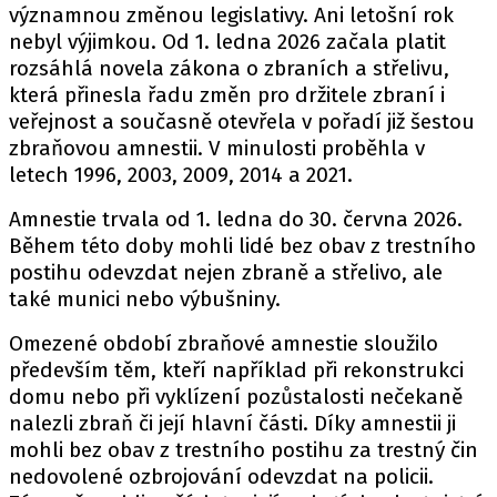
významnou změnou legislativy. Ani letošní rok
nebyl výjimkou. Od 1. ledna 2026 začala platit
rozsáhlá novela zákona o zbraních a střelivu,
která přinesla řadu změn pro držitele zbraní i
veřejnost a současně otevřela v pořadí již šestou
zbraňovou amnestii. V minulosti proběhla v
letech 1996, 2003, 2009, 2014 a 2021.
Amnestie trvala od 1. ledna do 30. června 2026.
Během této doby mohli lidé bez obav z trestního
postihu odevzdat nejen zbraně a střelivo, ale
také munici nebo výbušniny.
Omezené období zbraňové amnestie sloužilo
především těm, kteří například při rekonstrukci
domu nebo při vyklízení pozůstalosti nečekaně
nalezli zbraň či její hlavní části. Díky amnestii ji
mohli bez obav z trestního postihu za trestný čin
nedovolené ozbrojování odevzdat na policii.