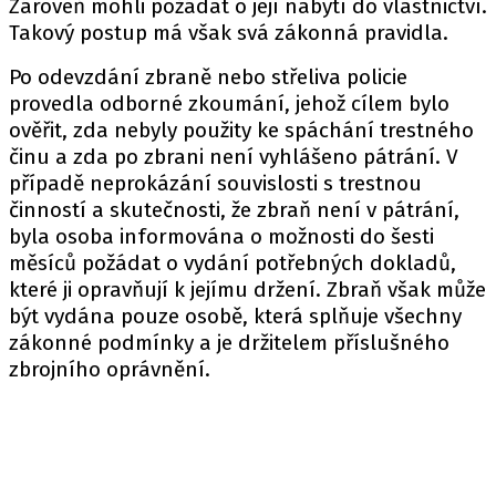
Zároveň mohli požádat o její nabytí do vlastnictví.
Takový postup má však svá zákonná pravidla.
Po odevzdání zbraně nebo střeliva policie
provedla odborné zkoumání, jehož cílem bylo
ověřit, zda nebyly použity ke spáchání trestného
činu a zda po zbrani není vyhlášeno pátrání. V
případě neprokázání souvislosti s trestnou
činností a skutečnosti, že zbraň není v pátrání,
byla osoba informována o možnosti do šesti
měsíců požádat o vydání potřebných dokladů,
které ji opravňují k jejímu držení. Zbraň však může
být vydána pouze osobě, která splňuje všechny
zákonné podmínky a je držitelem příslušného
zbrojního oprávnění.