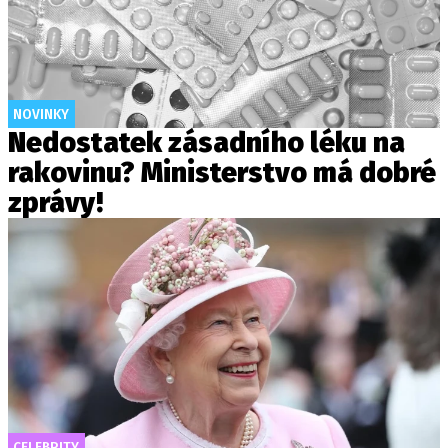
NOVINKY
Nedostatek zásadního léku na
rakovinu? Ministerstvo má dobré
zprávy!
CELEBRITY