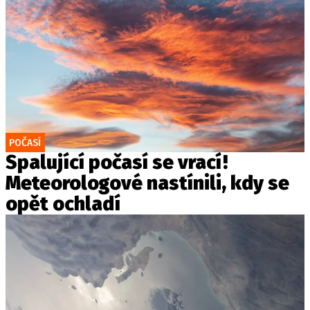
POČASÍ
Spalující počasí se vrací!
Meteorologové nastínili, kdy se
opět ochladí