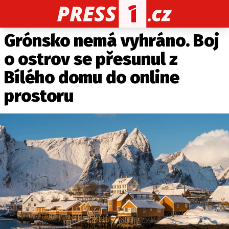
Grónsko nemá vyhráno. Boj
CELEBRITY
NOVINKY
SPORT
POČASÍ
o ostrov se přesunul z
Máte příběh, fotku nebo video?
Bílého domu do online
Pošlete e-mail na PRESS1.cz
prostoru
O NÁS
O REDAKCI
KONTAKT
VYDAVATEL