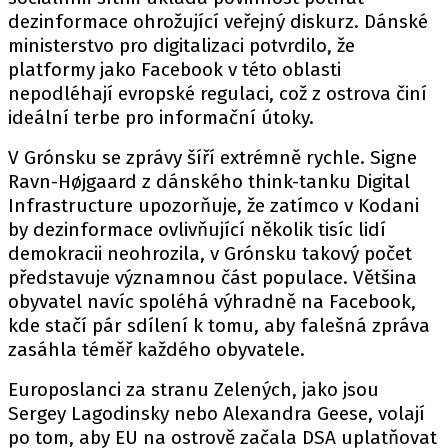
dezinformace ohrožující veřejný diskurz. Dánské
ministerstvo pro digitalizaci potvrdilo, že
platformy jako Facebook v této oblasti
nepodléhají evropské regulaci, což z ostrova činí
ideální terbe pro informační útoky.
V Grónsku se zprávy šíří extrémně rychle. Signe
Ravn-Højgaard z dánského think-tanku Digital
Infrastructure upozorňuje, že zatímco v Kodani
by dezinformace ovlivňující několik tisíc lidí
demokracii neohrozila, v Grónsku takový počet
představuje významnou část populace. Většina
obyvatel navíc spoléhá výhradně na Facebook,
kde stačí pár sdílení k tomu, aby falešná zpráva
zasáhla téměř každého obyvatele.
Europoslanci za stranu Zelených, jako jsou
Sergey Lagodinsky nebo Alexandra Geese, volají
po tom, aby EU na ostrově začala DSA uplatňovat