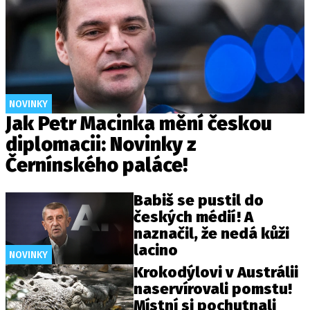
NOVINKY
Jak Petr Macinka mění českou
diplomacii: Novinky z
Černínského paláce!
Babiš se pustil do
českých médií! A
naznačil, že nedá kůži
lacino
NOVINKY
Krokodýlovi v Austrálii
naservírovali pomstu!
Místní si pochutnali