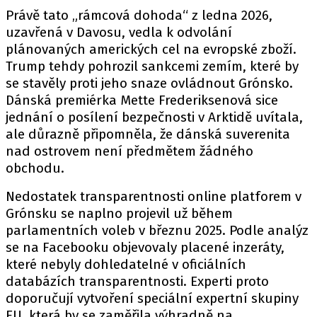
Právě tato „rámcová dohoda“ z ledna 2026,
uzavřená v Davosu, vedla k odvolání
plánovaných amerických cel na evropské zboží.
Trump tehdy pohrozil sankcemi zemím, které by
se stavěly proti jeho snaze ovládnout Grónsko.
Dánská premiérka Mette Frederiksenová sice
jednání o posílení bezpečnosti v Arktidě uvítala,
ale důrazně připomněla, že dánská suverenita
nad ostrovem není předmětem žádného
obchodu.
Nedostatek transparentnosti online platforem v
Grónsku se naplno projevil už během
parlamentních voleb v březnu 2025. Podle analýz
se na Facebooku objevovaly placené inzeráty,
které nebyly dohledatelné v oficiálních
databázích transparentnosti. Experti proto
doporučují vytvoření speciální expertní skupiny
EU, která by se zaměřila výhradně na