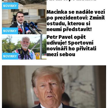
NOVINKY
Macinka se nadále vozí
po prezidentovi: Zmínil
ostudu, kterou si
neumí představit!
NOVINKY
Petr Pavel opět
udivuje! Sportovní
novináři ho přivítali
mezi sebou
NOVINKY