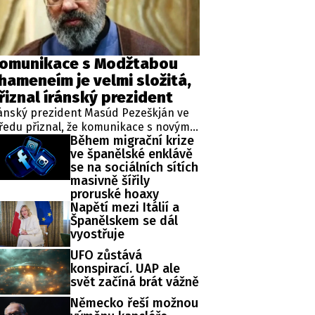
omunikace s Modžtabou
hameneím je velmi složitá,
řiznal íránský prezident
ánský prezident Masúd Pezeškján ve
ředu přiznal, že komunikace s novým
Během migrační krize
ejvyšším vůdcem Modžtabou
ve španělské enklávě
hameneím je v současné době velmi
se na sociálních sítích
ožitá. Hlavní představitel země se totiž
masivně šířily
d svého nástupu do funkce na
proruské hoaxy
řejnosti neukázal, k čemuž přispělo
Napětí mezi Itálií a
eho zranění z nedávného americko-
Španělskem se dál
raelského úderu, při němž zahynul
vyostřuje
ho otec.
UFO zůstává
konspirací. UAP ale
svět začíná brát vážně
Německo řeší možnou