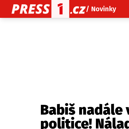
/ Novinky
O nás
O redakci
Kon
Zaznamenali jste udál
Babiš nadále 
politice! Nála