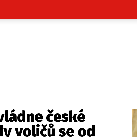
Celebrity
Novinky
Sport
Počasí
takt
Vydavatel
ost? Máte pro nás důležitou zprávu, příb
Pošlete nám mail na:
redakce@press1.cz
vládne české
Nejlepší z vás odměníme
dy voličů se od