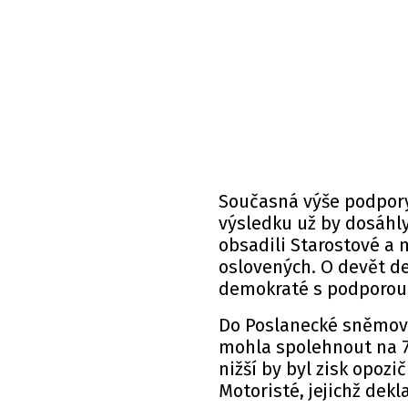
Současná výše podpory
výsledku už by dosáhly
obsadili Starostové a n
oslovených. O devět de
demokraté s podporou 
Do Poslanecké sněmovny
mohla spolehnout na 7
nižší by byl zisk opoz
Motoristé, jejichž dek