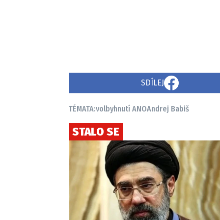
SDÍLEJ
TÉMATA:
volby
hnutí ANO
Andrej Babiš
STALO SE