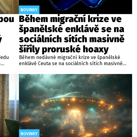
NOVINKY
bou
Během migrační krize ve
španělské enklávě se na
ý
sociálních sítích masivně
šířily proruské hoaxy
ředu
Během nedávné migrační krize ve španělské
m
enklávě Ceuta se na sociálních sítích masivně
asné
šířily proruské a krajně pravicové dezinformace.
emě se
Analýza skupiny pro boj proti dezinformacím 411
jnosti
ukázala, že účty spojené s ruskými strukturami
oslovily v prvních dnech krize statisíce lidí.
při němž
NOVINKY