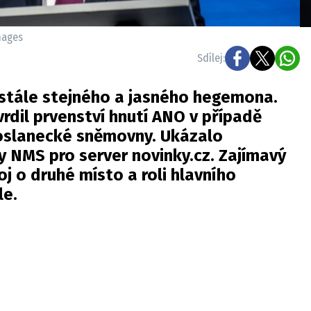
mages
Sdílej:
 stále stejného a jasného hegemona.
rdil prvenství hnutí ANO v případě
oslanecké sněmovny. Ukázalo
 NMS pro server novinky.cz. Zajímavý
oj o druhé místo a roli hlavního
le.