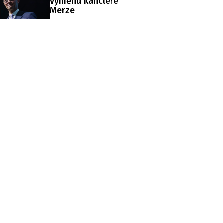
výměnu kancléře
Merze