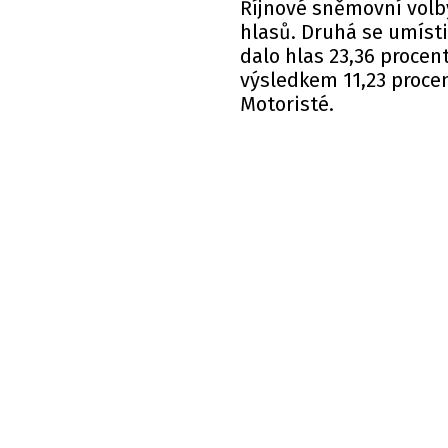
Říjnové sněmovní
volb
hlasů. Druhá se umísti
dalo hlas 23,36 procen
výsledkem 11,23 procen
Motoristé.