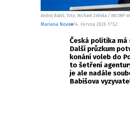
Andrej Babiš, foto: Michael Zelinka / INCORP i
Mariana Nová
14. června 2026 17:52
Česká politika má
Další průzkum potv
konání voleb do P
to
šetření
agentury
je ale nadále soub
Babišova vyzyvate