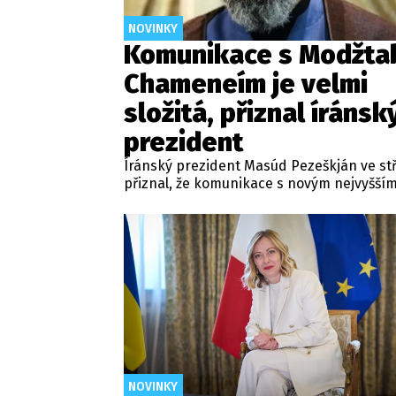
NOVINKY
Komunikace s Modžta
Chameneím je velmi
složitá, přiznal íránsk
prezident
Íránský prezident Masúd Pezeškján ve st
přiznal, že komunikace s novým nejvyšší
vůdcem Modžtabou Chameneím je v souč
době velmi složitá. Hlavní představitel z
totiž od svého nástupu do funkce na veře
neukázal, k čemuž přispělo jeho zranění z
nedávného americko-izraelského úderu, 
zahynul jeho otec.
NOVINKY