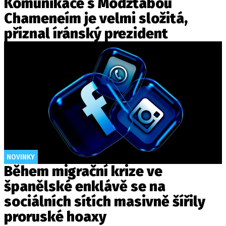
Komunikace s Modžtabou
Chameneím je velmi složitá,
přiznal íránský prezident
NOVINKY
Během migrační krize ve
španělské enklávě se na
sociálních sítích masivně šířily
proruské hoaxy