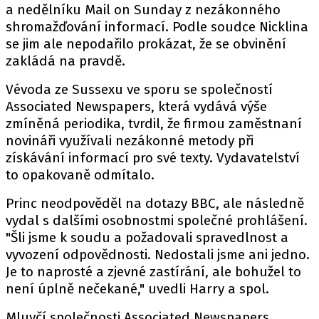
a nedělníku Mail on Sunday z nezákonného
shromažďování informací. Podle soudce Nicklina
se jim ale nepodařilo prokázat, že se obvinění
zakládá na pravdě.
Vévoda ze Sussexu ve sporu se společností
Associated Newspapers, která vydává výše
zmíněná periodika, tvrdil, že firmou zaměstnaní
novináři využívali nezákonné metody při
získávání informací pro své texty. Vydavatelství
to opakovaně odmítalo.
Princ neodpověděl na dotazy BBC, ale následně
vydal s dalšími osobnostmi společné prohlášení.
"Šli jsme k soudu a požadovali spravedlnost a
vyvození odpovědnosti. Nedostali jsme ani jedno.
Je to naprosté a zjevné zastírání, ale bohužel to
není úplně nečekané," uvedli Harry a spol.
Mluvčí společnosti Associated Newspapers