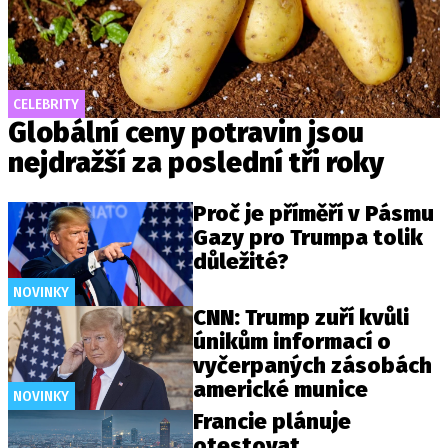
CELEBRITY
Globální ceny potravin jsou
nejdražší za poslední tři roky
Proč je příměří v Pásmu
Gazy pro Trumpa tolik
důležité?
NOVINKY
CNN: Trump zuří kvůli
únikům informací o
vyčerpaných zásobách
americké munice
NOVINKY
Francie plánuje
otestovat