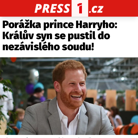
Porážka prince Harryho:
CELEBRITY
NOVINKY
SPORT
POČASÍ
Králův syn se pustil do
Máte příběh, fotku nebo video?
nezávislého soudu!
Pošlete e-mail na PRESS1.cz
O NÁS
O REDAKCI
KONTAKT
VYDAVATEL