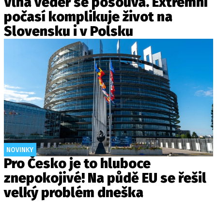
Vlna veder se posouvá. Extrémní
počasí komplikuje život na
Slovensku i v Polsku
NOVINKY
Pro Česko je to hluboce
znepokojivé! Na půdě EU se řešil
velký problém dneška