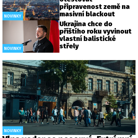
připravenost země na
masivní blackout
NOVINKY
Ukrajina chce do
příštího roku vyvinout
vlastní balistické
střely
NOVINKY
NOVINKY