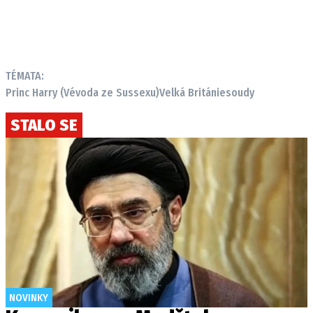
TÉMATA:
Princ Harry (Vévoda ze Sussexu)
Velká Británie
soudy
STALO SE
NOVINKY