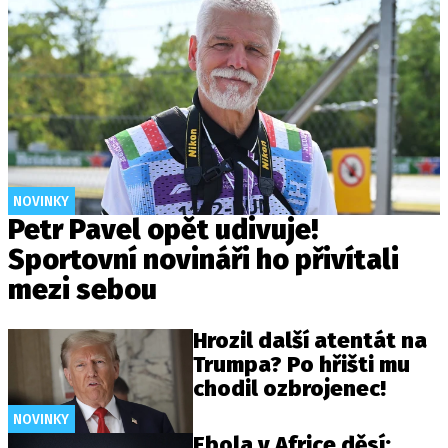
NOVINKY
Petr Pavel opět udivuje!
Sportovní novináři ho přivítali
mezi sebou
Hrozil další atentát na
Trumpa? Po hřišti mu
chodil ozbrojenec!
NOVINKY
Ebola v Africe děsí: