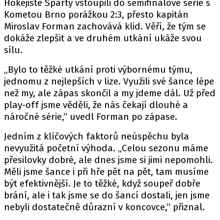
Hokejisté
Sparty
vstoupili do
semifinálové série
s
Kometou Brno
porážkou 2:3, přesto kapitán
Miroslav Forman zachovává klid. Věří, že tým se
dokáže zlepšit a ve druhém utkání ukáže svou
sílu.
„Bylo to těžké utkání proti výbornému týmu,
jednomu z nejlepších v lize. Využili své šance lépe
než my, ale zápas skončil a my jdeme dál. Už před
play-off jsme věděli, že nás čekají dlouhé a
náročné série,“
uvedl
Forman po zápase.
Jedním z klíčových faktorů neúspěchu byla
nevyužitá početní výhoda. „Celou sezonu máme
přesilovky dobré, ale dnes jsme si jimi nepomohli.
Měli jsme šance i při hře pět na pět, tam musíme
být efektivnější. Je to těžké, když soupeř dobře
brání, ale i tak jsme se do šancí dostali, jen jsme
nebyli dostatečně důrazní v koncovce,“ přiznal.