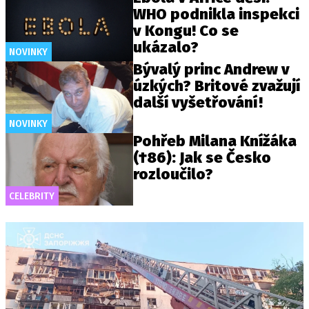
WHO podnikla inspekci
v Kongu! Co se
ukázalo?
NOVINKY
Bývalý princ Andrew v
úzkých? Britové zvažují
další vyšetřování!
NOVINKY
Pohřeb Milana Knížáka
(†86): Jak se Česko
rozloučilo?
CELEBRITY