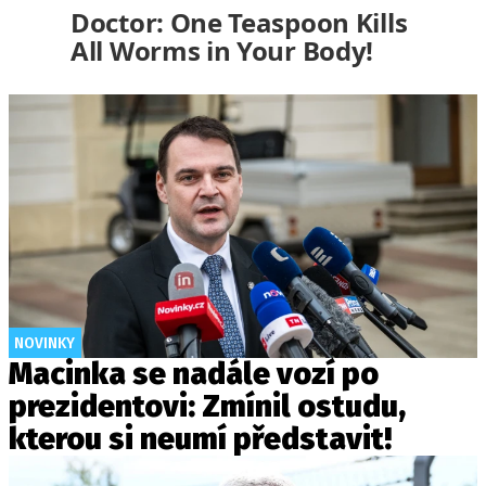
Doctor: One Teaspoon Kills
All Worms in Your Body!
NOVINKY
Macinka se nadále vozí po
prezidentovi: Zmínil ostudu,
kterou si neumí představit!