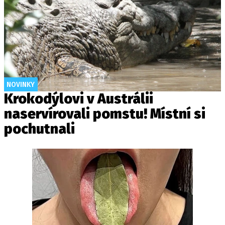
NOVINKY
Krokodýlovi v Austrálii
naservírovali pomstu! Místní si
pochutnali