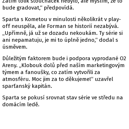
Zatím tolik šťouchaček nebylo, ale myslím, že to
bude gradovat,“ předpovídá.
Sparta s Kometou v minulosti několikrát v play-
off neuspěla, ale Forman se historií nezabývá.
„Upřímně, já už se dozadu nekoukám. Ty série si
ani nepamatuju, je mi to úplně jedno,“ dodal s
úsměvem.
Důležitým faktorem bude i podpora vyprodané O2
Areny. „Klobouk dolů před naším marketingovým
týmem a fanoušky, co zatím vytvořili za
atmosféru. Moc jim za to děkujeme!“ uzavřel
sparťanský kapitán.
Sparta se pokusí srovnat stav série ve středu na
domácím ledě.