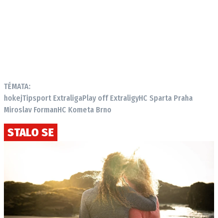
TÉMATA:
hokej
Tipsport Extraliga
Play off Extraligy
HC Sparta Praha
Miroslav Forman
HC Kometa Brno
STALO SE