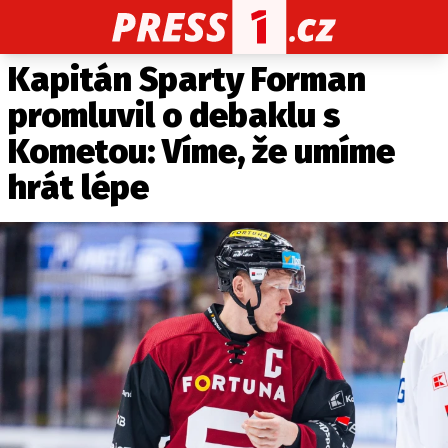
Kapitán Sparty Forman
CELEBRITY
NOVINKY
SPORT
POČASÍ
promluvil o debaklu s
Máte příběh, fotku nebo video?
Kometou: Víme, že umíme
Pošlete e-mail na PRESS1.cz
hrát lépe
O NÁS
O REDAKCI
KONTAKT
VYDAVATEL