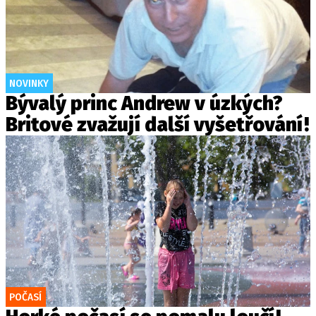
NOVINKY
Bývalý princ Andrew v úzkých?
Britové zvažují další vyšetřování!
POČASÍ