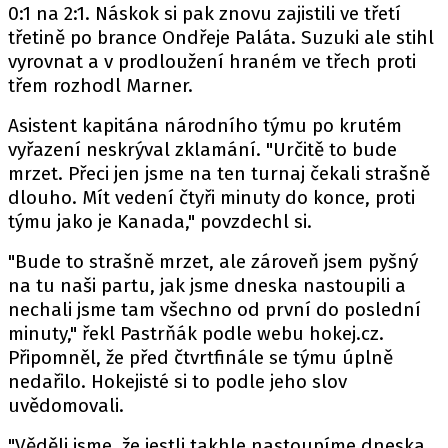
0:1 na 2:1. Náskok si pak znovu zajistili ve třetí
třetině po brance Ondřeje Paláta. Suzuki ale stihl
vyrovnat a v prodloužení hraném ve třech proti
třem rozhodl Marner.
Asistent kapitána národního týmu po krutém
vyřazení neskrýval zklamání. "Určitě to bude
mrzet. Přeci jen jsme na ten turnaj čekali strašně
dlouho. Mít vedení čtyři minuty do konce, proti
týmu jako je Kanada," povzdechl si.
"Bude to strašně mrzet, ale zároveň jsem pyšný
na tu naši partu, jak jsme dneska nastoupili a
nechali jsme tam všechno od první do poslední
minuty," řekl Pastrňák podle
webu
hokej.cz.
Připomněl, že před čtvrtfinále se týmu úplně
nedařilo. Hokejisté si to podle jeho slov
uvědomovali.
"Věděli jsme, že jestli takhle nastoupíme dneska,