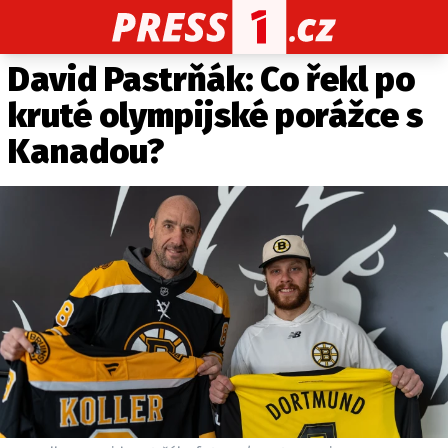
David Pastrňák: Co řekl po
CELEBRITY
NOVINKY
SPORT
POČASÍ
kruté olympijské porážce s
Máte příběh, fotku nebo video?
Kanadou?
Pošlete e-mail na PRESS1.cz
O NÁS
O REDAKCI
KONTAKT
VYDAVATEL