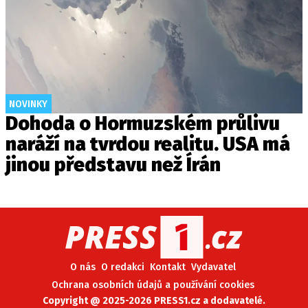
NOVINKY
Dohoda o Hormuzském průlivu
naráží na tvrdou realitu. USA má
jinou představu než Írán
O nás
O redakci
Kontakt
Vydavatel
Ochrana osobních údajů a používání cookies
Copyright @ 2025-2026 PRESS1.cz a dodavatelé.