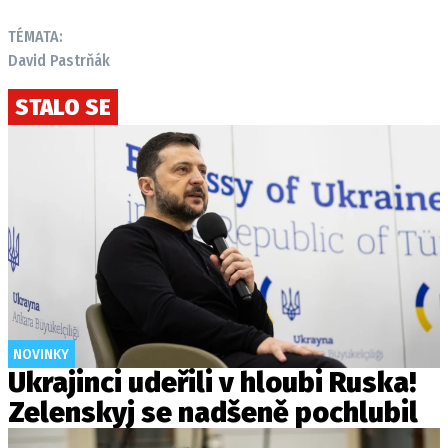
TÉMATA:
David Pastrňák
STALO SE
NOVINKY
Ukrajinci udeřili v hloubi Ruska!
Zelenskyj se nadšeně pochlubil