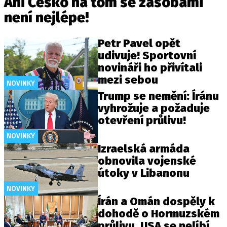
Ani Česko na tom se zásobami
není nejlépe!
Petr Pavel opět
udivuje! Sportovní
novináři ho přivítali
mezi sebou
NOVINKY
Trump se nemění: Íránu
vyhrožuje a požaduje
otevření průlivu!
NOVINKY
Izraelská armáda
obnovila vojenské
útoky v Libanonu
NOVINKY
Írán a Omán dospěly k
dohodě o Hormuzském
průlivu. USA se nelíbí