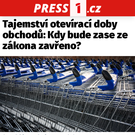
Tajemství otevírací doby
CELEBRITY
NOVINKY
SPORT
POČASÍ
obchodů: Kdy bude zase ze
Máte příběh, fotku nebo video?
zákona zavřeno?
Pošlete e-mail na PRESS1.cz
O NÁS
O REDAKCI
KONTAKT
VYDAVATEL