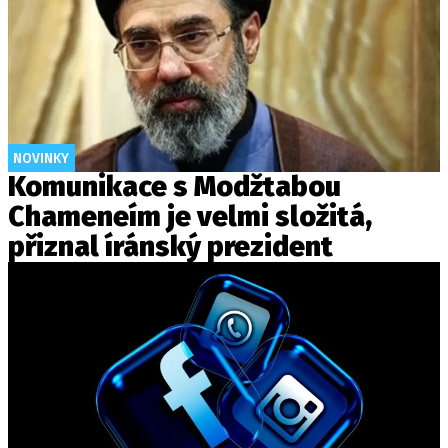
NOVINKY
Komunikace s Modžtabou
Chameneím je velmi složitá,
přiznal íránský prezident