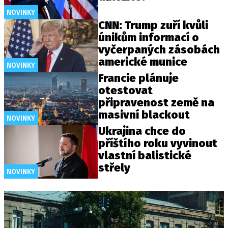
NOVINKY
CNN: Trump zuří kvůli
únikům informací o
vyčerpaných zásobách
americké munice
NOVINKY
Francie plánuje
otestovat
připravenost země na
masivní blackout
NOVINKY
Ukrajina chce do
příštího roku vyvinout
vlastní balistické
střely
NOVINKY