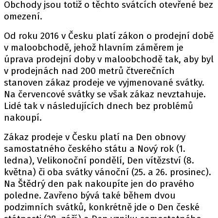
Obchody jsou totiž o těchto svátcích otevřené bez
omezení.
Od roku 2016 v Česku platí
zákon o prodejní době
v maloobchodě, jehož hlavním záměrem je
úprava prodejní doby v maloobchodě tak, aby byl
v prodejnách nad 200 metrů čtverečních
stanoven zákaz prodeje ve vyjmenované svátky.
Na červencové svátky se však zákaz nevztahuje.
Lidé tak v následujících dnech bez problémů
nakoupí.
Zákaz prodeje v Česku platí na Den obnovy
samostatného českého státu a Nový rok (1.
ledna), Velikonoční pondělí, Den vítězství (8.
května) či oba svátky vánoční (25. a 26. prosinec).
Na Štědrý den pak nakoupíte jen do pravého
poledne. Zavřeno bývá také během dvou
podzimních svátků, konkrétně jde o Den české