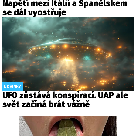
Napětí mezi Itálií a Španělskem
se dál vyostřuje
NOVINKY
UFO zůstává konspirací. UAP ale
svět začíná brát vážně