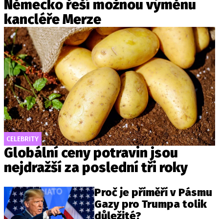
Německo řeší možnou výměnu
kancléře Merze
CELEBRITY
Globální ceny potravin jsou
nejdražší za poslední tři roky
Proč je příměří v Pásmu
Gazy pro Trumpa tolik
důležité?