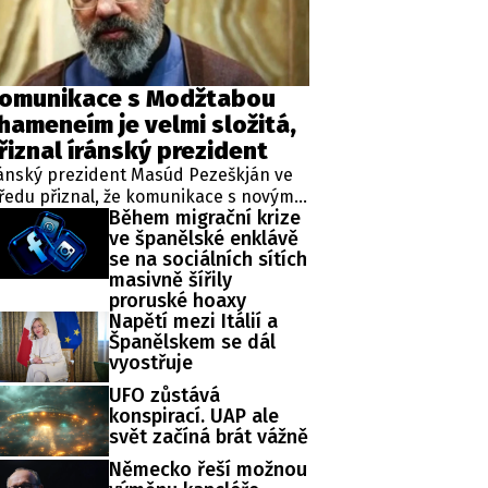
omunikace s Modžtabou
hameneím je velmi složitá,
řiznal íránský prezident
ánský prezident Masúd Pezeškján ve
ředu přiznal, že komunikace s novým
Během migrační krize
ejvyšším vůdcem Modžtabou
ve španělské enklávě
hameneím je v současné době velmi
se na sociálních sítích
ožitá. Hlavní představitel země se totiž
masivně šířily
d svého nástupu do funkce na
proruské hoaxy
řejnosti neukázal, k čemuž přispělo
Napětí mezi Itálií a
eho zranění z nedávného americko-
Španělskem se dál
raelského úderu, při němž zahynul
vyostřuje
ho otec.
UFO zůstává
konspirací. UAP ale
svět začíná brát vážně
Německo řeší možnou