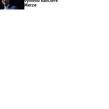
výměnu kancléře
Merze