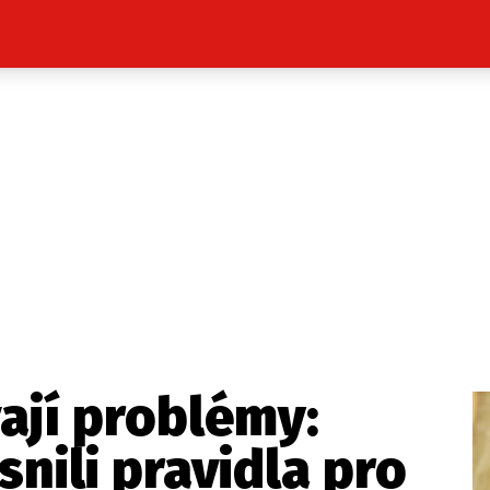
Celebrity
Novinky
Sport
Počasí
takt
Vydavatel
ost? Máte pro nás důležitou zprávu, příb
Pošlete nám mail na:
redakce@press1.cz
ají problémy:
Nejlepší z vás odměníme
nili pravidla pro