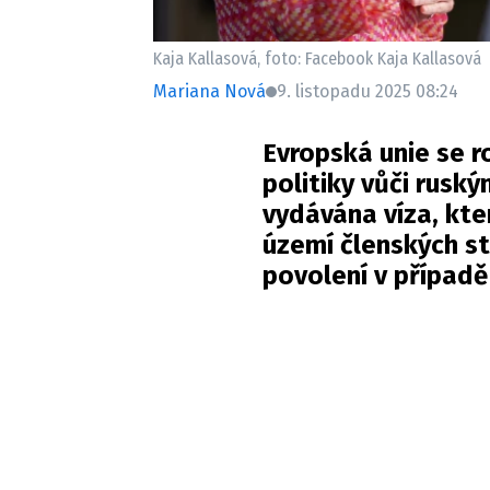
Kaja Kallasová, foto: Facebook Kaja Kallasová
Mariana Nová
9. listopadu 2025 08:24
Evropská unie se r
politiky vůči rus
vydávána víza, kt
území členských s
povolení v případ