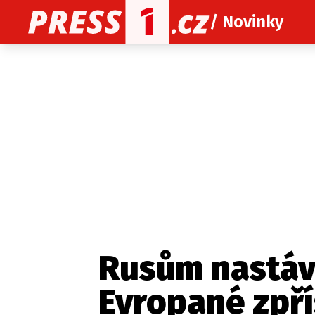
/ Novinky
O nás
O redakci
Kon
Zaznamenali jste udál
Rusům nastáv
Evropané zpřís