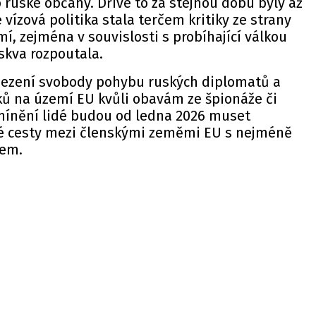
o ruské občany. Dříve to za stejnou dobu byly až
e vízová politika stala terčem kritiky ze strany
, zejména v souvislosti s probíhající válkou
skva rozpoutala.
mezení svobody pohybu ruských diplomatů a
ků na území EU kvůli obavám ze špionáže či
Zmínění lidé budou od ledna 2026 muset
vé cesty mezi členskými zeměmi EU s nejméně
hem.