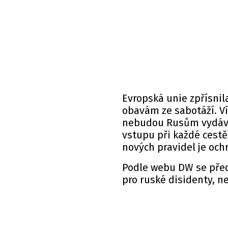
Evropská unie zpřísnila
obavám ze sabotáží. V
nebudou Rusům vydává
vstupu při každé cestě
nových pravidel je oc
Podle
webu
DW se před
pro ruské disidenty, n