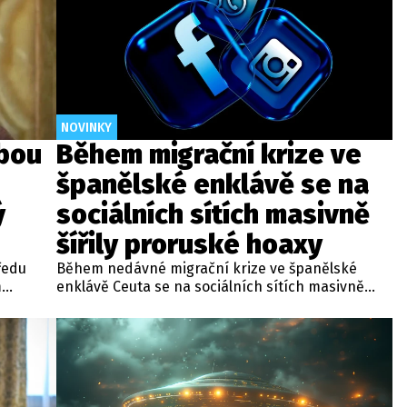
NOVINKY
bou
Během migrační krize ve
španělské enklávě se na
ý
sociálních sítích masivně
šířily proruské hoaxy
ředu
Během nedávné migrační krize ve španělské
m
enklávě Ceuta se na sociálních sítích masivně
asné
šířily proruské a krajně pravicové dezinformace.
emě se
Analýza skupiny pro boj proti dezinformacím 411
jnosti
ukázala, že účty spojené s ruskými strukturami
oslovily v prvních dnech krize statisíce lidí.
při němž