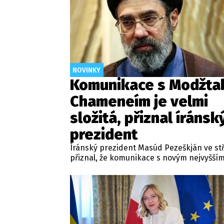
NOVINKY
Komunikace s Modžta
Chameneím je velmi
složitá, přiznal íránsk
prezident
Íránský prezident Masúd Pezeškján ve st
přiznal, že komunikace s novým nejvyšší
vůdcem Modžtabou Chameneím je v souč
době velmi složitá. Hlavní představitel z
totiž od svého nástupu do funkce na veře
neukázal, k čemuž přispělo jeho zranění z
nedávného americko-izraelského úderu, 
zahynul jeho otec.