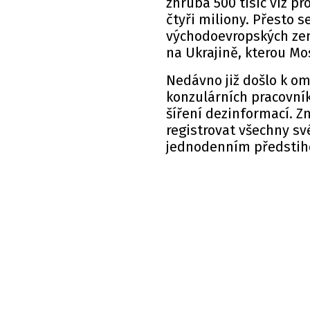
zhruba 500 tisíc víz pr
čtyři miliony. Přesto s
východoevropských zemí
na Ukrajině, kterou Mo
Nedávno již došlo k o
konzulárních pracovní
šíření dezinformací. 
registrovat všechny s
jednodenním předsti