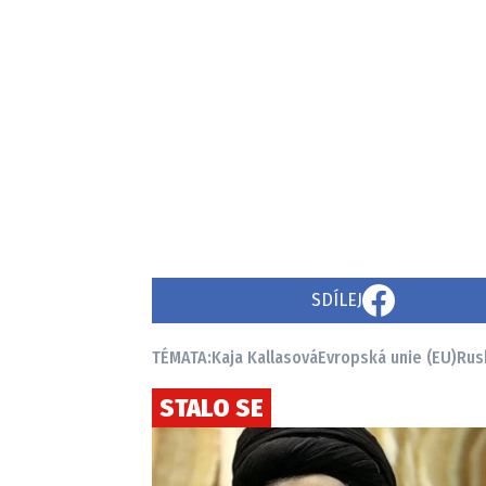
SDÍLEJ
TÉMATA:
Kaja Kallasová
Evropská unie (EU)
Rus
STALO SE