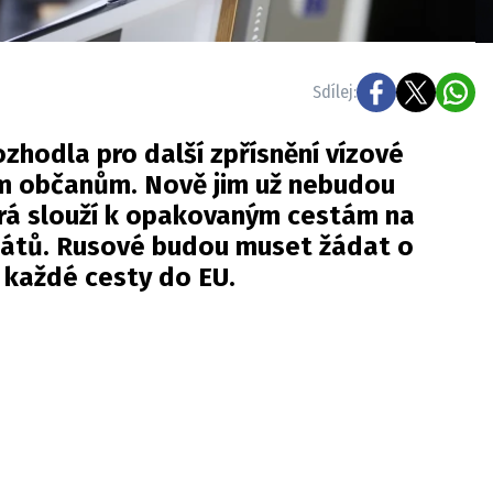
Sdílej:
ozhodla pro další zpřísnění vízové
kým občanům. Nově jim už nebudou
erá slouží k opakovaným cestám na
tátů. Rusové budou muset žádat o
ě každé cesty do EU.