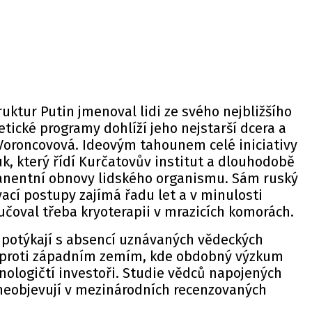
ruktur Putin jmenoval lidi ze svého nejbližšího
tické programy dohlíží jeho nejstarší dcera a
Voroncovová. Ideovým tahounem celé iniciativy
uk, který řídí Kurčatovův institut a dlouhodobě
anentní obnovy lidského organismu. Sám ruský
ací postupy zajímá řadu let a v minulosti
čoval třeba kryoterapii v mrazicích komorách.
potýkají s absencí uznávaných vědeckých
l oproti západním zemím, kde obdobný výzkum
nologičtí investoři. Studie vědců napojených
 neobjevují v mezinárodních recenzovaných