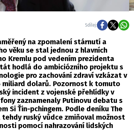
Sdílej:
měřený na zpomalení stárnutí a
ho věku se stal jednou z hlavních
ho Kremlu pod vedením prezidenta
Stát hodlá do ambiciózního projektu s
ologie pro zachování zdraví vzkázat v
 miliard dolarů. Pozornost k tomuto
ský incident z vojenské přehlídky v
ofony zaznamenaly Putinovu debatu s
em Si Ťin-pchingem. Podle deníku The
al tehdy ruský vůdce zmiňoval možnost
nosti pomocí nahrazování lidských