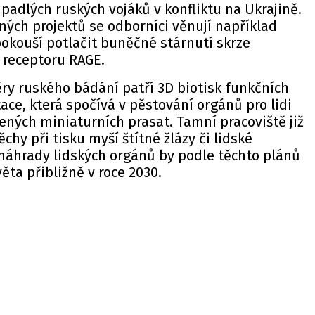
dlých ruských vojáků v konfliktu na Ukrajině.
ých projektů se odborníci věnují například
 pokouší potlačit buněčné stárnutí skrze
 receptoru RAGE.
ry ruského bádání patří 3D biotisk funkčních
ace, která spočívá v pěstování orgánů pro lidi
ených miniaturních prasat. Tamní pracoviště již
chy při tisku myší štítné žlázy či lidské
náhrady lidských orgánů by podle těchto plánů
ěta přibližně v roce 2030.