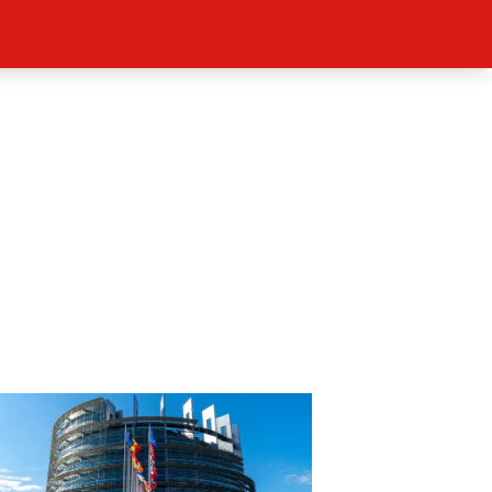
ěh, fotografie, videa?