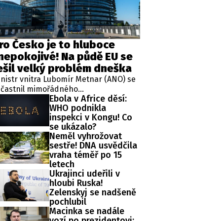
ro Česko je to hluboce
nepokojivé! Na půdě EU se
ešil velký problém dneška
nistr vnitra Lubomír Metnar (ANO) se
účastnil mimořádného
Ebola v Africe děsí:
deokonferenčního jednání ministrů
WHO podnikla
itra členských států Evropské unie
inspekci v Kongu! Co
olaného v reakci na migrační situaci
se ukázalo?
 španělské exklávě Ceuta. Hlavním
Neměl vyhrožovat
matem byl aktuální vývoj, přijatá
sestře! DNA usvědčila
atření i další postup při ochraně
vraha téměř po 15
ějších hranic Evropské unie.
letech
Ukrajinci udeřili v
hloubi Ruska!
Zelenskyj se nadšeně
pochlubil
Macinka se nadále
vozí po prezidentovi: