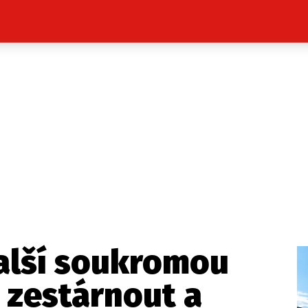
Celebrity
Novinky
Sport
Počasí
takt
Vydavatel
ost? Máte pro nás důležitou zprávu, příb
Pošlete nám mail na:
redakce@press1.cz
další soukromou
Nejlepší z vás odměníme
 zestárnout a