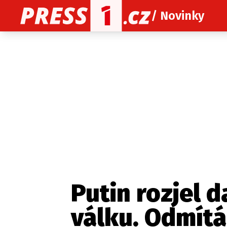
/ Novinky
O nás
O redakci
Kon
Zaznamenali jste udál
Putin rozjel 
válku. Odmítá