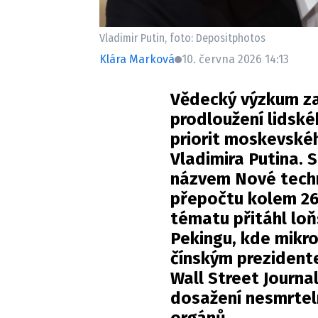
Vladimir Putin, foto: Depositphotos
Klára Marková
10. června 2026 14:13
Vědecký výzkum za
prodloužení lidské
priorit moskevské
Vladimira Putina. 
názvem Nové techn
přepočtu kolem 26
tématu přitáhl loň
Pekingu, kde mikr
čínským prezident
Wall Street Journ
dosažení nesmrtel