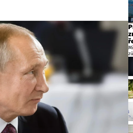
P
z
ř
Mi
z
vi
vn
sv
ve
té
op
vn