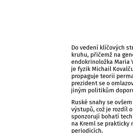
Do vedení klíčových st
kruhu, přičemž na gene
endokrinoložka Maria 
je fyzik Michail Kovalč
propaguje teorii perm
prezident se o omlazov
jiným politikům doporu
Ruské snahy se ovšem 
výstupů, což je rozdí
sponzorují bohatí tech
na Kreml se prakticky
periodicích.