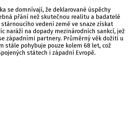
ska se domnívají, že deklarované úspěchy
ebná přání než skutečnou realitu a badatelé
 stárnoucího vedení země ve snaze získat
íc naráží na dopady mezinárodních sankcí, jež
se západními partnery. Průměrný věk dožití u
m stále pohybuje pouze kolem 68 let, což
Spojených státech i západní Evropě.