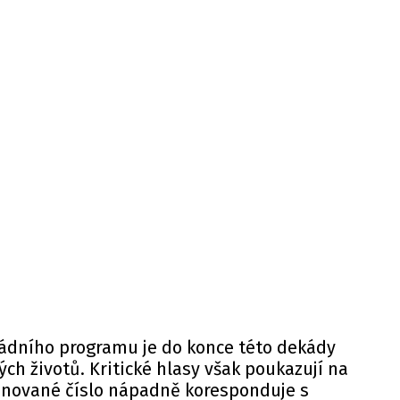
ádního programu je do konce této dekády
ých životů. Kritické hlasy však poukazují na
lánované číslo nápadně koresponduje s