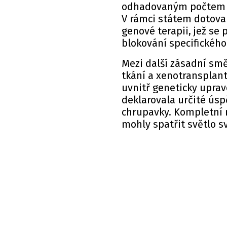
odhadovaným počtem pa
V rámci státem dotovan
genové terapii, jež se
blokování specifického
Mezi další zásadní smě
tkání a xenotransplant
uvnitř geneticky uprav
deklarovala určité úspě
chrupavky. Kompletní 
mohly spatřit světlo sv