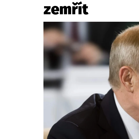
zemřít