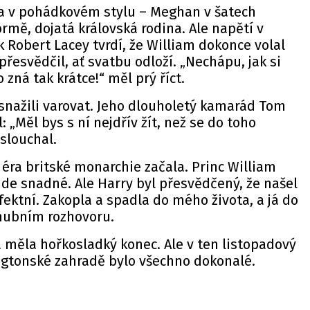
a v pohádkovém stylu – Meghan v šatech
ormě, dojatá královská rodina. Ale napětí v
k Robert Lacey tvrdí, že William dokonce volal
přesvědčil, ať svatbu odloží. „Nechápu, jak si
zná tak krátce!“ měl prý říct.
snažili varovat. Jeho dlouholetý kamarád Tom
: „Měl bys s ní nejdřív žít, než se do toho
oslouchal.
 éra britské monarchie začala.
Princ William
de snadné. Ale Harry byl přesvědčený, že našel
fektní. Zakopla a spadla do mého života, a já do
ásnubním rozhovoru.
 měla hořkosladký konec. Ale v ten listopadový
ngtonské zahradě bylo všechno dokonalé.