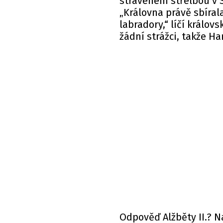
stráveném střelbou v 
„Královna právě sbíral
labradory,“ líčí králov
žádní strážci, takže Ha
Odpověď
Alžběty II.
? N