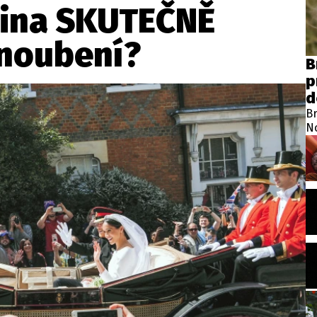
dina SKUTEČNĚ
snoubení?
B
p
d
Br
N
ro
no
je
A