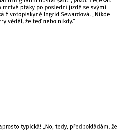
Sandringhamu dostal šanci, jakou nečekal.
a mrtvé ptáky po poslední jízdě se svými
ská životopiskyně Ingrid Sewardová. „Nikde
rry věděl, že teď nebo nikdy.“
aprosto typická! „No, tedy, předpokládám, že