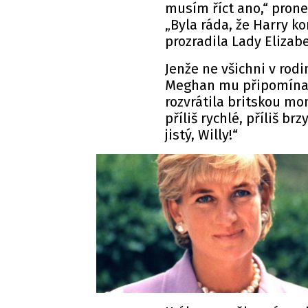
musím říct ano,“ prone
„Byla ráda, že Harry k
prozradila Lady Elizab
Jenže ne všichni v rodi
Meghan mu připomínala
rozvrátila britskou mon
příliš rychlé, příliš b
jistý, Willy!“