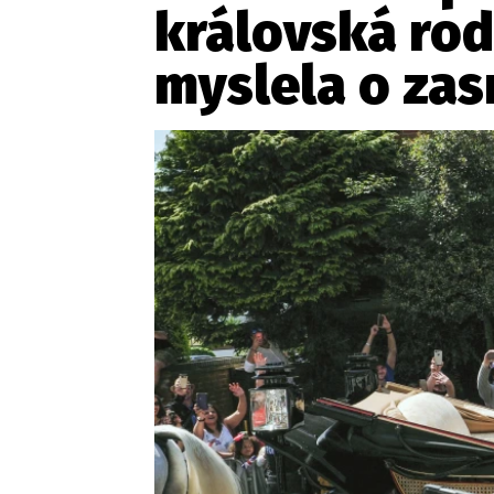
královská ro
myslela o za