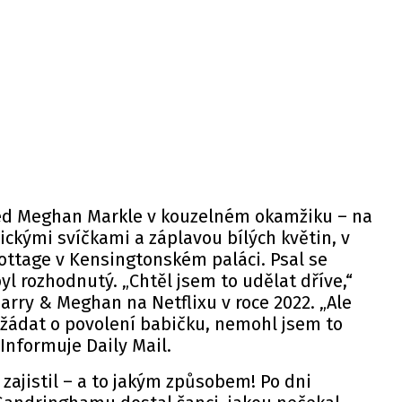
ed
Meghan Markle
v kouzelném okamžiku – na
ickými svíčkami a záplavou bílých květin, v
ttage v Kensingtonském paláci. Psal se
yl rozhodnutý. „Chtěl jsem to udělat dříve,“
Harry & Meghan na
Netflixu
v roce 2022. „Ale
žádat o povolení babičku, nemohl jsem to
 Informuje Daily Mail.
 zajistil – a to jakým způsobem! Po dni