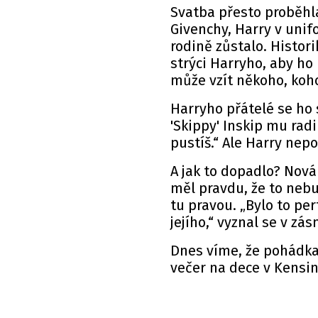
Svatba přesto proběhl
Givenchy, Harry v unif
rodině zůstalo. Histori
strýci Harryho, aby ho 
může vzít někoho, koho 
Harryho přátelé se ho 
'Skippy' Inskip mu radil
pustíš.“ Ale Harry nep
A jak to dopadlo? Nová
měl pravdu, že to nebu
tu pravou. „Bylo to per
jejího,“ vyznal se v z
Dnes víme, že pohádka
večer na dece v Kensi