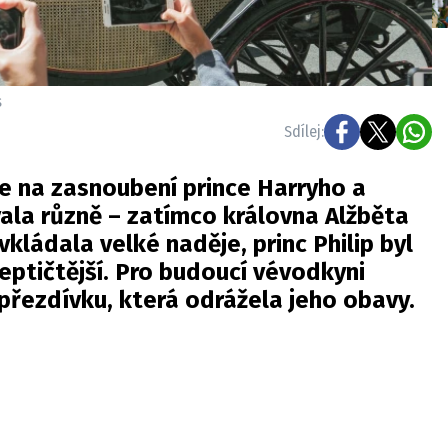
s
Sdílej:
e na zasnoubení prince Harryho a
ala různě – zatímco královna Alžběta
 vkládala velké naděje, princ Philip byl
ptičtější. Pro budoucí vévodkyni
řezdívku, která odrážela jeho obavy.