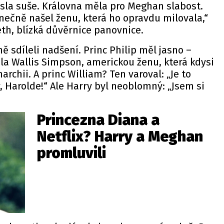
sla suše. Královna měla pro Meghan slabost.
onečně našel ženu, která ho opravdu milovala,“
eth, blízká důvěrnice panovnice.
ně sdíleli nadšení.
Princ Philip
měl jasno –
 Wallis Simpson, americkou ženu, která kdysi
archii. A princ William? Ten varoval: „Je to
rzy, Harolde!“ Ale Harry byl neoblomný: „Jsem si
Princezna Diana a
Netflix? Harry a Meghan
promluvili