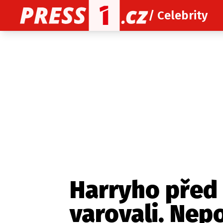
/ Celebrity
O nás
O redakci
Kon
Zaznamenali jste udál
Harryho před
varovali. Nepo