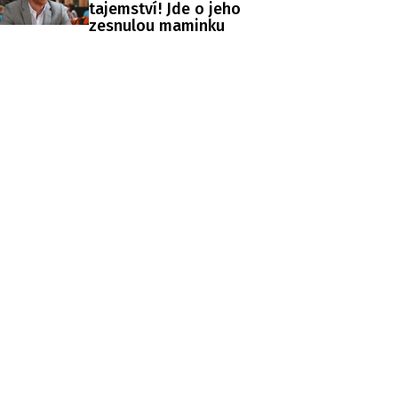
tajemství! Jde o jeho
zesnulou maminku