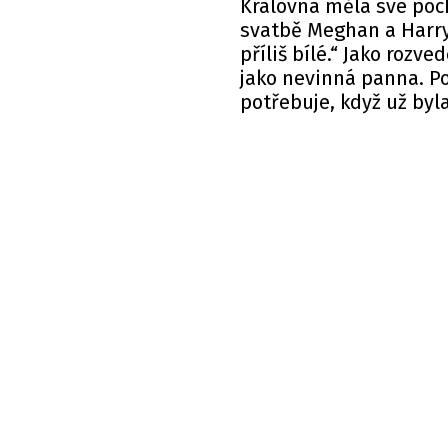
Královna měla své poc
svatbě Meghan a Harry
příliš bílé.“ Jako roz
jako nevinná panna. Po
potřebuje, když už byl