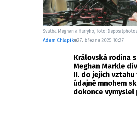
Svatba Meghan a Harryho, foto: Depositphoto
Adam Chlapík
27. března 2025 10:27
Královská rodina s
Meghan Markle dív
II. do jejich vztahu
údajně mnohem ske
dokonce vymyslel p