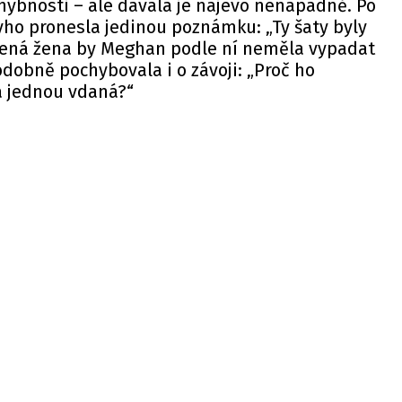
hybnosti – ale dávala je najevo nenápadně. Po
ho pronesla jedinou poznámku: „Ty šaty byly
vedená žena by Meghan podle ní neměla vypadat
dobně pochybovala i o závoji: „Proč ho
a jednou vdaná?“