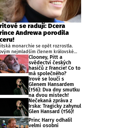
ritové se radují: Dcera
rince Andrewa porodila
ceru!
itská monarchie se opět rozrostla.
ovým nejmladším členem královské
Clooney, Pitt a
diny, v jejímž čele stojí král Karel III., je
svědectví českých
vorozená dcera princezny Eugenie,
hasičů z Francie! Co to
dné z dcer kontroverzního prince
má společného?
ndrewa.
Irové se loučí s
Glenem Hansardem
(†56): Dva dny smutku
na dvou místech!
Nečekaná zpráva z
Irska: Tragicky zahynul
Glen Hansard (†56)!
Princ Harry odhalil
velmi osobní