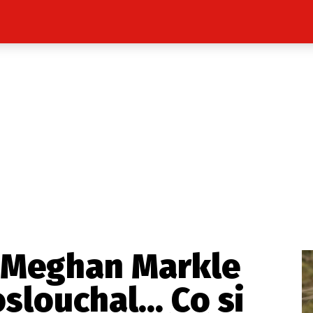
Celebrity
Novinky
Sport
Počasí
takt
Vydavatel
ost? Máte pro nás důležitou zprávu, příb
Pošlete nám mail na:
redakce@press1.cz
 Meghan Markle
Nejlepší z vás odměníme
slouchal... Co si