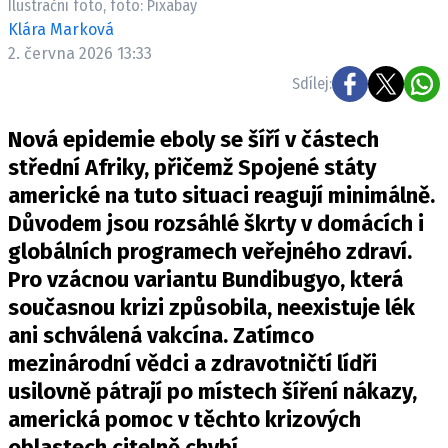
Ilustrační foto, foto: Pixabay
Klára Marková
2. června 2026 13:33
Sdílej:
Nová epidemie eboly se šíří v částech
střední Afriky, přičemž Spojené státy
americké na tuto situaci reagují minimálně.
Důvodem jsou rozsáhlé škrty v domácích i
globálních programech veřejného zdraví.
Pro vzácnou variantu Bundibugyo, která
současnou krizi způsobila, neexistuje lék
ani schválená vakcína. Zatímco
mezinárodní vědci a zdravotničtí lídři
usilovně pátrají po místech šíření nákazy,
americká pomoc v těchto krizových
oblastech citelně chybí.