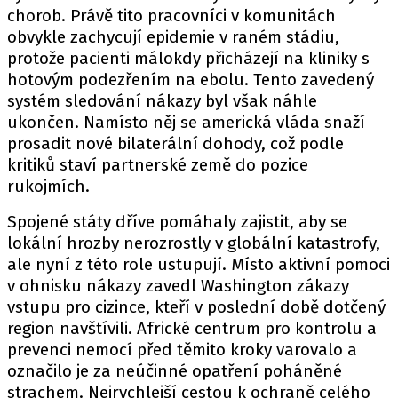
chorob. Právě tito pracovníci v komunitách
obvykle zachycují epidemie v raném stádiu,
protože pacienti málokdy přicházejí na kliniky s
hotovým podezřením na ebolu. Tento zavedený
systém sledování nákazy byl však náhle
ukončen. Namísto něj se americká vláda snaží
prosadit nové bilaterální dohody, což podle
kritiků staví partnerské země do pozice
rukojmích.
Spojené státy dříve pomáhaly zajistit, aby se
lokální hrozby nerozrostly v globální katastrofy,
ale nyní z této role ustupují. Místo aktivní pomoci
v ohnisku nákazy zavedl Washington zákazy
vstupu pro cizince, kteří v poslední době dotčený
region navštívili. Africké centrum pro kontrolu a
prevenci nemocí před těmito kroky varovalo a
označilo je za neúčinné opatření poháněné
strachem. Nejrychlejší cestou k ochraně celého