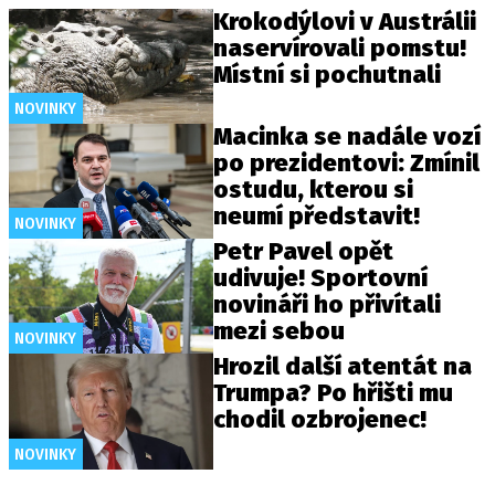
Krokodýlovi v Austrálii
naservírovali pomstu!
Místní si pochutnali
NOVINKY
Macinka se nadále vozí
po prezidentovi: Zmínil
ostudu, kterou si
neumí představit!
NOVINKY
Petr Pavel opět
udivuje! Sportovní
novináři ho přivítali
mezi sebou
NOVINKY
Hrozil další atentát na
Trumpa? Po hřišti mu
chodil ozbrojenec!
NOVINKY