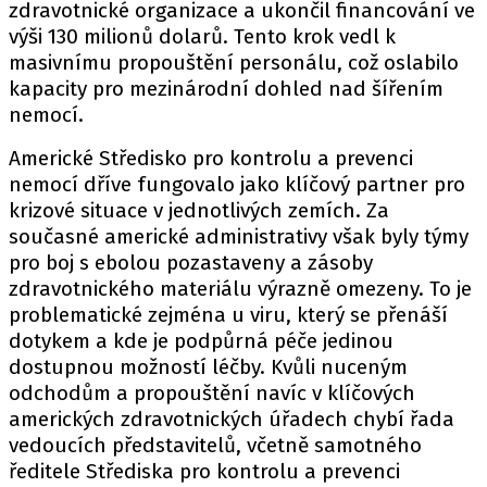
zdravotnické organizace a ukončil financování ve
výši 130 milionů dolarů. Tento krok vedl k
masivnímu propouštění personálu, což oslabilo
kapacity pro mezinárodní dohled nad šířením
nemocí.
Americké Středisko pro kontrolu a prevenci
nemocí dříve fungovalo jako klíčový partner pro
krizové situace v jednotlivých zemích. Za
současné americké administrativy však byly týmy
pro boj s ebolou pozastaveny a zásoby
zdravotnického materiálu výrazně omezeny. To je
problematické zejména u viru, který se přenáší
dotykem a kde je podpůrná péče jedinou
dostupnou možností léčby. Kvůli nuceným
odchodům a propouštění navíc v klíčových
amerických zdravotnických úřadech chybí řada
vedoucích představitelů, včetně samotného
ředitele Střediska pro kontrolu a prevenci