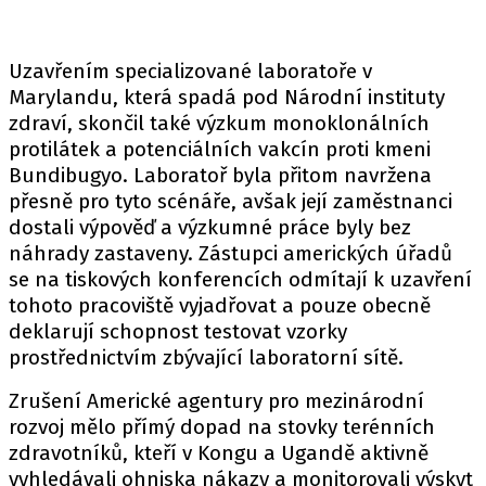
Uzavřením specializované laboratoře v
Marylandu, která spadá pod Národní instituty
zdraví, skončil také výzkum monoklonálních
protilátek a potenciálních vakcín proti kmeni
Bundibugyo. Laboratoř byla přitom navržena
přesně pro tyto scénáře, avšak její zaměstnanci
dostali výpověď a výzkumné práce byly bez
náhrady zastaveny. Zástupci amerických úřadů
se na tiskových konferencích odmítají k uzavření
tohoto pracoviště vyjadřovat a pouze obecně
deklarují schopnost testovat vzorky
prostřednictvím zbývající laboratorní sítě.
Zrušení Americké agentury pro mezinárodní
rozvoj mělo přímý dopad na stovky terénních
zdravotníků, kteří v Kongu a Ugandě aktivně
vyhledávali ohniska nákazy a monitorovali výskyt