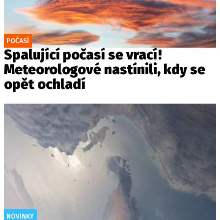
POČASÍ
Spalující počasí se vrací!
Meteorologové nastínili, kdy se
opět ochladí
NOVINKY