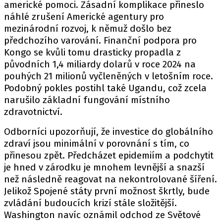
americké pomoci. Zásadní komplikace přineslo
náhlé zrušení Americké agentury pro
mezinárodní rozvoj, k němuž došlo bez
předchozího varování. Finanční podpora pro
Kongo se kvůli tomu drasticky propadla z
původních 1,4 miliardy dolarů v roce 2024 na
pouhých 21 milionů vyčleněných v letošním roce.
Podobný pokles postihl také Ugandu, což zcela
narušilo základní fungování místního
zdravotnictví.
Odborníci upozorňují, že investice do globálního
zdraví jsou minimální v porovnání s tím, co
přinesou zpět. Předcházet epidemiím a podchytit
je hned v zárodku je mnohem levnější a snazší
než následně reagovat na nekontrolované šíření.
Jelikož Spojené státy první možnost škrtly, bude
zvládání budoucích krizí stále složitější.
Washington navíc oznámil odchod ze Světové