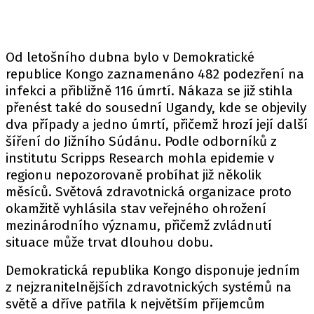
Od letošního dubna bylo v Demokratické
republice Kongo zaznamenáno 482 podezření na
infekci a přibližně 116 úmrtí. Nákaza se již stihla
přenést také do sousední Ugandy, kde se objevily
dva případy a jedno úmrtí, přičemž hrozí její další
šíření do Jižního Súdánu. Podle odborníků z
institutu Scripps Research mohla epidemie v
regionu nepozorovaně probíhat již několik
měsíců. Světová zdravotnická organizace proto
okamžitě vyhlásila stav veřejného ohrožení
mezinárodního významu, přičemž zvládnutí
situace může trvat dlouhou dobu.
Demokratická republika Kongo disponuje jedním
z nejzranitelnějších zdravotnických systémů na
světě a dříve patřila k největším příjemcům