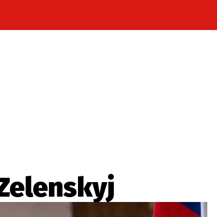
Celebrity
Novinky
Sport
Počasí
takt
Vydavatel
ost? Máte pro nás důležitou zprávu, příb
Pošlete nám mail na:
redakce@press1.cz
Zelenskyj
Nejlepší z vás odměníme