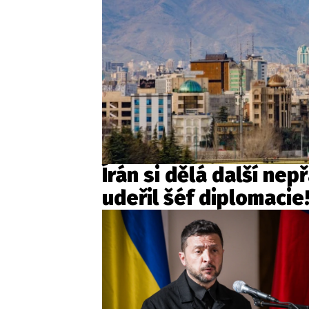
Írán si dělá další nep
udeřil šéf diplomacie