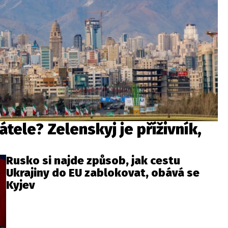
řátele? Zelenskyj je příživník,
!
Rusko si najde způsob, jak cestu
Ukrajiny do EU zablokovat, obává se
Kyjev