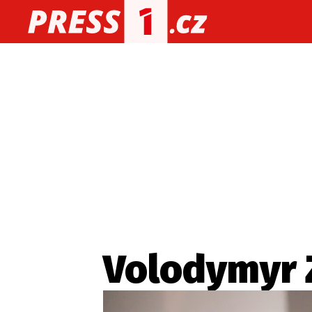
O nás
O redakci
Kon
Zaznamenali jste udál
Volodymyr 