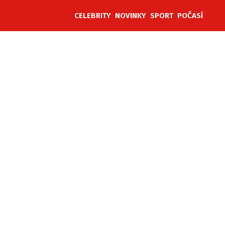
CELEBRITY
NOVINKY
SPORT
POČASÍ
ěh, fotografie, videa?