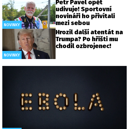
Petr Pavel opět
udivuje! Sportovní
novináři ho přivítali
mezi sebou
NOVINKY
Hrozil další atentát na
Trumpa? Po hřišti mu
chodil ozbrojenec!
NOVINKY