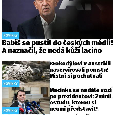
NOVINKY
Babiš se pustil do českých médií!
A naznačil, že nedá kůži lacino
Krokodýlovi v Austrálii
naservírovali pomstu!
Místní si pochutnali
NOVINKY
Macinka se nadále vozí
po prezidentovi: Zmínil
ostudu, kterou si
neumí představit!
NOVINKY