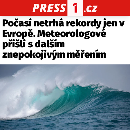
Počasí netrhá rekordy jen v
CELEBRITY
NOVINKY
SPORT
POČASÍ
Evropě. Meteorologové
Máte příběh, fotku nebo video?
přišli s dalším
Pošlete e-mail na PRESS1.cz
znepokojivým měřením
O NÁS
O REDAKCI
KONTAKT
VYDAVATEL