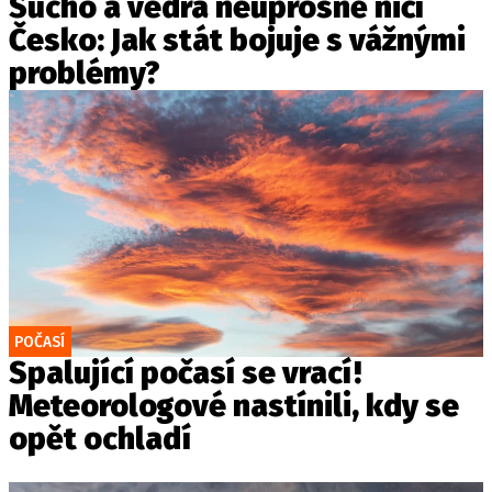
Sucho a vedra neúprosně ničí
Česko: Jak stát bojuje s vážnými
problémy?
POČASÍ
Spalující počasí se vrací!
Meteorologové nastínili, kdy se
opět ochladí