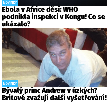
NOVINKY
Ebola v Africe děsí: WHO
podnikla inspekci v Kongu! Co se
ukázalo?
NOVINKY
Bývalý princ Andrew v úzkých?
Britové zvažují další vyšetřování!