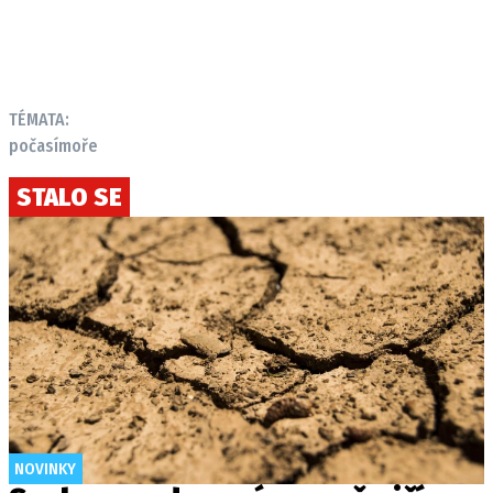
TÉMATA:
počasí
moře
STALO SE
NOVINKY