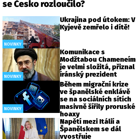
se Česko rozloučilo?
Ukrajina pod útokem: V
Kyjevě zemřelo i dítě!
NOVINKY
Komunikace s
Modžtabou Chameneím
je velmi složitá, přiznal
íránský prezident
NOVINKY
Během migrační krize
ve španělské enklávě
se na sociálních sítích
masivně šířily proruské
NOVINKY
hoaxy
Napětí mezi Itálií a
Španělskem se dál
vyostřuje