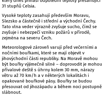
který dnes přináší odpolední teploty přesahující
31 stupňů Celsia.
Vysoké teploty zasahují především Moravu,
Slezsko a částečně i střední a východní Čechy.
Tato vlna veder výrazně zvyšuje sucho, čímž se
zvyšuje i nebezpečí vzniku požárů v přírodě,
zejména na severu Čech.
Meteorologové zároveň varují před večerními a
nočními bouřkami, které se mají objevit v
jihovýchodní části republiky. Na Moravě mohou
být bouřky výjimečně silné – doprovodit je mohou
přívalové deště s úhrny kolem 30 mm, nárazy
větru až 70 km/h a v některých lokalitách i
opakované bouřkové pásy. Bouřky se budou
přesouvat od jihozápadu a během noci postupně
slábnout.