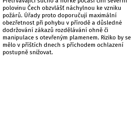
Přetrvávající sucho a horké počasí činí severní
polovinu Čech obzvlášť náchylnou ke vzniku
požárů. Úřady proto doporučují maximální
obezřetnost při pohybu v přírodě a důsledné
dodržování zákazů rozdělávání ohně či
manipulace s otevřeným plamenem. Riziko by se
mělo v příštích dnech s příchodem ochlazení
postupně snižovat.