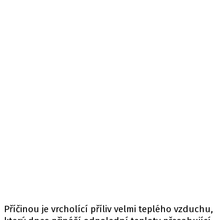
Příčinou je vrcholící příliv velmi teplého vzduchu,