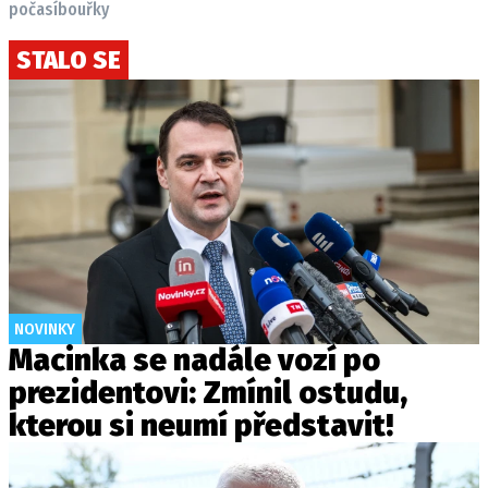
počasí
bouřky
STALO SE
NOVINKY
Macinka se nadále vozí po
prezidentovi: Zmínil ostudu,
kterou si neumí představit!