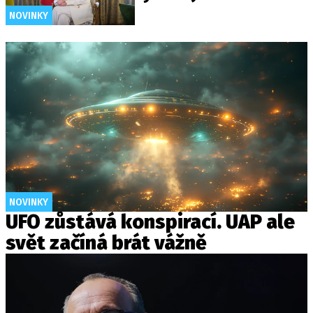
NOVINKY
NOVINKY
UFO zůstává konspirací. UAP ale
svět začíná brát vážně