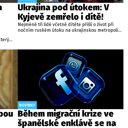
a
Ukrajina pod útokem: V
Kyjevě zemřelo i dítě!
Nejméně tři lidé včetně dítěte přišli o život při
nočním ruském útoku na ukrajinskou metropoli
Kyjev. Informovala o tom britská stanice BBC.
terý
Moskva tak pokračuje v sérii ničivých a smrtících
Knížák
útoků na hlavní město sousední země.
rných
NOVINKY
bou
Během migrační krize ve
španělské enklávě se na