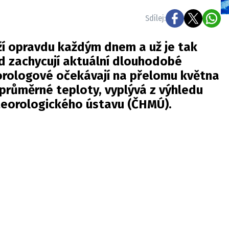
Sdílej:
íží opravdu každým dnem a už je tak
od zachycují aktuální dlouhodobé
rologové očekávají na přelomu května
průměrné teploty, vyplývá z výhledu
eorologického ústavu (ČHMÚ).