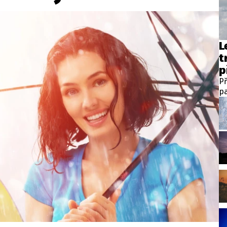
L
t
p
Př
pa
te
v 
st
h