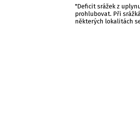
"Deficit srážek z uply
prohlubovat. Při srážk
některých lokalitách s