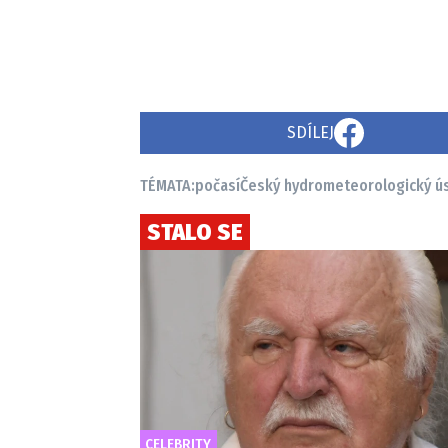
SDÍLEJ
TÉMATA:
počasí
Český hydrometeorologický ú
STALO SE
CELEBRITY