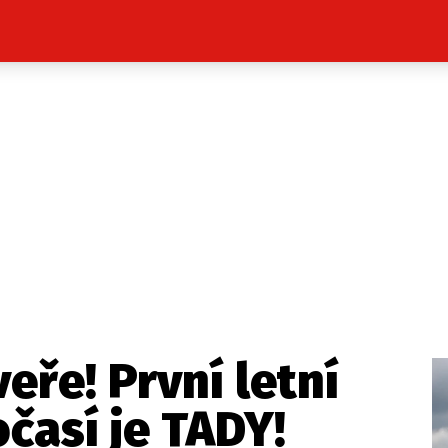
Celebrity
Novinky
Sport
Počasí
takt
Vydavatel
ost? Máte pro nás důležitou zprávu, příb
Pošlete nám mail na:
redakce@press1.cz
eře! První letní
Nejlepší z vás odměníme
časí je TADY!