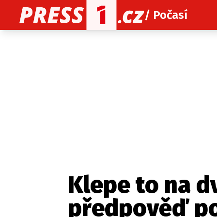
/ Počasí
O nás
O redakci
Kon
Zaznamenali jste udál
Klepe to na dv
předpověď po