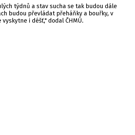
nulých týdnů a stav sucha se tak budou dále
ách budou převládat přeháňky a bouřky, v
e vyskytne i déšť," dodal ČHMÚ.