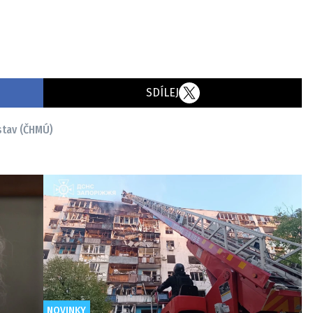
SDÍLEJ
stav (ČHMÚ)
NOVINKY