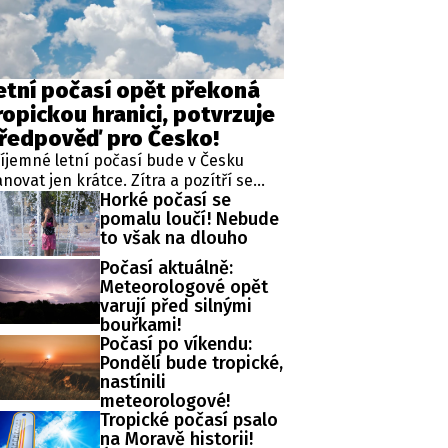
etní počasí opět překoná
ropickou hranici, potvrzuje
ředpověď pro Česko!
íjemné letní počasí bude v Česku
novat jen krátce. Zítra a pozítří se
Horké počasí se
ploty vrátí na normální hodnoty, ale již
pomalu loučí! Nebude
neděli má být opět výrazně přes 30
to však na dlouho
upňů. Upozornil na to Český
ydrometeorologický ústav (ČHMÚ).
Počasí aktuálně:
Meteorologové opět
varují před silnými
bouřkami!
Počasí po víkendu:
Pondělí bude tropické,
nastínili
meteorologové!
Tropické počasí psalo
na Moravě historii!