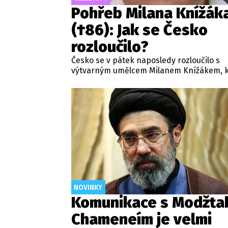
Pohřeb Milana Knížák
(†86): Jak se Česko
rozloučilo?
Česko se v pátek naposledy rozloučilo s
výtvarným umělcem Milanem Knížákem, k
zemřel na konci července ve věku 86 let. 
byl svého času rektorem Akademie výtva
umění a ředitelem Národní galerie.
NOVINKY
Komunikace s Modžta
Chameneím je velmi