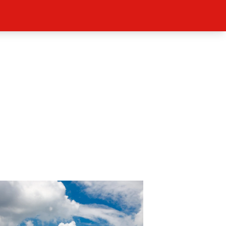
ěh, fotografie, videa?