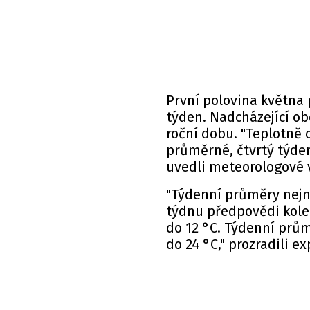
První polovina května
týden. Nadcházející ob
roční dobu. "Teplotně
průměrné, čtvrtý týde
uvedli meteorologové 
"Týdenní průměry nejn
týdnu předpovědi kolem
do 12 °C. Týdenní prů
do 24 °C," prozradili ex