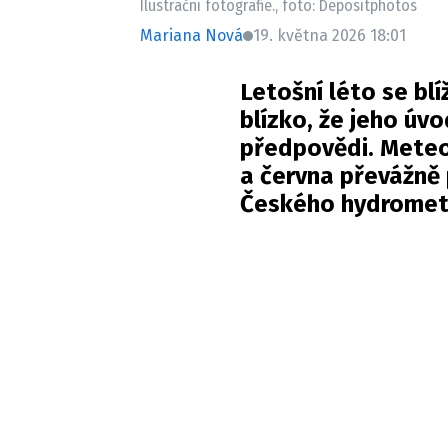
Ilustrační fotografie., foto: Depositphotos
Mariana Nová
19. května 2026 18:01
Letošní léto se bl
blízko, že jeho úv
předpovědi. Meteo
a června převážně 
Českého hydromet