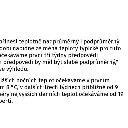
 přinesl teplotně nadprůměrný i podprůměrný
dobí nabídne zejména teploty typické pro tuto
 očekáváme první tři týdny předpovědi
n předpovědi by měl být slabě podprůměrný,"
ve výhledu.
ižších nočních teplot očekáváme v prvním
 8 °C, v dalších třech týdnech přibližně od 9
měry nejvyšších denních teplot očekáváme od 19
perti.