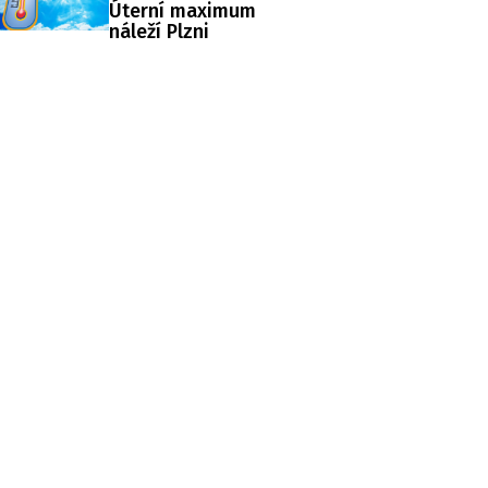
Úterní maximum
náleží Plzni