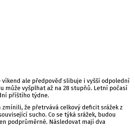
e víkend ale předpověď slibuje i vyšší odpolední
u může vyšplhat až na 28 stupňů. Letní počasí
dní příštího týdne.
zmínili, že přetrvává celkový deficit srážek z
ouvisející sucho. Co se týká srážek, budou
ýden podprůměrné. Následovat mají dva