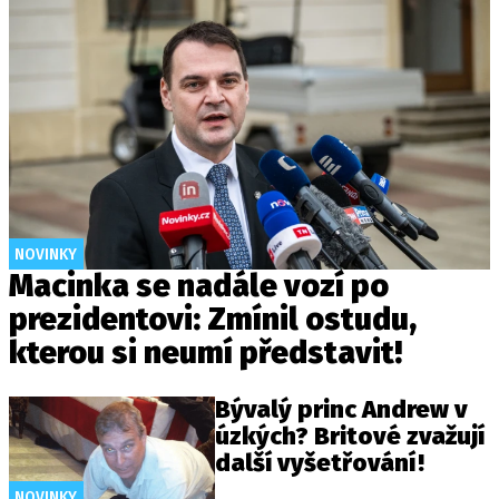
NOVINKY
Macinka se nadále vozí po
prezidentovi: Zmínil ostudu,
kterou si neumí představit!
Bývalý princ Andrew v
úzkých? Britové zvažují
další vyšetřování!
NOVINKY