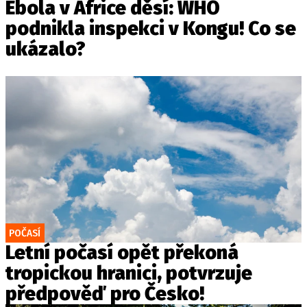
Ebola v Africe děsí: WHO
podnikla inspekci v Kongu! Co se
ukázalo?
POČASÍ
Letní počasí opět překoná
tropickou hranici, potvrzuje
předpověď pro Česko!