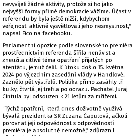
nevyvíjeli žádné aktivity, protože si ho jako
nejvyšší formy přímé demokracie vážíme. Účast v
referendu by byla ještě nižší, kdybychom
veřejnosti aktivně vysvětlovali jeho nesmyslnost,"
napsal
Fico na facebooku.
Parlamentní opozice podle slovenského premiéra
prostřednictvím referenda šířila nenávist a
zneužila citlivé téma opatření přijatých po
atentátu, jemuž čelil. K útoku došlo 15. května
2024 po výjezdním zasedání vlády v Handlové.
Zaznělo pět výstřelů. Politika přímo zasáhly tři
kulky, čtvrtá jej trefila po odrazu. Pachatel Juraj
Cintula byl odsouzen k 21 letům za mřížemi.
"Týchž opatření, která dnes doživotně využívá
bývalá prezidentka SR Zuzana Čaputová, ačkoli
porovnat její odpovědnost s odpovědností
premiéra je absolutně nemožné," zdůraznil