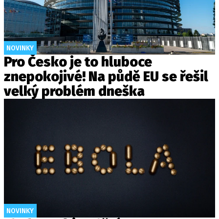
NOVINKY
Pro Česko je to hluboce
znepokojivé! Na půdě EU se řešil
velký problém dneška
NOVINKY