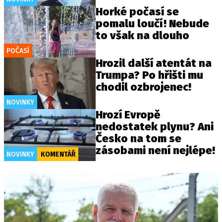
Horké počasí se
pomalu loučí! Nebude
to však na dlouho
POČASÍ
Hrozil další atentát na
Trumpa? Po hřišti mu
chodil ozbrojenec!
NOVINKY
Hrozí Evropě
nedostatek plynu? Ani
Česko na tom se
zásobami není nejlépe!
NOVINKY
KOMENTÁŘ