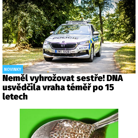
NOVINKY
Neměl vyhrožovat sestře! DNA
usvědčila vraha téměř po 15
letech