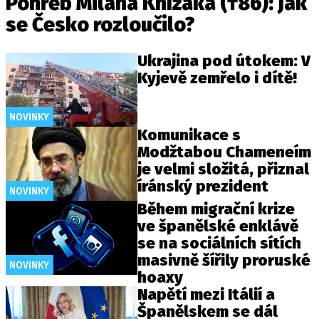
Pohřeb Milana Knížáka (†86): Jak
se Česko rozloučilo?
Ukrajina pod útokem: V
Kyjevě zemřelo i dítě!
NOVINKY
Komunikace s
Modžtabou Chameneím
je velmi složitá, přiznal
íránský prezident
NOVINKY
Během migrační krize
ve španělské enklávě
se na sociálních sítích
masivně šířily proruské
NOVINKY
hoaxy
Napětí mezi Itálií a
Španělskem se dál