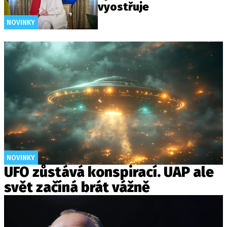
vyostřuje
NOVINKY
NOVINKY
UFO zůstává konspirací. UAP ale
svět začíná brát vážně