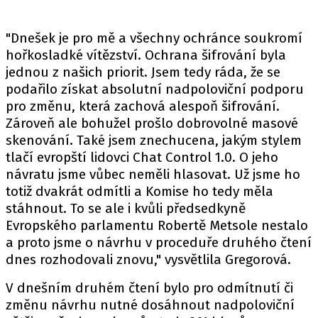
"Dnešek je pro mě a všechny ochránce soukromí
hořkosladké vítězství. Ochrana šifrování byla
jednou z našich priorit. Jsem tedy ráda, že se
podařilo získat absolutní nadpoloviční podporu
pro změnu, která zachová alespoň šifrování.
Zároveň ale bohužel prošlo dobrovolné masové
skenování. Také jsem znechucena, jakým stylem
tlačí evropští lidovci Chat Control 1.0. O jeho
návratu jsme vůbec neměli hlasovat. Už jsme ho
totiž dvakrát odmítli a Komise ho tedy měla
stáhnout. To se ale i kvůli předsedkyně
Evropského parlamentu Robertě Metsole nestalo
a proto jsme o návrhu v proceduře druhého čtení
dnes rozhodovali znovu," vysvětlila Gregorová.
V dnešním druhém čtení bylo pro odmítnutí či
změnu návrhu nutné dosáhnout nadpoloviční