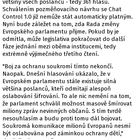
většiny všech poslanců - tedy 361 hlasů.
Schválením pozměňovacího návrhu se Chat
Control 1.0 již nemůže stát automaticky platným.
Nyní bude záležet na tom, zda Rada změny
Evropského parlamentu přijme. Pokud by je
odmítla, může legislativa pokračovat do další
fáze jednání mezi oběma institucemi, tedy
extrémně výjimečného třetího čtení.
"Boj za ochranu soukromí tímto nekončí.
Naopak. Dnešní hlasování ukázalo, že v
Evropském parlamentu stále existuje silná
většina poslanců, kteří odmítají alespoň
oslabování šifrování. To ale nic nemění na tom,
že parlament schválil možnost masově šmírovat
miliony zpráv nevinných občanů. S tím tvrdě
nesouhlasím a budu proti tomu dál bojovat.
Soukromá komunikace milionů Evropanů nesmí
být oslabována pod záminkou ochrany dětí,"