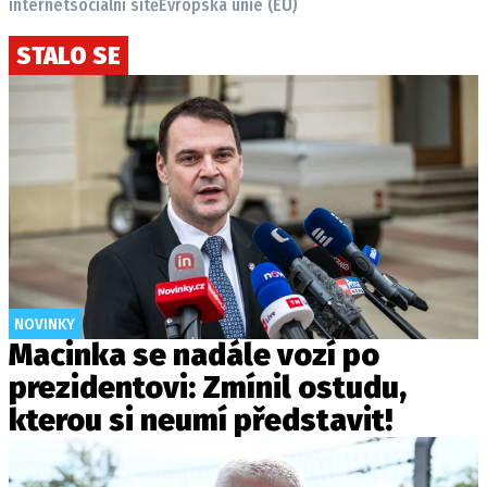
internet
sociální sítě
Evropská unie (EU)
STALO SE
NOVINKY
Macinka se nadále vozí po
prezidentovi: Zmínil ostudu,
kterou si neumí představit!