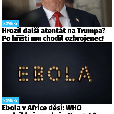
NOVINKY
Hrozil další atentát na Trumpa?
Po hřišti mu chodil ozbrojenec!
NOVINKY
Ebola v Africe děsí: WHO