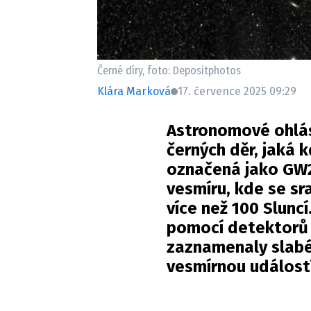
Černé díry, foto: Depositphotos
Klára Marková
17. července 2025 09:29
Astronomové
ohlás
černých děr, jaká 
označená jako GW2
vesmíru, kde se sr
více než 100 Slunc
pomocí detektorů g
zaznamenaly slabé
vesmírnou událostí