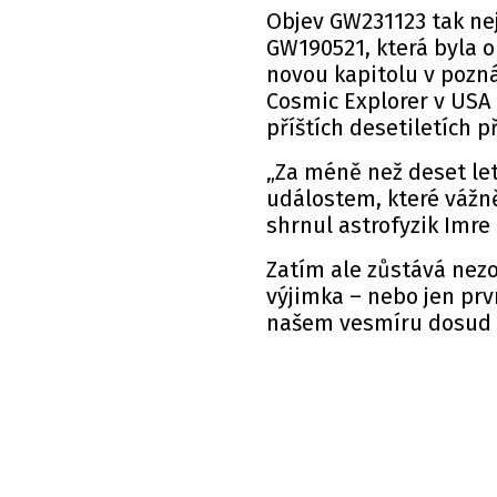
Objev GW231123 tak ne
GW190521, která byla o
novou kapitolu v pozn
Cosmic Explorer v USA
příštích desetiletích 
„Za méně než deset let
událostem, které vážně
shrnul astrofyzik Imre 
Zatím ale zůstává nez
výjimka – nebo jen prv
našem vesmíru dosud z