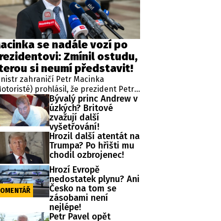
acinka se nadále vozí po
rezidentovi: Zmínil ostudu,
terou si neumí představit!
nistr zahraničí Petr Macinka
otoristé) prohlásil, že prezident Petr
Bývalý princ Andrew v
vel zneužil letošní summit NATO v
úzkých? Britové
mci kampaně za znovuzvolení. Šéf
zvažují další
plomacie naznačil, že jeho přáním je,
vyšetřování!
y na příštím aliančním jednání už
Hrozil další atentát na
vel nereprezentoval Českou
Trumpa? Po hřišti mu
publiku.
chodil ozbrojenec!
Hrozí Evropě
nedostatek plynu? Ani
Česko na tom se
OMENTÁŘ
zásobami není
nejlépe!
Petr Pavel opět