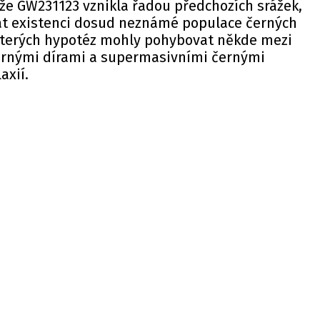
 že GW231123 vznikla řadou předchozích srážek,
t existenci dosud neznámé populace černých
ěkterých hypotéz mohly pohybovat někde mezi
rnými dírami a supermasivními černými
axií.