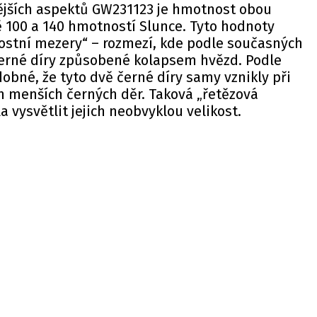
ějších aspektů GW231123 je hmotnost obou
ě 100 a 140 hmotností Slunce. Tyto hodnoty
nostní mezery“ – rozmezí, kde podle současných
 černé díry způsobené kolapsem hvězd. Podle
obné, že tyto dvě černé díry samy vznikly při
h menších černých děr. Taková „řetězová
 vysvětlit jejich neobvyklou velikost.