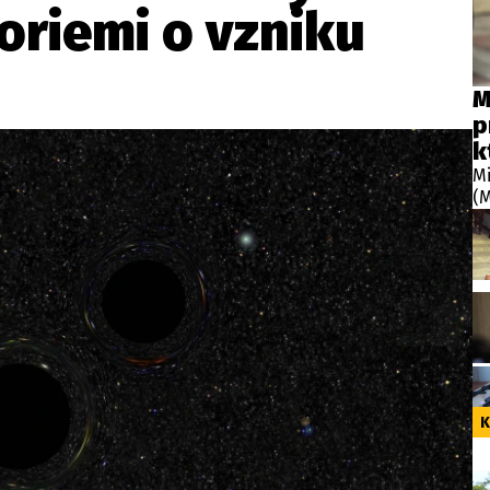
eoriemi o vzniku
M
p
k
Mi
(M
Pa
rá
di
ab
Pa
re
K