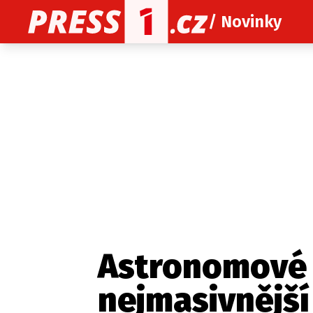
/ Novinky
O nás
O redakci
Kon
Zaznamenali jste udál
Astronomové 
nejmasivnější