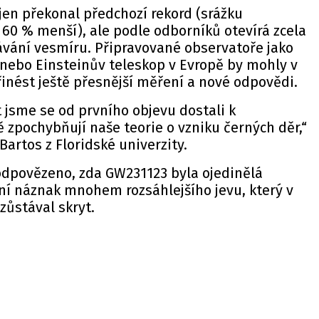
jen překonal předchozí rekord (srážku
 60 % menší), ale podle odborníků otevírá zcela
ávání vesmíru. Připravované observatoře jako
 nebo Einsteinův teleskop v Evropě by mohly v
přinést ještě přesnější měření a nové odpovědi.
 jsme se od prvního objevu dostali k
 zpochybňují naše teorie o vzniku černých děr,“
Bartos z Floridské univerzity.
odpovězeno, zda GW231123 byla ojedinělá
ní náznak mnohem rozsáhlejšího jevu, který v
ůstával skryt.