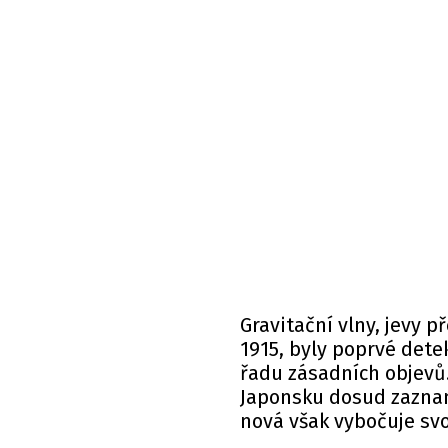
Gravitační vlny, jevy 
1915, byly poprvé dete
řadu zásadních objevů.
Japonsku dosud zaznam
nová však vybočuje svo