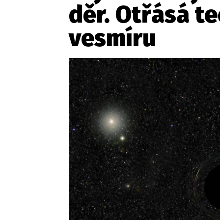
děr. Otřásá t
vesmíru