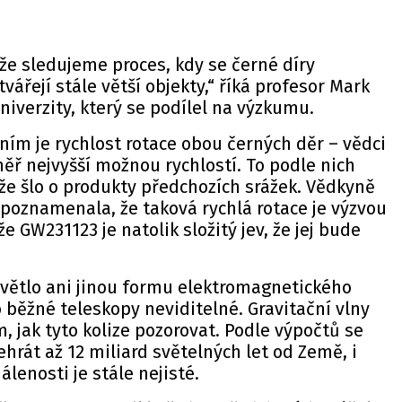
 že sledujeme proces, kdy se černé díry
vářejí stále větší objekty,“ říká profesor Mark
iverzity, který se podílel na výzkumu.
ěním je rychlost rotace obou černých děr – vědci
měř nejvyšší možnou rychlostí. To podle nich
 že šlo o produkty předchozích srážek. Vědkyně
 poznamenala, že taková rychlá rotace je výzvou
že GW231123 je natolik složitý jev, že jej bude
světlo ani jinou formu elektromagnetického
o běžné teleskopy neviditelné. Gravitační vlny
 jak tyto kolize pozorovat. Podle výpočtů se
hrát až 12 miliard světelných let od Země, i
lenosti je stále nejisté.