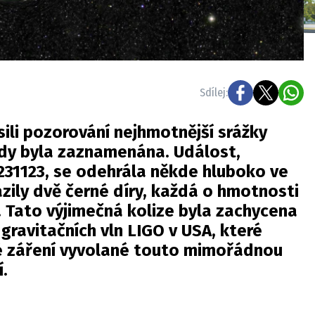
Sdílej:
ili
pozorování nejhmotnější srážky
kdy byla zaznamenána. Událost,
31123, se odehrála někde hluboko ve
azily dvě černé díry, každá o hmotnosti
í. Tato výjimečná kolize byla zachycena
ravitačních vln LIGO v USA, které
 záření vyvolané touto mimořádnou
.