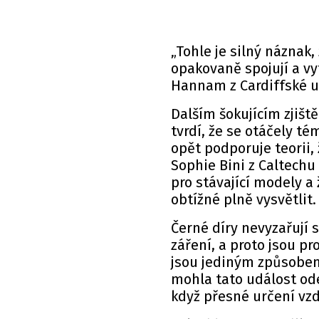
„Tohle je silný náznak,
opakovaně spojují a vyt
Hannam z Cardiffské un
Dalším šokujícím zjišt
tvrdí, že se otáčely té
opět podporuje teorii,
Sophie Bini z Caltechu
pro stávající modely a 
obtížné plně vysvětlit.
Černé díry nevyzařují 
záření, a proto jsou pr
jsou jediným způsobem,
mohla tato událost ode
když přesné určení vzdá