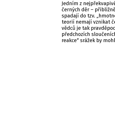
Jedním z nejpřekvapiv
černých děr – přibližn
spadají do tzv. „hmot
teorií nemají vznikat
vědců je tak pravděpod
předchozích sloučeníc
reakce“ srážek by mohla