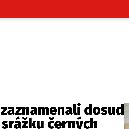
Celebrity
Novinky
Sport
Počasí
takt
Vydavatel
ost? Máte pro nás důležitou zprávu, příb
Pošlete nám mail na:
redakce@press1.cz
zaznamenali dosud
Nejlepší z vás odměníme
 srážku černých