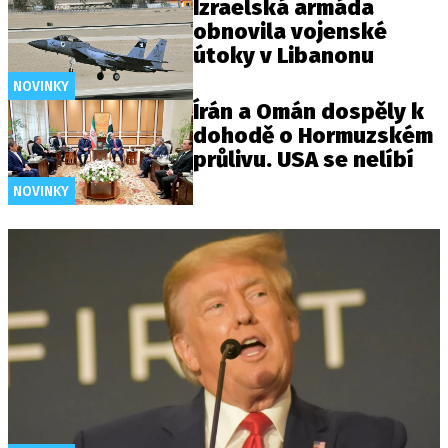
Izraelská armáda
obnovila vojenské
útoky v Libanonu
NOVINKY
Írán a Omán dospěly k
dohodě o Hormuzském
průlivu. USA se nelíbí
NOVINKY