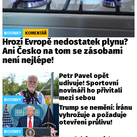
NOVINKY
KOMENTÁŘ
Hrozí Evropě nedostatek plynu?
Ani Česko na tom se zásobami
není nejlépe!
Petr Pavel opět
udivuje! Sportovní
novináři ho přivítali
mezi sebou
NOVINKY
Trump se nemění: Íránu
vyhrožuje a požaduje
otevření průlivu!
NOVINKY