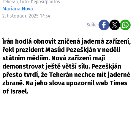
Teherán, foto: Depositphotos
Mariana Nová
2. listopadu 2025 17:54
Sdílej:
Írán hodlá obnovit zničená jaderná zařízení,
řekl prezident Masúd Pezeškján v neděli
státním médiím. Nová zařízení mají
demonstrovat ještě větší sílu. Pezeškján
přesto tvrdí, že Teherán nechce mít jaderné
zbraně. Na jeho slova upozornil web
Times
of Israel
.