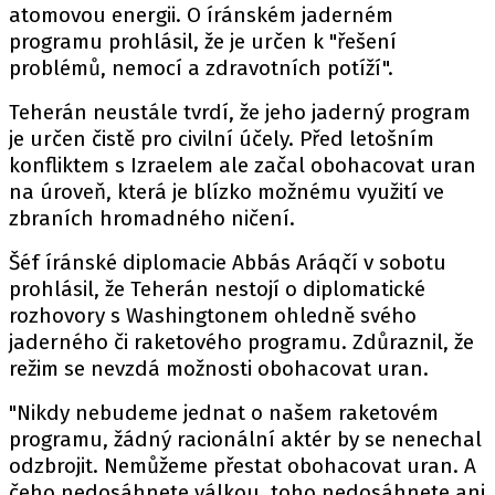
atomovou energii. O íránském jaderném
programu prohlásil, že je určen k "řešení
problémů, nemocí a zdravotních potíží".
Teherán neustále tvrdí, že jeho jaderný program
je určen čistě pro civilní účely. Před letošním
konfliktem s Izraelem ale začal obohacovat uran
na úroveň, která je blízko možnému využití ve
zbraních hromadného ničení.
Šéf íránské diplomacie Abbás Aráqčí v sobotu
prohlásil, že Teherán nestojí o diplomatické
rozhovory s Washingtonem ohledně svého
jaderného či raketového programu. Zdůraznil, že
režim se nevzdá možnosti obohacovat uran.
"Nikdy nebudeme jednat o našem raketovém
programu, žádný racionální aktér by se nenechal
odzbrojit. Nemůžeme přestat obohacovat uran. A
čeho nedosáhnete válkou, toho nedosáhnete ani