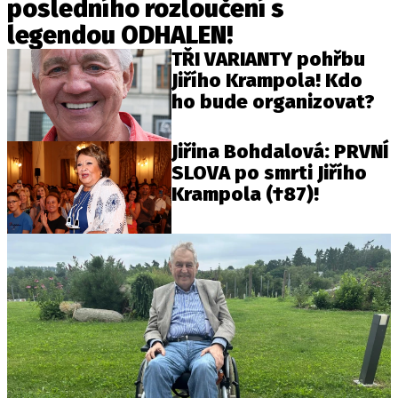
posledního rozloučení s
legendou ODHALEN!
TŘI VARIANTY pohřbu
Jiřího Krampola! Kdo
ho bude organizovat?
Jiřina Bohdalová: PRVNÍ
SLOVA po smrti Jiřího
Krampola (†87)!