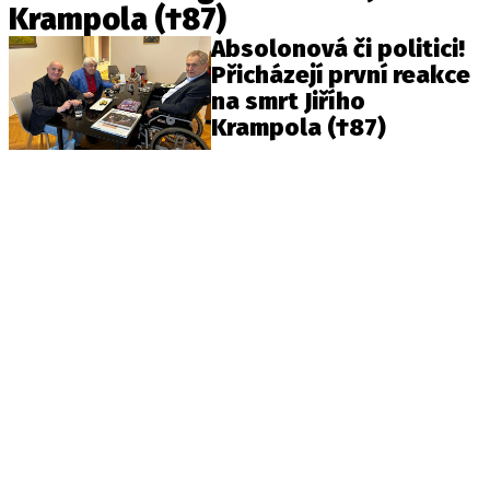
Krampola (†87)
Absolonová či politici!
Přicházejí první reakce
na smrt Jiřího
Krampola (†87)