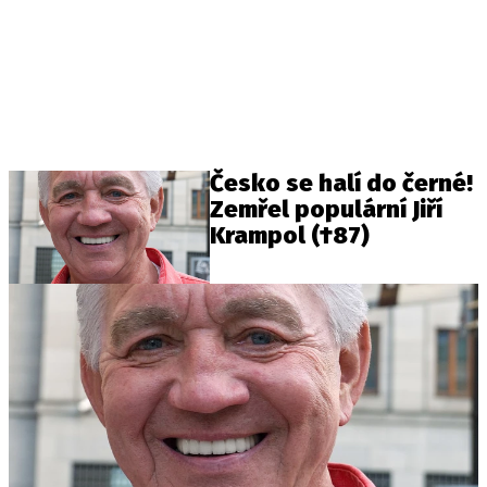
Česko se halí do černé!
Zemřel populární Jiří
Krampol (†87)