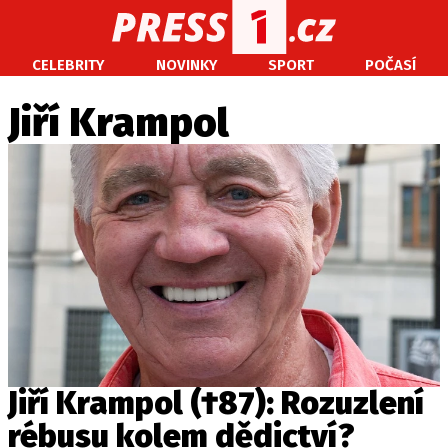
CELEBRITY
NOVINKY
SPORT
POČASÍ
CELEBRITY
NOVINKY
SPORT
POČASÍ
Jiří Krampol
Máte příběh, fotku nebo video?
Pošlete e-mail na PRESS1.cz
O NÁS
O REDAKCI
KONTAKT
VYDAVATEL
Jiří Krampol (†87): Rozuzlení
rébusu kolem dědictví?