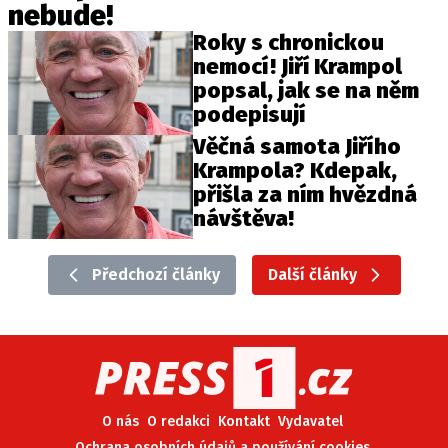
nebude!
Roky s chronickou
nemocí! Jiří Krampol
popsal, jak se na něm
podepisují
Věčná samota Jiřího
Krampola? Kdepak,
přišla za ním hvězdná
návštěva!
Předchozí články
Další články
O nás
O redakci
Kontakt
Vydavatel
Ochrana osobních údajů a používání cookies