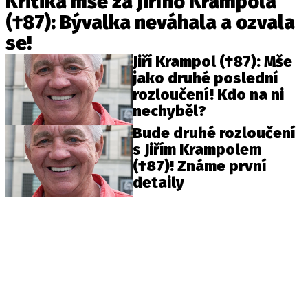
Kritika mše za Jiřího Krampola
(†87): Bývalka neváhala a ozvala
se!
Jiří Krampol (†87): Mše
jako druhé poslední
rozloučení! Kdo na ni
nechyběl?
Bude druhé rozloučení
s Jiřím Krampolem
(†87)! Známe první
detaily