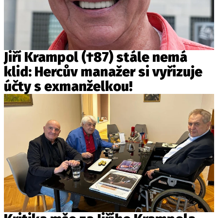
Jiří Krampol (†87) stále nemá
klid: Hercův manažer si vyřizuje
účty s exmanželkou!