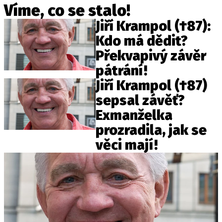
Víme, co se stalo!
Jiří Krampol (†87):
Kdo má dědit?
Překvapivý závěr
pátrání!
Jiří Krampol (†87)
sepsal závěť?
Exmanželka
prozradila, jak se
věci mají!