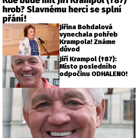
Kde bude mít Jiří Krampol (†87)
hrob? Slavnému herci se splní
přání!
Jiřina Bohdalová
vynechala pohřeb
Krampola! Známe
důvod
Jiří Krampol (†87):
Místo posledního
odpočinu ODHALENO!