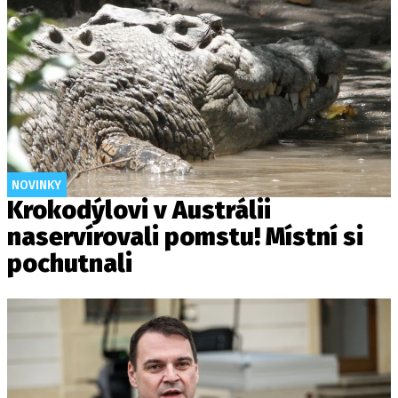
NOVINKY
Krokodýlovi v Austrálii
naservírovali pomstu! Místní si
pochutnali