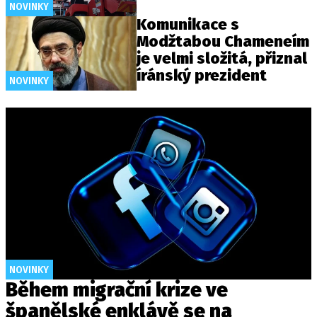
NOVINKY
Komunikace s
Modžtabou Chameneím
je velmi složitá, přiznal
íránský prezident
NOVINKY
NOVINKY
Během migrační krize ve
španělské enklávě se na