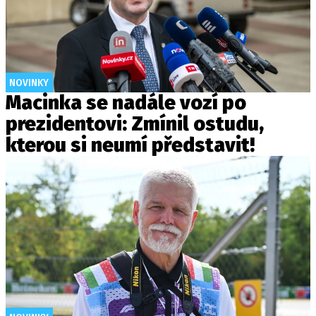
NOVINKY
Macinka se nadále vozí po
prezidentovi: Zmínil ostudu,
kterou si neumí představit!