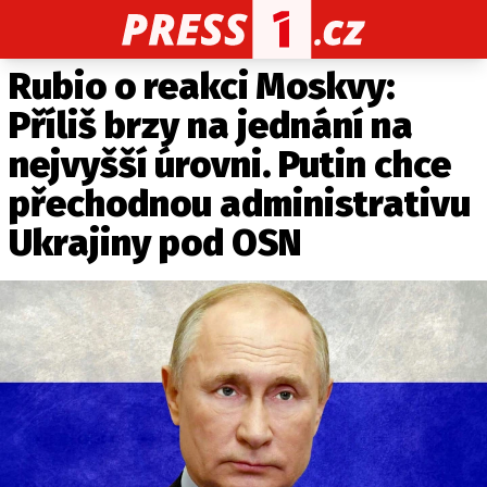
Rubio o reakci Moskvy:
CELEBRITY
NOVINKY
SPORT
POČASÍ
Příliš brzy na jednání na
Máte příběh, fotku nebo video?
nejvyšší úrovni. Putin chce
Pošlete e-mail na PRESS1.cz
přechodnou administrativu
Ukrajiny pod OSN
O NÁS
O REDAKCI
KONTAKT
VYDAVATEL