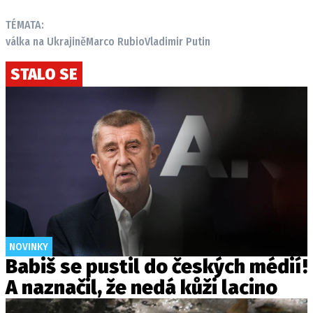
TÉMATA:
válka na Ukrajině
Marco Rubio
Vladimir Putin
STALO SE
NOVINKY
Babiš se pustil do českých médií!
A naznačil, že nedá kůži lacino