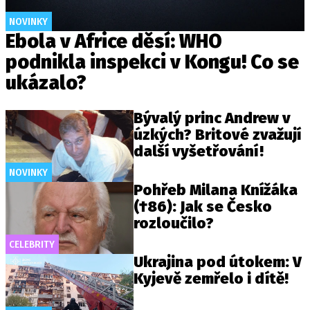
NOVINKY
Ebola v Africe děsí: WHO
podnikla inspekci v Kongu! Co se
ukázalo?
Bývalý princ Andrew v
úzkých? Britové zvažují
další vyšetřování!
NOVINKY
Pohřeb Milana Knížáka
(†86): Jak se Česko
rozloučilo?
CELEBRITY
Ukrajina pod útokem: V
Kyjevě zemřelo i dítě!