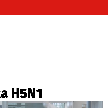
Celebrity
Novinky
Sport
Počasí
takt
Vydavatel
ost? Máte pro nás důležitou zprávu, příb
Pošlete nám mail na:
redakce@press1.cz
ka H5N1
Nejlepší z vás odměníme