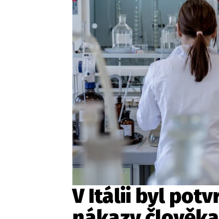
V Itálii byl pot
nákazy člověka 