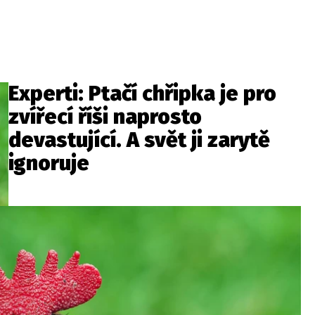
Experti: Ptačí chřipka je pro
zvířecí říši naprosto
devastující. A svět ji zarytě
ignoruje