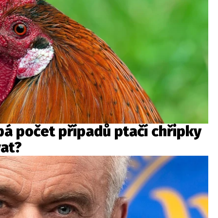
á počet případů ptačí chřipky
vat?