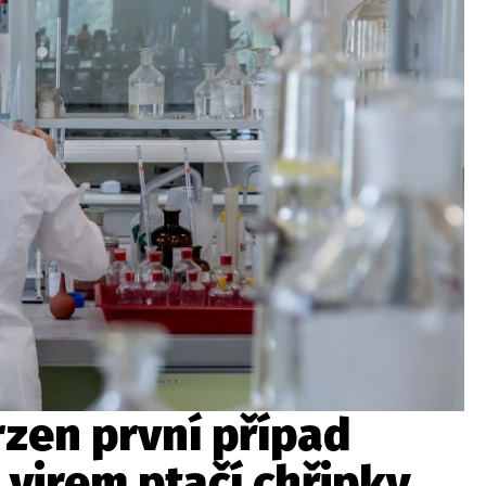
vrzen první případ
virem ptačí chřipky