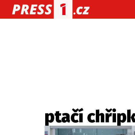
O nás
O redakci
Kon
Zaznamenali jste udál
ptačí chřip