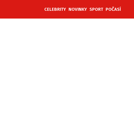
CELEBRITY
NOVINKY
SPORT
POČASÍ
ěh, fotografie, videa?