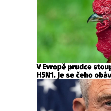
V Evropě prudce stoup
H5N1. Je se čeho obá