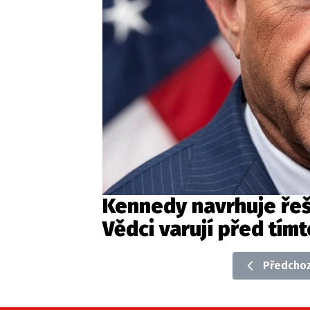
Kennedy navrhuje řeši
Vědci varují před tím
Předchoz