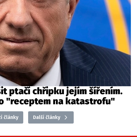
t ptačí chřipku jejím šířením.
to "receptem na katastrofu"
í články
Další články