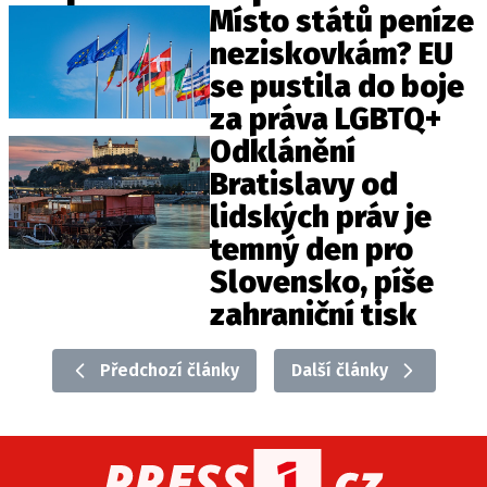
Místo států peníze
neziskovkám? EU
se pustila do boje
za práva LGBTQ+
Odklánění
Bratislavy od
lidských práv je
temný den pro
Slovensko, píše
zahraniční tisk
Předchozí články
Další články