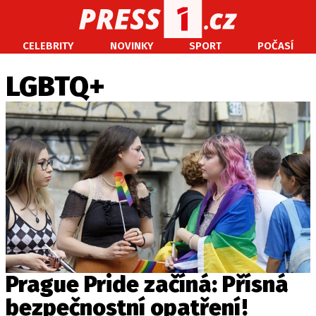
CELEBRITY
NOVINKY
SPORT
POČASÍ
CELEBRITY
NOVINKY
SPORT
POČASÍ
LGBTQ+
Máte příběh, fotku nebo video?
Pošlete e-mail na PRESS1.cz
O NÁS
O REDAKCI
KONTAKT
VYDAVATEL
Prague Pride začíná: Přísná
bezpečnostní opatření!