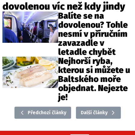
dovolenou víc než kdy jindy
Balíte se na
dovolenou? Tohle
nesmí v příručním
zavazadle v
letadle chybět
Nejhorší ryba,
kterou si můžete u
Baltského moře
objednat. Nejezte
je!
Předchozí články
Další články