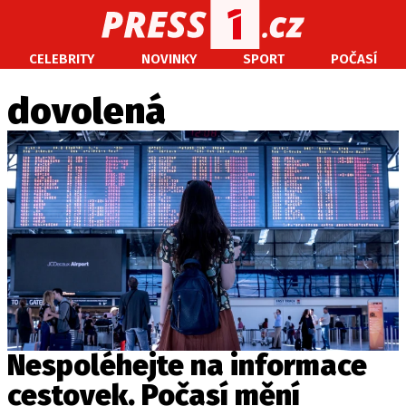
CELEBRITY
NOVINKY
SPORT
POČASÍ
CELEBRITY
NOVINKY
SPORT
POČASÍ
dovolená
Máte příběh, fotku nebo video?
Pošlete e-mail na PRESS1.cz
O NÁS
O REDAKCI
KONTAKT
VYDAVATEL
Nespoléhejte na informace
cestovek. Počasí mění